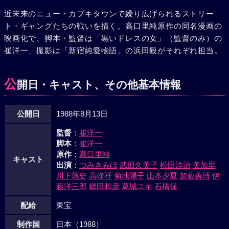
近未来のニュー・カブキタウンで繰り広げられるストリー
ト・ギャングたちの戦いを描く。高口里純原作の同名漫画の
映画化で、脚本・監督は「黒いドレスの女」（監督のみ）の
崔洋一、撮影は「新宿純愛物語」の浜田毅がそれぞれ担当。
公
開日・キャスト、その他基本情報
公開日
1988年8月13日
監督
：
崔洋一
脚本
：
崔洋一
原作
：
高口里純
キャスト
出演
：
つみきみほ
武田久美子
松田洋治
美加里
川下敦史
高峰祥
菊地陽子
山本夕夏
加藤善博
伊
藤洋三郎
郷田和彦
葛城ユキ
石橋保
配給
東宝
制作国
日本（1988）