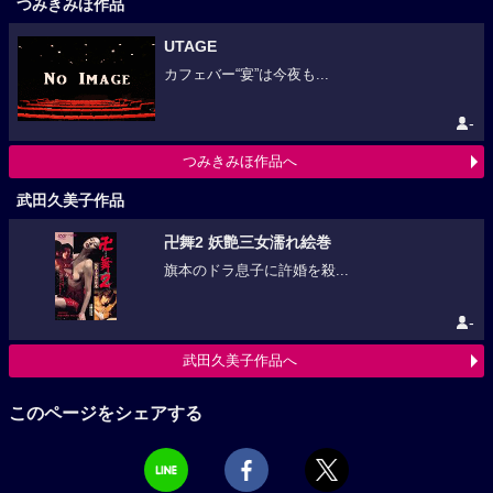
つみきみほ作品
UTAGE
カフェバー“宴”は今夜も...
-
つみきみほ作品へ
武田久美子作品
卍舞2 妖艶三女濡れ絵巻
旗本のドラ息子に許婚を殺...
-
武田久美子作品へ
このページをシェアする