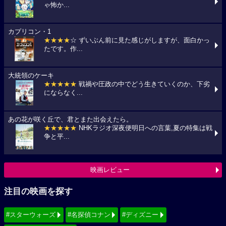
ゃ怖か...
カプリコン・1
★★★★
☆ ずいぶん前に見た感じがしますが、面白かっ
たです。作...
大統領のケーキ
★★★★★
戦禍や圧政の中でどう生きていくのか、下劣
にならなく...
あの花が咲く丘で、君とまた出会えたら。
★★★★★
NHKラジオ深夜便明日への言葉,夏の特集は戦
争と平...
映画レビュー
注目の映画を探す
#スターウォーズ
#名探偵コナン
#ディズニー