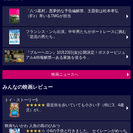
「八つ墓村」悪夢的な予告編解禁、主題歌は松本孝弘
（B’z）率いるTMGが担当
フランシス・ンら出演。中年男たちがボートレースに挑む
「逆流の男たち」
『ブルーヘロン』10月23日(金)公開決定！ポスタービジュ
アル&特報解禁―ある家族を巡る今...
映画ニュースへ
みんなの映画レビュー
トイ・ストーリー5
★★★★★
最近街を歩いていても小さい子（特に3、4歳
児）がi...
映画ちいかわ 人魚の島のひみつ
★★★★
☆ 小6の子供と行きました。 セイレーンがめっち