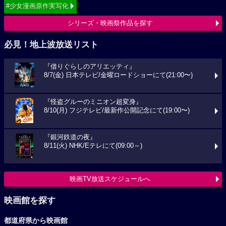
#少女漫画原作実写化
シリーズ・映画祭作品を探す
必見！地上波放送リスト
『借りぐらしのアリエッティ』
8/7(金) 日本テレビ/金曜ロードショーにて(21:00〜)
『怪盗グルーのミニオン超変身』
8/10(月) フジテレビ/最新作公開記念にて(19:00〜)
『銀河鉄道の夜』
8/11(火) NHK/Eテレにて(09:00～)
映画TV放送スケジュールへ
映画館を探す
都道府県から映画館