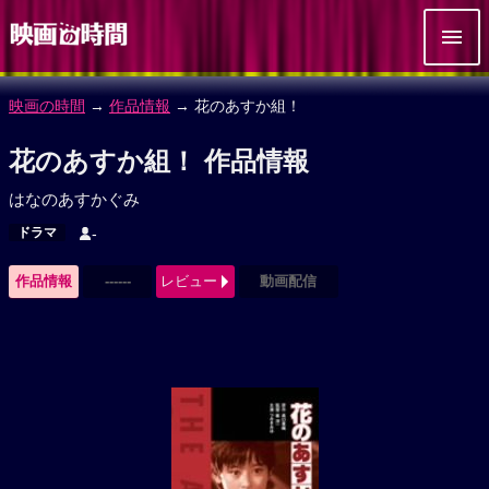
映画の時間
→
作品情報
→ 花のあすか組！
花のあすか組！ 作品情報
はなのあすかぐみ
ドラマ
-
作品情報
------
レビュー
動画配信