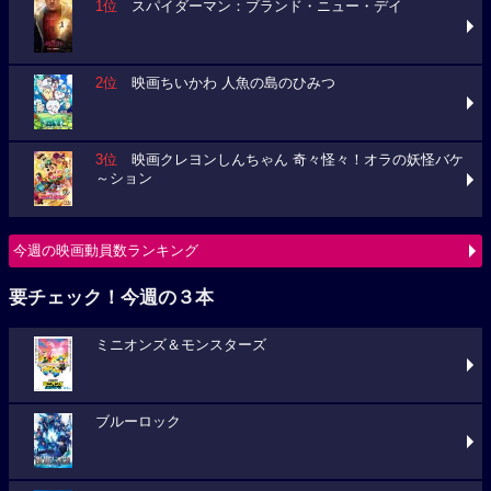
1位
スパイダーマン：ブランド・ニュー・デイ
2位
映画ちいかわ 人魚の島のひみつ
3位
映画クレヨンしんちゃん 奇々怪々！オラの妖怪バケ
～ション
今週の映画動員数ランキング
要チェック！今週の３本
ミニオンズ＆モンスターズ
ブルーロック