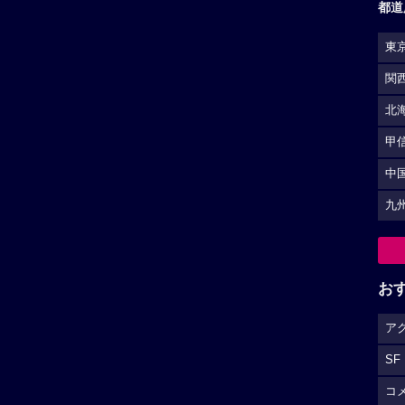
都道
東
関
北
甲
中
九
お
ア
SF
コ