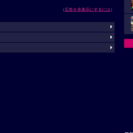
（
広告を非表示にするには
）