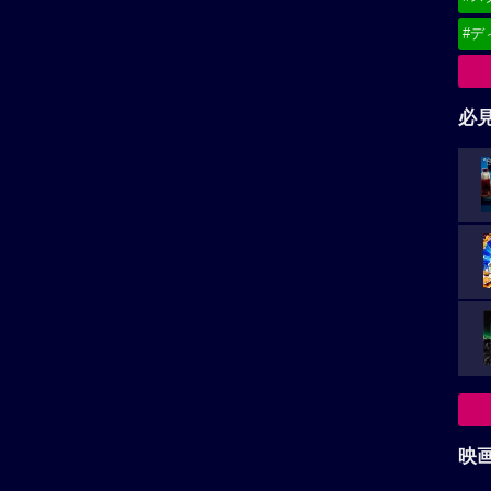
#デ
必
映