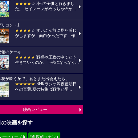
★★★★
☆ 小6の子供と行きまし
た。 セイレーンがめっちゃ怖か...
プリコン・1
★★★★
☆ ずいぶん前に見た感じ
がしますが、面白かったです。作...
統領のケーキ
★★★★★
戦禍や圧政の中でどう
生きていくのか、下劣にならなく...
の花が咲く丘で、君とまた出会えたら。
★★★★★
NHKラジオ深夜便明日
への言葉,夏の特集は戦争と平...
映画レビュー
目の映画を探す
ターウォーズ
#名探偵コナン