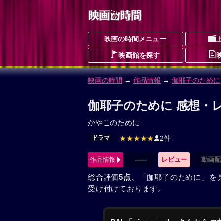
映画の時間メニュー
映画館を探す
映画の時間
→
作品情報
→
伽耶子のために
伽耶子のために 感想・レ
かやこのために
ドラマ
★★★★★
2件
作品情報
------
レビュー
動画配
総合評価
5点
、「伽耶子のために」を
受け付けております。