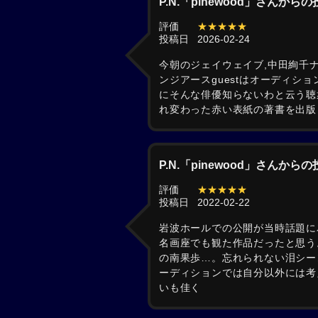
P.N.「pinewood」さんから
評価
★★★★★
投稿日
2026-02-24
今朝のジェイウェイブ,中田絢千
ンジアースguestはオーディシ
にそんな俳優知らないわと云う聴
れ変わった赤い表紙の著書を出版
P.N.「pinewood」さんから
評価
★★★★★
投稿日
2022-02-22
岩波ホールでの公開が当時話題に
名画座でも観た作品だったと思う
の南果歩…。忘れられない泪シー
ーディションでは自分以外には考
いも佳く