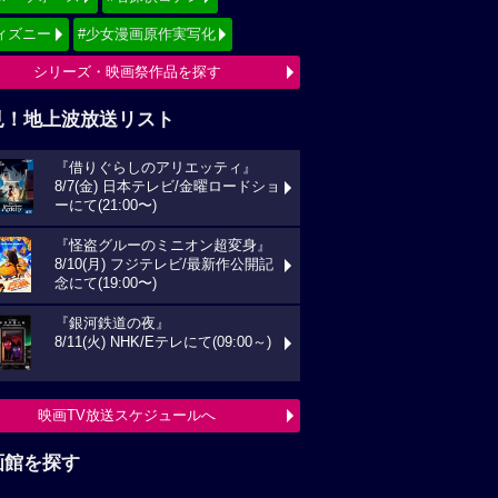
ィズニー
#少女漫画原作実写化
シリーズ・映画祭作品を探す
見！地上波放送リスト
『借りぐらしのアリエッティ』
8/7(金) 日本テレビ/金曜ロードショ
ーにて(21:00〜)
『怪盗グルーのミニオン超変身』
8/10(月) フジテレビ/最新作公開記
念にて(19:00〜)
『銀河鉄道の夜』
8/11(火) NHK/Eテレにて(09:00～)
映画TV放送スケジュールへ
画館を探す