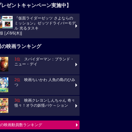
プレゼントキャンペーン実施中】
『仮面ライダーゼッツ さよならの
ミッション』ゼッツドライバーモデ
ル 光るタスキ
様 [〆8/6(木)]
週の映画ランキング
1位
スパイダーマン：ブランド・
ニュー・デイ
2位
映画ちいかわ 人魚の島のひみ
つ
3位
映画クレヨンしんちゃん 奇々
怪々！オラの妖怪バケ～ション
の映画動員数ランキング