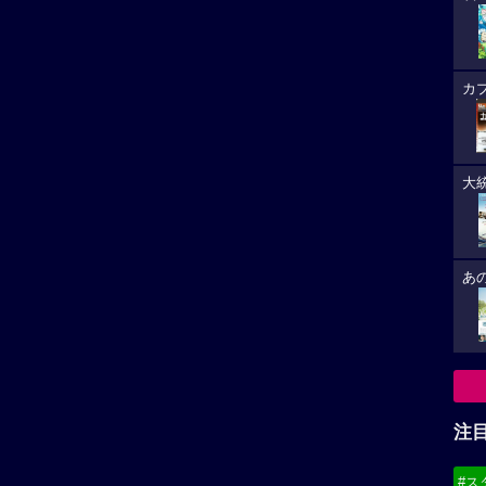
カ
大
あ
注
#ス