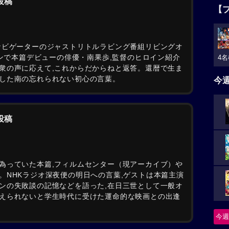
の投稿
【
ナビゲーターのジャストリトルラビング番組リビングオ
ョンで本篇デビューの俳優・南果歩,監督のヒロイン紹介
4名
衆の声に応えて,これからだからねと返答。還暦で生ま
した南の忘れられない初心の言葉。
今
の投稿
為っていた本篇,フィルムセンター（現アーカイブ）や
。NHKラジオ深夜便の明日への言葉,ゲストは本篇主演
ンの失敗談の記憶などを語った,在日三世として一般オ
えられないと学生時代に受けた運命的な映画との出逢
今週