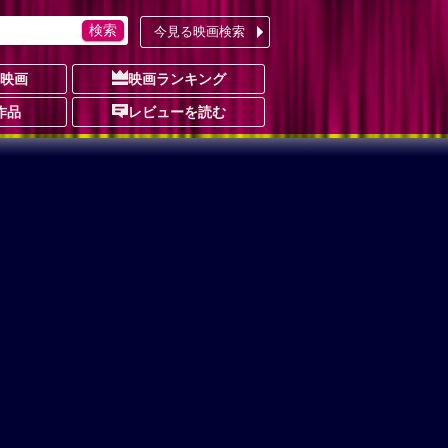
今見る映画検索
の映画
映画ランキング
作品
レビューを読む