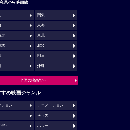
府県から映画館
京
関東
西
東海
海道
東北
信越
北陸
国
四国
州
沖縄
全国の映画館へ
すすめ映画ジャンル
クション
アニメーション
キッズ
メディ
ホラー