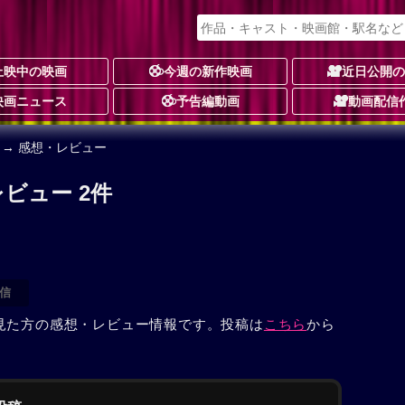
上映中の映画
今週の新作映画
近日公開
映画ニュース
予告編動画
動画配信
→ 感想・レビュー
ビュー 2件
信
見た方の感想・レビュー情報です。投稿は
こちら
から