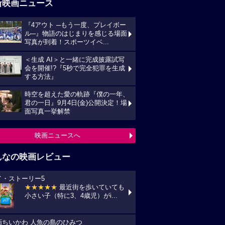
新映画ニュース
『4アウト ─もう一度、プレイボー
ル─』物語のはじまりを感じる場面
写真が到着！スポーツイベ...
＜生成 AI＞と一緒に完成披露試写
会を開催!?『5秒で完全犯罪を生成
する方法』
時空を超えた愛の軌跡『僕の一年、
君の一日』9月4日(金)公開決定！場
面写真一挙解禁
映画ニュースへ
んなの映画レビュー
イ・ストーリー5
★★★★★
最近街を歩いていても
小さい子（特に3、4歳児）がi...
画ちいかわ 人魚の島のひみつ