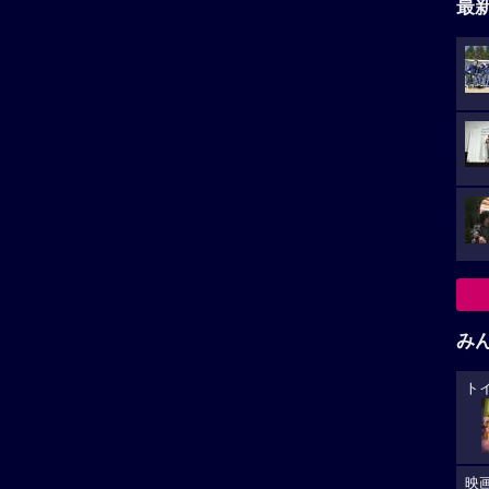
最
み
ト
映