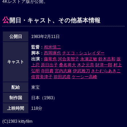
4Kレストア版が公開。
り、組がなくなっては山や政を追う必要がないと厳兵は言い
だした。説得にも耳をかさない厳兵を残して、辞書、ブルー
ス、ジョジョの三人は追跡を続け、横浜にあった極龍会の覚
公
開日・キャスト、その他基本情報
醒剤精製所に辿り着いた。そこで、山と政は極龍会解散のニ
ュースを知り、唖然とする。そこへ、厳兵も現れ、デブナ
公開日
1983年2月11日
ガ、アラレの救出に成功するのだった。
監督
：
相米慎二
脚本
：
西岡琢也
チエコ・シュレイダー
出演
：
藤竜也
河合美智子
永瀬正敏
鈴木吉和
坂
キャスト
上忍
原日出子
桑名将大
木之元亮
財津一郎
村上
弘明
寺田農
宮内志麻
伊武雅刀
きたむらあきこ
倍賞美津子
前田武彦
ケーシー高峰
配給
東宝
制作国
日本（1983）
上映時間
118分
(C)1983 kittyfilm