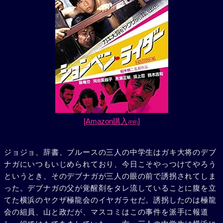
[Amazon購入
]
(PR)
ジョジョ、辞書、ブルースの三人の中学生はガキ大将のデブ
ナガにいつもいじめられており、今日こそやっつけてやろう
というとき、そのデブナガが三人の眼の前で誘拐されてしま
った。デブナガの父が覚醒剤をタレ流していることに腹を立
てた横浜のヤクザ極龍会のイヤガラセだ。誘拐したのは極龍
会の組員、山と政だが、マスコミはこの事件を派手に報道