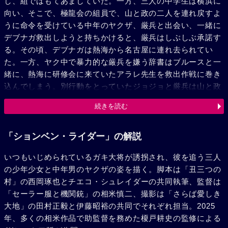
し、組ではもてあましていた。一方、三人の中学生は横浜に
向い、そこで、極龍会の組員で、山と政の二人を連れ戻すよ
うに命令を受けている中年のヤクザ、厳兵と出会い、一緒に
デブナガ救出しようと持ちかけると、厳兵はしぶしぶ承諾す
る。その頃、デブナガは熱海から名古屋に連れ去られてい
た。一方、ヤク中で暴力的な厳兵を嫌う辞書はブルースと一
緒に、熱海に研修会に来ていたアラレ先生を救出作戦に巻き
込んでしまう。別行動をとっていたジョジョと厳兵は山と政
を貯木場に追いつめており、そこへ、ブルース、辞書、アラ
続きを読む
レも到着した。運河に浮かぶ木の上で大迫跡が繰り広げら
れ、厳兵とブルースは負傷し、アラレも橋から落ちて傷だら
けだ。そして、山と政、デブナガはどこかへ逃げ去ってい
「ションベン・ライダー」の解説
た。クサる厳兵や辞書たちのところに島田組の者が現れ、協
いつもいじめられているガキ大将が誘拐され、彼を追う三人
力を申し出る。腹では極龍会を支配しようと考えている島田
の少年少女と中年男のヤクザの姿を描く。脚本は「丑三つの
組の招待で五人は飲めや歌えの大騒ぎをする。しかし、厳兵
村」の西岡琢也とチエコ・シュレイダーの共同執筆、監督は
は島田の援助を断ると、山たちが逃げたと思われる大阪へ向
「セーラー服と機関銃」の相米慎二、撮影は「さらば愛しき
った。そんな厳兵の姿に、ブルースは心惹かれるものを感じ
大地」の田村正毅と伊藤昭裕の共同でそれぞれ担当。2025
る。大阪のドヤに踏み込むと、半ベソの辞書が、アラレも連
年、多くの相米作品で助監督を務めた榎戸耕史の監修による
れていかれたと話す。その時、極龍会解散のニュースが入