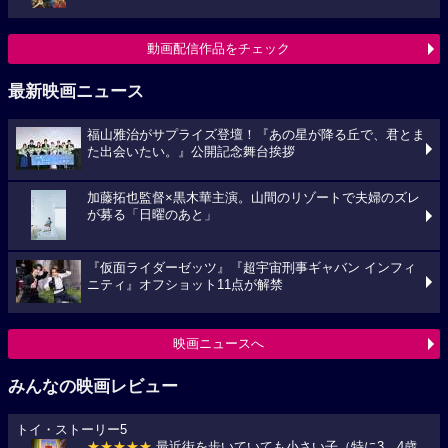
動画配信作品をチェック
最新映画ニュース
福山雅治がサプライズ登壇！『あの星が降る丘で、君とま
た出会いたい。』公開記念舞台挨拶
加藤拓也監督×黒木華主演。山間のリゾートで夫婦のズレ
が募る「日曜のあと」
『仮面ライダーゼッツ』『超宇宙刑事ギャバン インフィ
ニティ』オフショット11点が解禁
映画ニュースへ
みんなの映画レビュー
トイ・ストーリー5
★★★★★
最近街を歩いていても小さい子（特に3、4歳