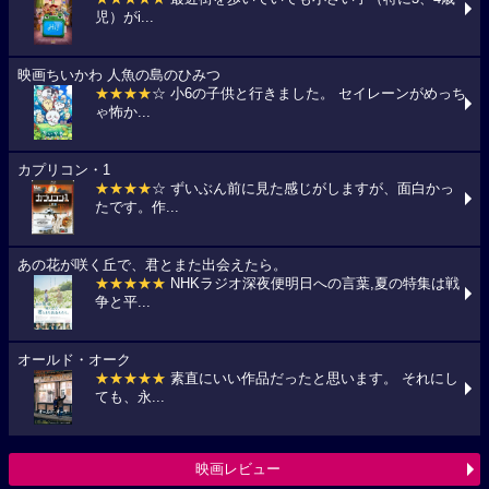
児）がi...
映画ちいかわ 人魚の島のひみつ
★★★★
☆ 小6の子供と行きました。 セイレーンがめっち
ゃ怖か...
カプリコン・1
★★★★
☆ ずいぶん前に見た感じがしますが、面白かっ
たです。作...
あの花が咲く丘で、君とまた出会えたら。
★★★★★
NHKラジオ深夜便明日への言葉,夏の特集は戦
争と平...
オールド・オーク
★★★★★
素直にいい作品だったと思います。 それにし
ても、永...
映画レビュー