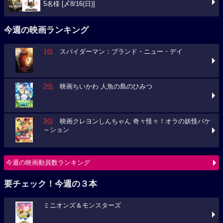
5名様 [〆8/16(日)]
今週の映画ランキング
1位
スパイダーマン：ブランド・ニュー・デイ
2位
映画ちいかわ 人魚の島のひみつ
3位
映画クレヨンしんちゃん 奇々怪々！オラの妖怪バケ
～ション
今週の映画動員数ランキング
要チェック！今週の３本
ミニオンズ＆モンスターズ