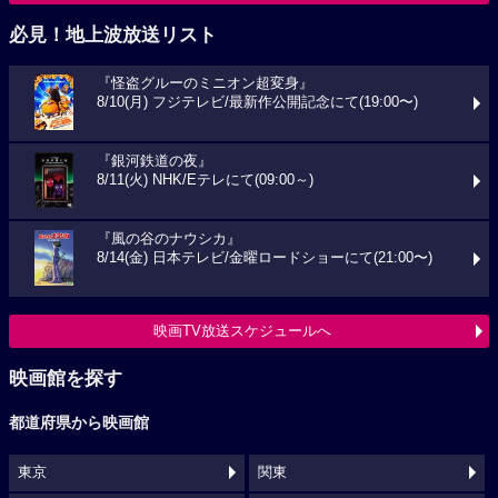
必見！地上波放送リスト
『怪盗グルーのミニオン超変身』
8/10(月) フジテレビ/最新作公開記念にて(19:00〜)
『銀河鉄道の夜』
8/11(火) NHK/Eテレにて(09:00～)
『風の谷のナウシカ』
8/14(金) 日本テレビ/金曜ロードショーにて(21:00〜)
映画TV放送スケジュールへ
映画館を探す
都道府県から映画館
東京
関東