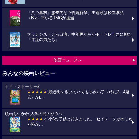
「八つ墓村」悪夢的な予告編解禁、主題歌は松本孝弘
（B’z）率いるTMGが担当
フランシス・ンら出演。中年男たちがボートレースに挑む
「逆流の男たち」
映画ニュースへ
みんなの映画レビュー
トイ・ストーリー5
★★★★★
最近街を歩いていても小さい子（特に3、4歳
児）がi...
映画ちいかわ 人魚の島のひみつ
★★★★
☆ 小6の子供と行きました。 セイレーンがめっち
ゃ怖か...