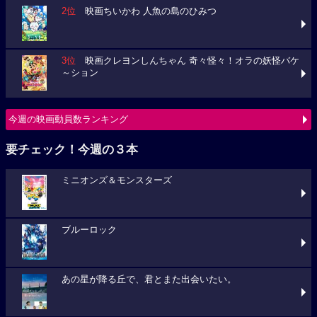
2位
映画ちいかわ 人魚の島のひみつ
3位
映画クレヨンしんちゃん 奇々怪々！オラの妖怪バケ
～ション
今週の映画動員数ランキング
要チェック！今週の３本
ミニオンズ＆モンスターズ
ブルーロック
あの星が降る丘で、君とまた出会いたい。