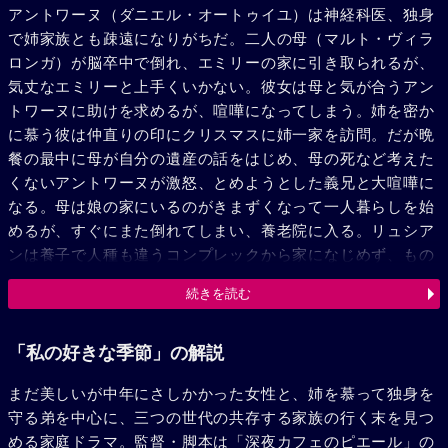
アントワーヌ（ダニエル・オートゥイユ）は神経科医、独身
で姉家族とも疎遠になりがちだ。二人の母（マルト・ヴィラ
ロンガ）が脳卒中で倒れ、エミリーの家に引き取られるが、
気丈なエミリーと上手くいかない。彼女は母と気が合うアン
トワーヌに助けを求めるが、喧嘩になってしまう。姉を密か
に慕う彼は仲直りの印にクリスマスに姉一家を訪問。だが晩
餐の最中に母が自分の遺産の話をはじめ、母の死など考えた
くないアントワーヌが激怒、とめようとした義兄と大喧嘩に
なる。母は娘の家にいるのがきまずくなって一人暮らしを始
めるが、すぐにまた倒れてしまい、養老院に入る。リュシア
ンは養子で人種も違うコンプレックから家になじめず、もの
のはずみでエミリーのアシスタントで娘同然でもあるアルジ
続きを読む
ェリア系のカディジャ（カルメン・チャップリン）に暴行し
ようとし、家を飛びだす。いろいろな事件の連続で気まずく
なった夫婦は別居、アントワーヌは姉と一緒に暮らすことに
「私の好きな季節」の解説
する。養老院で母がまた倒れ、死期も近いと知らされる。エ
まだ美しいが中年にさしかかった女性と、姉を慕って独身を
ミリーは実は母の病状を知っていたアントワーヌを許せず夫
守る弟を中心に、三つの世代の共存する家族の行く末を見つ
のいない自宅に戻り、追いかけて来たアントワーヌと激しく
める家庭ドラマ。監督・脚本は「深夜カフェのピエール」の
口論、そのまま喧嘩別れしてしまう。しばらくして、母がと