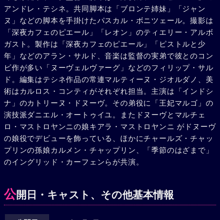
アンドレ・テシネ。共同脚本は「ブロンテ姉妹」「ジャン
うとう息を引き取った。バラバラになっていたエミリーの家
ヌ」などの脚本を手掛けたパスカル・ボニツェール。撮影は
族は葬儀のために再び集まる。葬儀の終わった午後、庭に並
「深夜カフェのピエール」「レオン」のティエリー・アルボ
べたテーブルを囲んで食事をする家族は、お互いにどの季節
ガスト。製作は「深夜カフェのピエール」「ピストルと少
が好きかを尋ね会う。老母の死を越えて、家族は新しい絆を
年」などのアラン・サルド、音楽は監督の実弟で彼とのコン
見つけ出そうとしていた。
ビ作が多い「ヌーヴェルヴァーグ」などのフィリップ・サル
ド。編集はテシネ作品の常連マルティーヌ・ジオルダノ、美
術はカルロス・コンティがそれぞれ担当。主演は「インドシ
ナ」のカトリーヌ・ドヌーヴ。その弟役に「王妃マルゴ」の
演技派ダニエル・オートゥイユ。またドヌーヴとマルチェ
ロ・マストロヤンニの娘キアラ・マストロヤンニ がドヌーヴ
の娘役でデビューを飾っている、ほかにチャールズ・チャッ
プリンの孫娘カルメン・チャップリン、「季節のはざまで」
のイングリッド・カーフェンらが共演。
公
開日・キャスト、その他基本情報