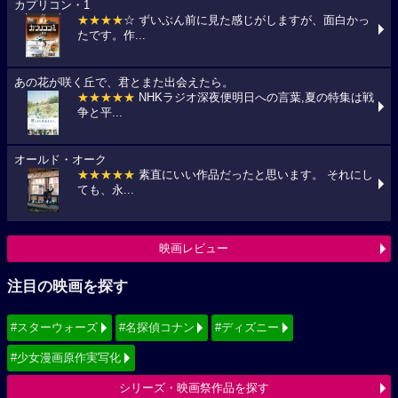
カプリコン・1
★★★★
☆ ずいぶん前に見た感じがしますが、面白かっ
たです。作...
あの花が咲く丘で、君とまた出会えたら。
★★★★★
NHKラジオ深夜便明日への言葉,夏の特集は戦
争と平...
オールド・オーク
★★★★★
素直にいい作品だったと思います。 それにし
ても、永...
映画レビュー
注目の映画を探す
#スターウォーズ
#名探偵コナン
#ディズニー
#少女漫画原作実写化
シリーズ・映画祭作品を探す