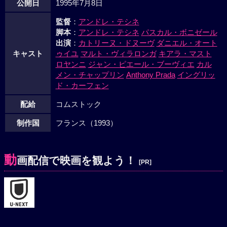
公開日
1995年7月8日
監督
：
アンドレ・テシネ
脚本
：
アンドレ・テシネ
パスカル・ボニゼール
出演
：
カトリーヌ・ドヌーヴ
ダニエル・オート
キャスト
ゥイユ
マルト・ヴィラロンガ
キアラ・マスト
ロヤンニ
ジャン・ピエール・ブーヴィエ
カル
メン・チャップリン
Anthony Prada
イングリッ
ド・カーフェン
配給
コムストック
制作国
フランス（1993）
動
画配信で映画を観よう！
[PR]