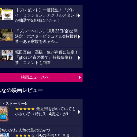
【プレゼント】一蓮托生！『グレ
イ・ミッション』アクリルスタンド
が抽選で5名様に当たる！
『ブルーヘロン』10月23日(金)公開
決定！ポスタービジュアル&特報解
禁―ある家族を巡る今...
堀田真由・高橋一生が声優に決定！
『ghost／夜の果て』特報映像解
禁、コメントも到着
映画ニュースへ
んなの映画レビュー
イ・ストーリー5
★★★★★
最近街を歩いていても
小さい子（特に3、4歳児）がi...
画ちいかわ 人魚の島のひみつ
★★★★
☆ 小6の子供と行きまし