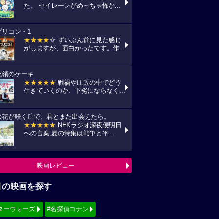
た。 セイレーンがめっちゃ怖か...
プリコン・1
★★★★
☆ ずいぶん前に見た感じ
がしますが、面白かったです。作...
統領のケーキ
★★★★★
戦禍や圧政の中でどう
生きていくのか、下劣にならなく...
の花が咲く丘で、君とまた出会えたら。
★★★★★
NHKラジオ深夜便明日
への言葉,夏の特集は戦争と平...
映画レビュー
目の映画を探す
ターウォーズ
#名探偵コナン