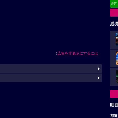
#デ
必
（
広告を非表示にするには
）
映
都道