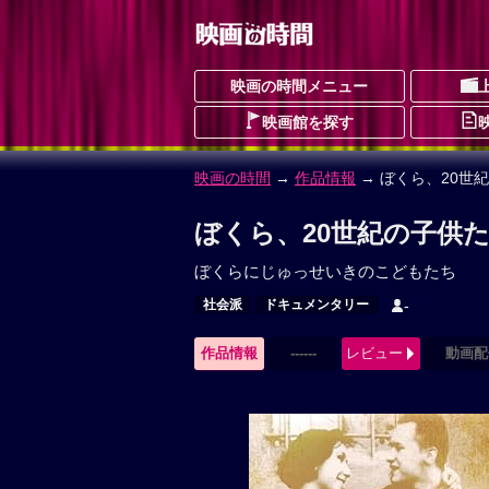
映画の時間メニュー
映画館を探す
映画の時間
→
作品情報
→ ぼくら、20世
ぼくら、20世紀の子供た
ぼくらにじゅっせいきのこどもたち
社会派
ドキュメンタリー
-
作品情報
------
レビュー
動画配