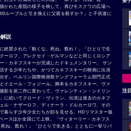
要
描かれた産院の様子を映して、再びモスクワの広場へ
000ルーブルと引き換えに父親を殺すか？」と子供達に
の解説
に絶賛された「動くな、死ね、甦れ！」「ひとりで生
クーロフ、アレクセイ・ゲルマンなどと同じくロシア
ー・カネフスキーが完成したドキュメンタリー。 サン
活する少年たちや、かつてカネフスキーの映画に出演
出す。ベルリン国際映画祭ヤングフォーラム部門正式
とイエール・フォジール。脚本をカネフスキー、ヴァ
注
撮影を前二作に変わって、ヴァレンティン・シドリン
」に続いてクロード・ヴィラン、出演は過去のカネフ
ェル・ナザーロフ、ディナーラ・ドルカーロワ、その
で暮らす少年少女たちが顔を見せる。HDリマスター版
ロスペースほか全国にて上映。「ヴィターリー・カネフス
、死ね、甦れ！」「ひとりで生きる」とともに一挙リバ