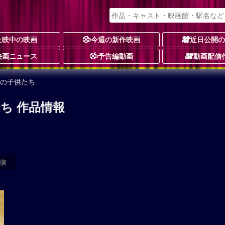
上映中の映画
今週の新作映画
近日公開
映画ニュース
予告編動画
動画配信
紀の子供たち
ち 作品情報
信