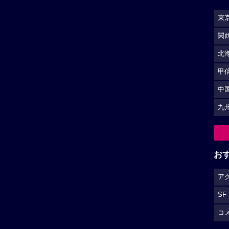
東
関
北
甲
中
九
お
ア
SF
コ