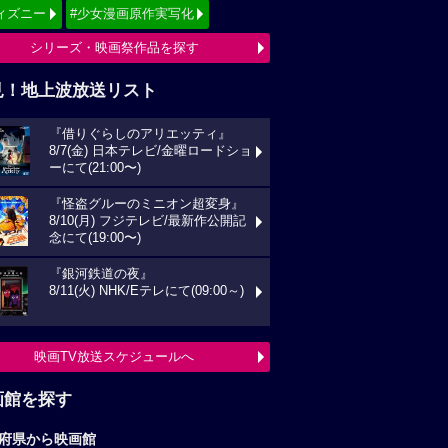
ィズニー
#少女漫画原作実写化
シリーズ・映画祭作品を探す
見！地上波放送リスト
『借りぐらしのアリエッティ』
8/7(金) 日本テレビ/金曜ロードショ
ーにて(21:00〜)
『怪盗グルーのミニオン超変身』
8/10(月) フジテレビ/最新作公開記
念にて(19:00〜)
『銀河鉄道の夜』
8/11(火) NHK/Eテレにて(09:00～)
映画TV放送スケジュールへ
画館を探す
府県から映画館