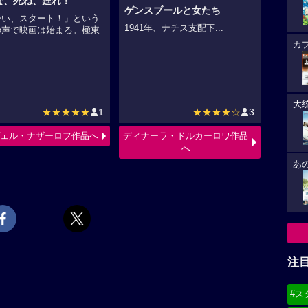
な、死ね、甦れ！
ゲンスブールと女たち
ーい、スタート！」という
1941年、ナチス支配下...
の声で映画は始まる。極東
.
カ
大
★★★★★
1
★★★★☆
3
ェル・ナザーロフ作品へ
ディナーラ・ドルカーロワ作品
へ
あ
注
#ス