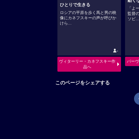
動く
ひとりで生きる
「よ
ロシアの平原を歩く馬と男の映
監督
像にカネフスキーの声が呼びか
ソビ..
けら...
-
ヴィターリー・カネフスキー作
パーヴ
品へ
このページをシェアする