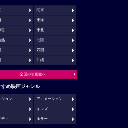
京
関東
西
東海
海道
東北
信越
北陸
国
四国
州
沖縄
全国の映画館へ
すすめ映画ジャンル
クション
アニメーション
キッズ
メディ
ホラー