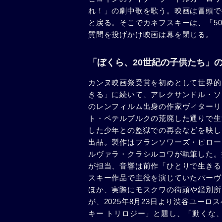
れ！」の劇中歌を歌う。映画は冒頭で
と戻る。そこでカネフスキーは、「5
質問を投げかけ映画は幕を閉じる。
「ぼくら、20世紀の子供たち」
カンヌ映画祭受賞を初めとして世界的
きる」に続いて、アレクサンドル・ソ
のレンフィルム出身の作家ヴィターリ
ト・ペテルブルクの荒廃した通りで生
した少年との監獄での再会などを映し
出品。製作はフランソワーズ・ピロー
ルヴァラ・クラシルコワが執筆した。
が担当、音響は前作「ひとりで生きる
スキー作品で主役を演じていたパーヴ
ほか、実際にモスクワの街頭や鑑別所
が、2025年8月23日より渋谷ユー
キー トリロジー」と題し、「動くな