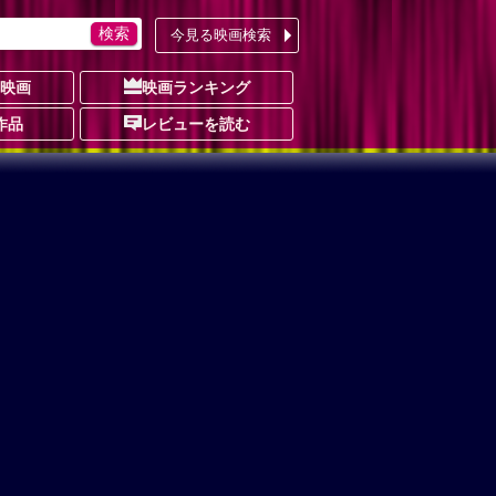
今見る映画検索
の映画
映画ランキング
作品
レビューを読む