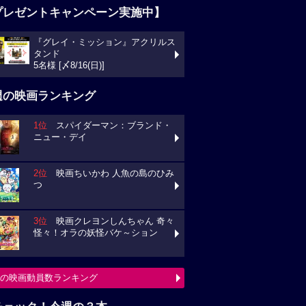
プレゼントキャンペーン実施中】
『グレイ・ミッション』アクリルス
タンド
5名様 [〆8/16(日)]
週の映画ランキング
1位
スパイダーマン：ブランド・
ニュー・デイ
2位
映画ちいかわ 人魚の島のひみ
つ
3位
映画クレヨンしんちゃん 奇々
怪々！オラの妖怪バケ～ション
の映画動員数ランキング