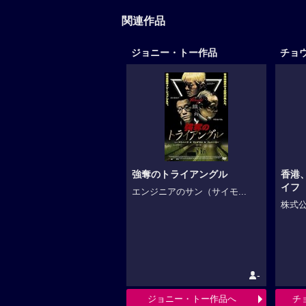
関連作品
ジョニー・トー作品
チョ
強奪のトライアングル
香港
イフ
エンジニアのサン（サイモ...
株式公
-
ジョニー・トー作品へ
チ