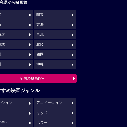
府県から映画館
京
関東
西
東海
海道
東北
信越
北陸
国
四国
州
沖縄
全国の映画館へ
すすめ映画ジャンル
クション
アニメーション
キッズ
メディ
ホラー