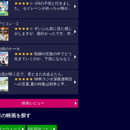
★★★★
☆ 小6の子供と行きまし
た。 セイレーンがめっちゃ怖か...
プリコン・1
★★★★
☆ ずいぶん前に見た感じ
がしますが、面白かったです。作...
統領のケーキ
★★★★★
戦禍や圧政の中でどう
生きていくのか、下劣にならなく...
の花が咲く丘で、君とまた出会えたら。
★★★★★
NHKラジオ深夜便明日
への言葉,夏の特集は戦争と平...
映画レビュー
目の映画を探す
ターウォーズ
#名探偵コナン