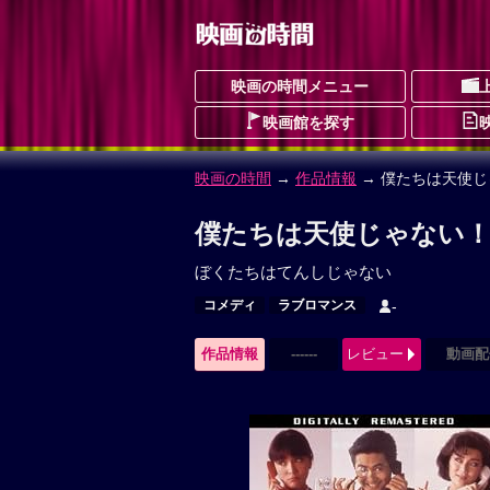
映画の時間メニュー
映画館を探す
映画の時間
→
作品情報
→ 僕たちは天使じ
僕たちは天使じゃない！
ぼくたちはてんしじゃない
コメディ
ラブロマンス
-
作品情報
------
レビュー
動画配