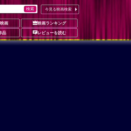
今見る映画検索
の映画
映画ランキング
作品
レビューを読む