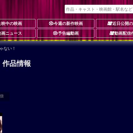
上映中の映画
今週の新作映画
近日公開
映画ニュース
予告編動画
動画配信
ゃない！
 作品情報
信