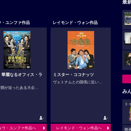
最
ウ・ユンファ作品
レイモンド・ウォン作品
、華麗なるオフィス・ラ
ミスター・ココナッツ
ヴェトナムとの国境に近い...
開が迫ったある大企...
み
ト
-
-
ョウ・ユンファ作品へ
レイモンド・ウォン作品へ
映