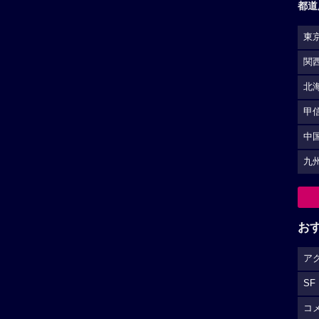
都道
東
関
北
甲
中
九
お
ア
SF
コ