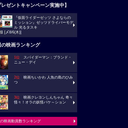
プレゼントキャンペーン実施中】
『仮面ライダーゼッツ さよならの
ミッション』ゼッツドライバーモデ
ル 光るタスキ
様 [〆8/6(木)]
週の映画ランキング
1位
スパイダーマン：ブランド・
ニュー・デイ
2位
映画ちいかわ 人魚の島のひみ
つ
3位
映画クレヨンしんちゃん 奇々
怪々！オラの妖怪バケ～ション
の映画動員数ランキング