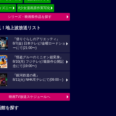
ィズニー
#少女漫画原作実写化
シリーズ・映画祭作品を探す
見！地上波放送リスト
『借りぐらしのアリエッティ』
8/7(金) 日本テレビ/金曜ロードショ
ーにて(21:00〜)
『怪盗グルーのミニオン超変身』
8/10(月) フジテレビ/最新作公開記
念にて(19:00〜)
『銀河鉄道の夜』
8/11(火) NHK/Eテレにて(09:00～)
映画TV放送スケジュールへ
画館を探す