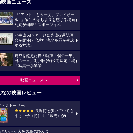
新映画ニュース
『4アウト ─もう一度、プレイボー
ル─』物語のはじまりを感じる場面
写真が到着！スポーツイベ...
＜生成 AI＞と一緒に完成披露試写
会を開催!?『5秒で完全犯罪を生成
する方法』
時空を超えた愛の軌跡『僕の一年、
君の一日』9月4日(金)公開決定！場
面写真一挙解禁
映画ニュースへ
んなの映画レビュー
イ・ストーリー5
★★★★★
最近街を歩いていても
小さい子（特に3、4歳児）がi...
画ちいかわ 人魚の島のひみつ