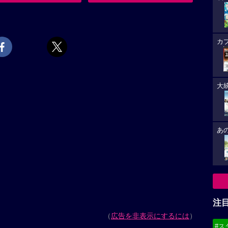
カ
大
あ
注
（
広告を非表示にするには
）
#ス