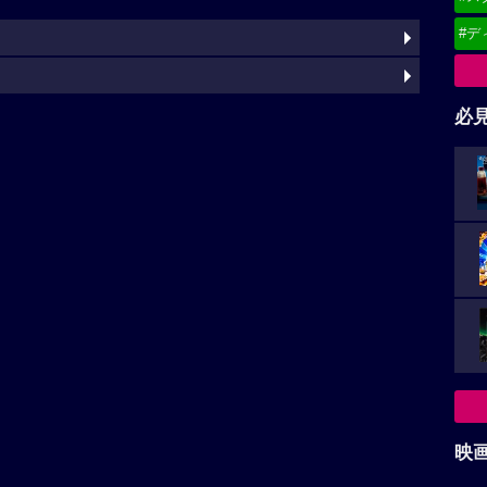
#デ
必
映