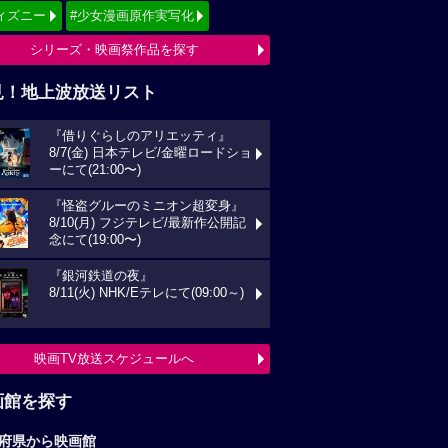
ィズニー
#少女漫画原作実写化
シリーズ・映画祭作品を探す
見！地上波放送リスト
『借りぐらしのアリエッティ』
8/7(金) 日本テレビ/金曜ロードショ
ーにて(21:00〜)
『怪盗グルーのミニオン超変身』
8/10(月) フジテレビ/最新作公開記
念にて(19:00〜)
『銀河鉄道の夜』
8/11(火) NHK/Eテレにて(09:00～)
映画TV放送スケジュールへ
画館を探す
府県から映画館