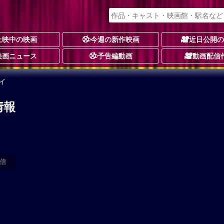
上映中の映画
今週の新作映画
近日公開
映画ニュース
予告編動画
動画配信
イ
情報
信