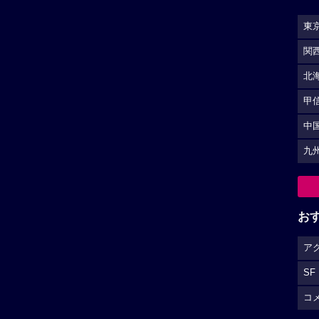
東
関
北
甲
中
九
お
ア
SF
コ