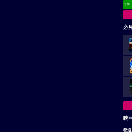
#デ
必
映
都道