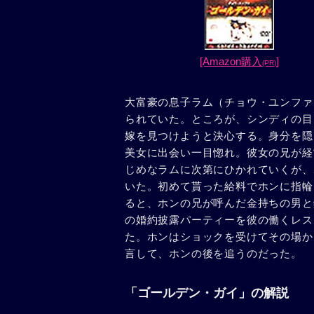
[Amazon購入
]
(PR)
大富豪の息子ラム（チョウ・ユンファ
られていた。ところが、シンディの目
嫁を見つけようと決心する。身分を隠
美女に出会い一目惚れ。彼女の兄が経
じめなラムに次第にひかれていくが、
いた。初めて貰った給料でホンに指輪
ると、ホンの兄が呼んだ金持ちの男と
の婚約披露パーティーを彼の働くレス
た。ホンはショックを受けてその場か
言して、ホンの後を追うのだった。
「ゴールデン・ガイ」の解説