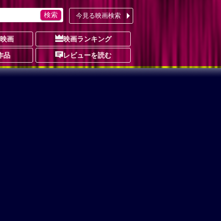
今見る映画検索
の映画
映画ランキング
作品
レビューを読む