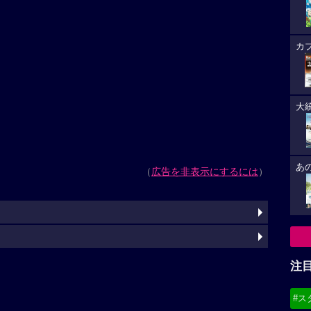
カ
大
あ
（
広告を非表示にするには
）
注
#ス