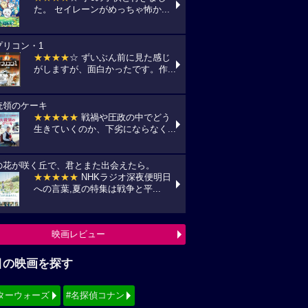
た。 セイレーンがめっちゃ怖か...
プリコン・1
★★★★
☆ ずいぶん前に見た感じ
がしますが、面白かったです。作...
統領のケーキ
★★★★★
戦禍や圧政の中でどう
生きていくのか、下劣にならなく...
の花が咲く丘で、君とまた出会えたら。
★★★★★
NHKラジオ深夜便明日
への言葉,夏の特集は戦争と平...
映画レビュー
目の映画を探す
ターウォーズ
#名探偵コナン