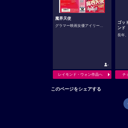
魔界天使
ゴッ
グラマー映画女優アイリー...
ンド
長年、
-
レイモンド・ウォン作品へ
チ
このページをシェアする