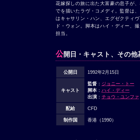
花嫁探しの旅に出た大富豪の息子が、
でを描いたラヴ・コメディ。監督は、
はキャサリン・ハン、エグゼクティヴ
ド・ウォン。脚本はハイ・ディー、撮
担当。
公
開日・キャスト、その他
公開日
1992年2月15日
監督
：
ジョニー・トー
キャスト
脚本
：
ハイ・ディー
出演
：
チョウ・ユンファ
配給
CFD
制作国
香港（1990）