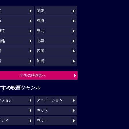
京
関東
西
東海
海道
東北
信越
北陸
国
四国
州
沖縄
全国の映画館へ
すすめ映画ジャンル
クション
アニメーション
キッズ
メディ
ホラー