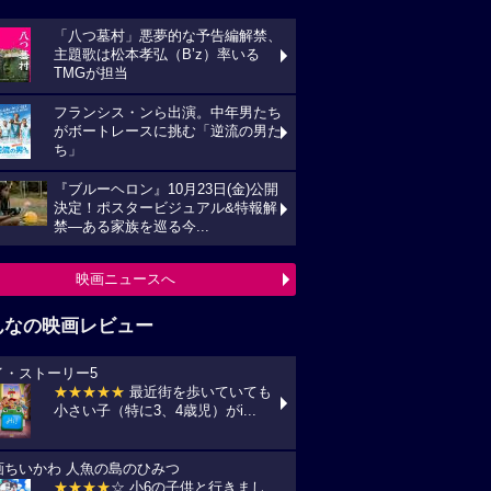
「八つ墓村」悪夢的な予告編解禁、
主題歌は松本孝弘（B’z）率いる
TMGが担当
フランシス・ンら出演。中年男たち
がボートレースに挑む「逆流の男た
ち」
『ブルーヘロン』10月23日(金)公開
決定！ポスタービジュアル&特報解
禁―ある家族を巡る今...
映画ニュースへ
んなの映画レビュー
イ・ストーリー5
★★★★★
最近街を歩いていても
小さい子（特に3、4歳児）がi...
画ちいかわ 人魚の島のひみつ
★★★★
☆ 小6の子供と行きまし