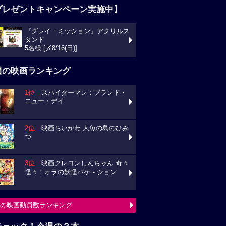
プレゼントキャンペーン実施中】
『グレイ・ミッション』アクリルス
タンド
5名様 [〆8/16(日)]
週の映画ランキング
1位
スパイダーマン：ブランド・
ニュー・デイ
2位
映画ちいかわ 人魚の島のひみ
つ
3位
映画クレヨンしんちゃん 奇々
怪々！オラの妖怪バケ～ション
の映画動員数ランキング