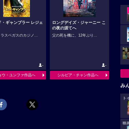
ド・ギャンブラー レジェ
ロングデイズ・ジャーニー こ
の夜の涯てへ
ラスベガスのカジノ...
父の死を機に、12年ぶり...
-
-
ョウ・ユンファ作品へ
シルビア・チャン作品へ
み
ト
映