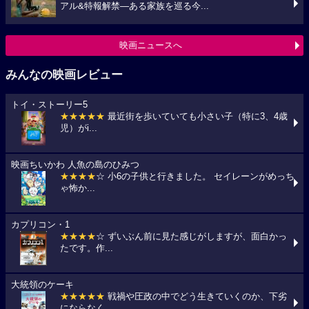
アル&特報解禁―ある家族を巡る今...
映画ニュースへ
みんなの映画レビュー
トイ・ストーリー5
★★★★★
最近街を歩いていても小さい子（特に3、4歳
児）がi...
映画ちいかわ 人魚の島のひみつ
★★★★
☆ 小6の子供と行きました。 セイレーンがめっち
ゃ怖か...
カプリコン・1
★★★★
☆ ずいぶん前に見た感じがしますが、面白かっ
たです。作...
大統領のケーキ
★★★★★
戦禍や圧政の中でどう生きていくのか、下劣
にならなく...