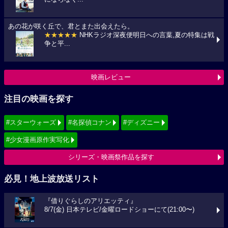
あの花が咲く丘で、君とまた出会えたら。
★★★★★
NHKラジオ深夜便明日への言葉,夏の特集は戦
争と平...
映画レビュー
注目の映画を探す
#スターウォーズ
#名探偵コナン
#ディズニー
#少女漫画原作実写化
シリーズ・映画祭作品を探す
必見！地上波放送リスト
『借りぐらしのアリエッティ』
8/7(金) 日本テレビ/金曜ロードショーにて(21:00〜)