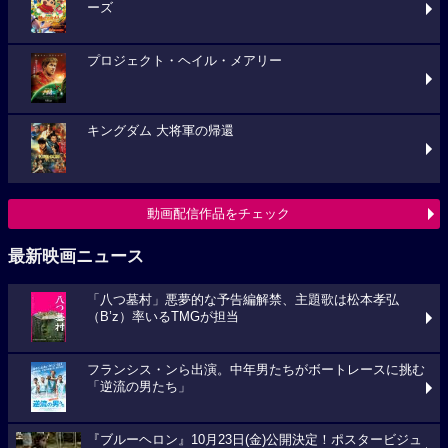
ーズ
プロジェクト・ヘイル・メアリー
キングダム 大将軍の帰還
動画配信作品をチェック
最新映画ニュース
「八つ墓村」悪夢的な予告編解禁、主題歌は松本孝弘
（B’z）率いるTMGが担当
フランシス・ンら出演。中年男たちがボートレースに挑む
「逆流の男たち」
『ブルーヘロン』10月23日(金)公開決定！ポスタービジュ