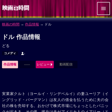
映画の時間
→
作品情報
→ ドル
ドル 作品情報
どる
コメディ
-
作品情報
------
レビュー
動画配信
実業家クルト（ヨールイ・リンデベルイ）の妻ユーリア（イ
ングリッド・バーグマン）は友人の借金を払うために夫の会
社の株を売却する。おかげで株式市場にちょっとしたパニッ
クが起きる。その後、彼女は夫がアメリカ人のメアリー（エ