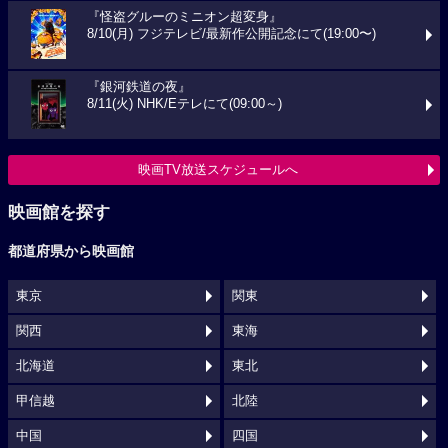
『怪盗グルーのミニオン超変身』
8/10(月) フジテレビ/最新作公開記念にて(19:00〜)
『銀河鉄道の夜』
8/11(火) NHK/Eテレにて(09:00～)
映画TV放送スケジュールへ
映画館を探す
都道府県から映画館
東京
関東
関西
東海
北海道
東北
甲信越
北陸
中国
四国