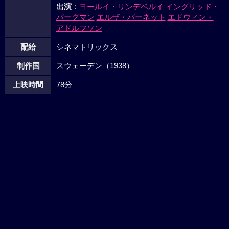
出演
：
ヨールイ・リンデベルイ
イングリッド・
バーグマン
エルザ・バーネット
エドウィン・
アドルフソン
配給
シネマトリックス
制作国
スウェーデン（1938）
上映時間
78分