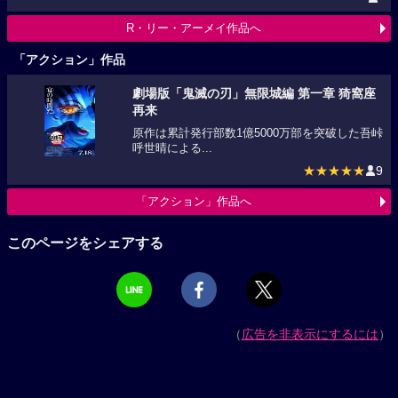
R・リー・アーメイ作品へ
「アクション」作品
劇場版「鬼滅の刃」無限城編 第一章 猗窩座
再来
原作は累計発行部数1億5000万部を突破した吾峠
呼世晴による...
★★★★★
9
「アクション」作品へ
このページをシェアする
（
広告を非表示にするには
）