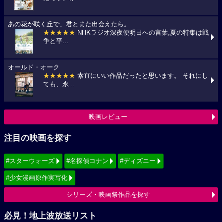
あの花が咲く丘で、君とまた出会えたら。
★★★★★
NHKラジオ深夜便明日への言葉,夏の特集は戦
争と平...
オールド・オーク
★★★★★
素直にいい作品だったと思います。 それにし
ても、永...
映画レビュー
注目の映画を探す
#スターウォーズ
#名探偵コナン
#ディズニー
#少女漫画原作実写化
シリーズ・映画祭作品を探す
必見！地上波放送リスト