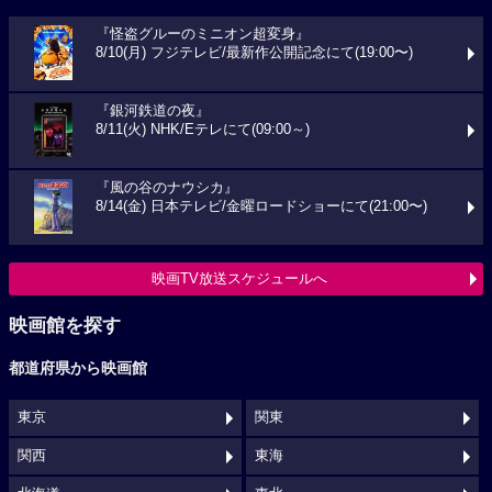
『怪盗グルーのミニオン超変身』
8/10(月) フジテレビ/最新作公開記念にて(19:00〜)
『銀河鉄道の夜』
8/11(火) NHK/Eテレにて(09:00～)
『風の谷のナウシカ』
8/14(金) 日本テレビ/金曜ロードショーにて(21:00〜)
映画TV放送スケジュールへ
映画館を探す
都道府県から映画館
東京
関東
関西
東海