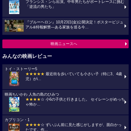
フランシス・ンら出演。中年男たちがボートレースに挑む
「逆流の男たち」
『ブルーヘロン』10月23日(金)公開決定！ポスタービジュ
アル&特報解禁―ある家族を巡る今...
映画ニュースへ
みんなの映画レビュー
トイ・ストーリー5
★★★★★
最近街を歩いていても小さい子（特に3、4歳
児）がi...
映画ちいかわ 人魚の島のひみつ
★★★★
☆ 小6の子供と行きました。 セイレーンがめっち
ゃ怖か...
カプリコン・1
★★★★
☆ ずいぶん前に見た感じがしますが、面白かっ
たです。作...