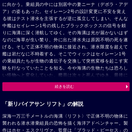
に向かう。乗組員の中には別居中の妻ニーナ（デボラ・アデ
ア）の姿もあった。セイレーン2号の設計変更に不安を覚え
る彼はテスト潜水を主張するが逆に孤立してしまい、そんな
中艦はセイレーン1号の残したブラックボックスの信号を頼
りに海溝に深く潜航してゆく。その海溝は光が届かないはず
なのに海草が生い繁り、外に出た潜水夫は原因不明の死を遂
げる。そして正体不明の物体に接近され、潜水限度を超えて
艦は岩だなに不時着する。そこでウィックはセイレーン1号
の乗組員たちが生物の遺伝子を交換して突然変移を起こす実
験を行なっていたことを知る。今や海溝の生物たちは恐ろし
い怪物へと変化していた。艦員は次々と死んでゆき、最後に
艦長だけを艦内に残し、ウィックとニーナは脱出するのだっ
続きを読む
た。
「新リバイアサン リフト」の解説
深海一万三千メートルの海溝〈リフト〉で正体不明の物体に
襲われる潜水潜乗組員の恐怖を描く海洋アドベンチャー。製
作はホセ・エスクリヴァ、監督は「ブラッド・ピーセス」の