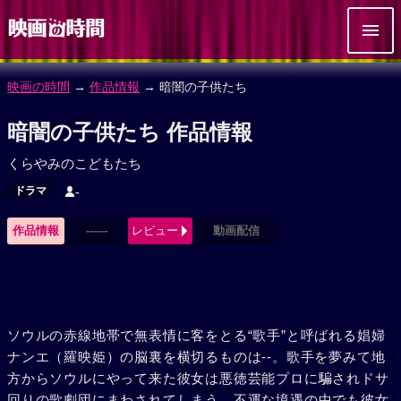
映画の時間
→
作品情報
→ 暗闇の子供たち
暗闇の子供たち 作品情報
くらやみのこどもたち
ドラマ
-
作品情報
------
レビュー
動画配信
ソウルの赤線地帯で無表情に客をとる“歌手”と呼ばれる娼婦
ナンエ（羅映姫）の脳裏を横切るものは--。歌手を夢みて地
方からソウルにやって来た彼女は悪徳芸能プロに騙されドサ
回りの歌劇団にまわされてしまう。不運な境遇の中でも彼女