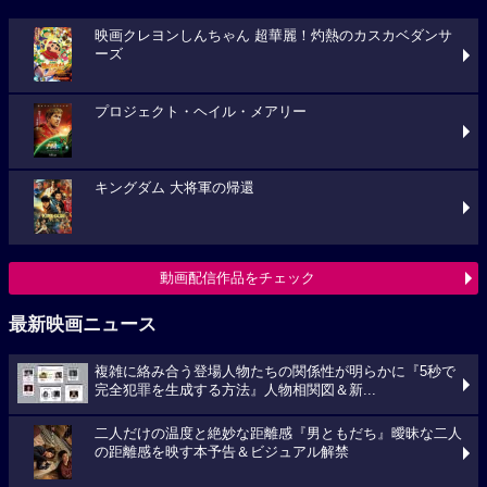
映画クレヨンしんちゃん 超華麗！灼熱のカスカベダンサ
ーズ
プロジェクト・ヘイル・メアリー
キングダム 大将軍の帰還
動画配信作品をチェック
最新映画ニュース
複雑に絡み合う登場人物たちの関係性が明らかに『5秒で
完全犯罪を生成する方法』人物相関図＆新...
二人だけの温度と絶妙な距離感『男ともだち』曖昧な二人
の距離感を映す本予告＆ビジュアル解禁