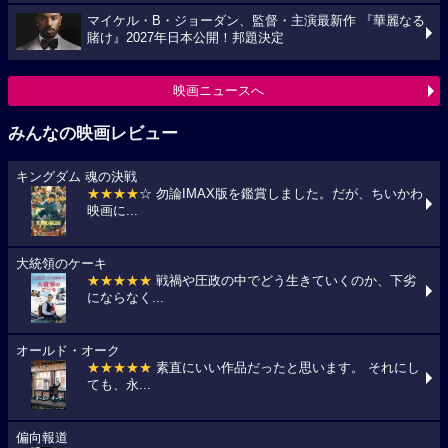
マイケル・B・ジョーダン、監督・主演最新作 『華麗なる
賭け』2027年日本公開！邦題決定
映画ニュースへ
みんなの映画レビュー
キングダム 魂の決戦
★★★★
☆ 勿論IMAX版を鑑賞しました。だが、ちいかわ
映画に...
大統領のケーキ
★★★★★
戦禍や圧政の中でどう生きていくのか、下劣
にならなく...
オールド・オーク
★★★★★
素直にいい作品だったと思います。 それにし
ても、永...
偏向報道