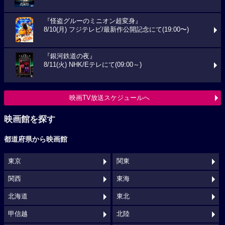
『怪盗グルーのミニオン超変身』
8/10(月) フジテレビ/最新作公開記念にて(19:00〜)
『銀河鉄道の夜』
8/11(火) NHK/Eテレにて(09:00～)
映画TV放送スケジュールへ
映画館を探す
都道府県から映画館
東京
関東
関西
東海
北海道
東北
甲信越
北陸