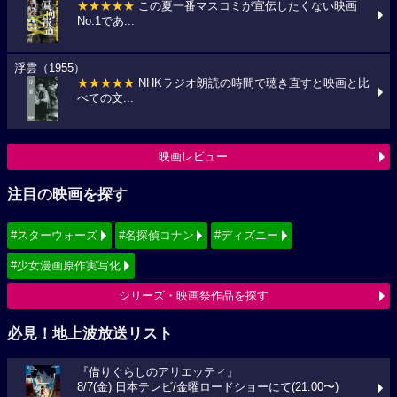
★★★★★
この夏一番マスコミが宣伝したくない映画
No.1であ...
浮雲（1955）
★★★★★
NHKラジオ朗読の時間で聴き直すと映画と比
べての文...
映画レビュー
注目の映画を探す
#スターウォーズ
#名探偵コナン
#ディズニー
#少女漫画原作実写化
シリーズ・映画祭作品を探す
必見！地上波放送リスト
『借りぐらしのアリエッティ』
8/7(金) 日本テレビ/金曜ロードショーにて(21:00〜)