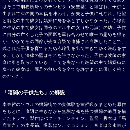
はそこで刑務所帰りのチンピラ（安聖基）と結ばれ、子供も
生まれて束の間の幸福を味わう。が夫と子供に死なれ、絶望
と窮乏の中で彼女は娼婦に身を落とすしかなかった。赤線街
の生活の中で彼女は同僚のアル中の女（朴元淑）の幼い子供
に自分の亡くした子の面影を重ね合わせて唯一の慰めを得る
が、やがてその同僚が売春容疑で逮捕され自殺したことで、
残された子供を育てるため赤線街を出て生きてゆく決心をす
る。しかし法律の壁はそれを許さなかった。子供は牧師の家
庭に引き取られていき、全てを失なった絶望の中で娼婦街に
戻った彼女は、両足の無い客を全てを許すように優しく抱く
のだった。
「暗闇の子供たち」の解説
李東哲のソウルの娼婦街での実体験を黄哲暎がまとめた原作
をもとに、底辺に生きながら無垢な魂を持つ娼婦の遍歴を描
いたドラマ。製作はバク・チョンチャン、監督・脚本は「馬
鹿宣言」の李長鎬。撮影はソ、ジョンミン、音楽は金永東が