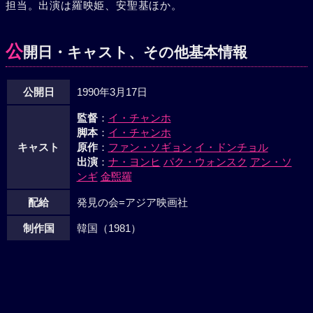
担当。出演は羅映姫、安聖基ほか。
公
開日・キャスト、その他基本情報
公開日
1990年3月17日
監督
：
イ・チャンホ
脚本
：
イ・チャンホ
キャスト
原作
：
ファン・ソギョン
イ・ドンチョル
出演
：
ナ・ヨンヒ
パク・ウォンスク
アン・ソ
ンギ
金煕羅
配給
発見の会=アジア映画社
制作国
韓国（1981）