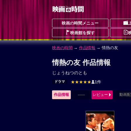
映画の時間メニュー
映画館を探す
映画の時間
→
作品情報
→ 情熱の友
情熱の友 作品情報
じょうねつのとも
ドラマ
★★★★★
1件
作品情報
------
レビュー
動画配