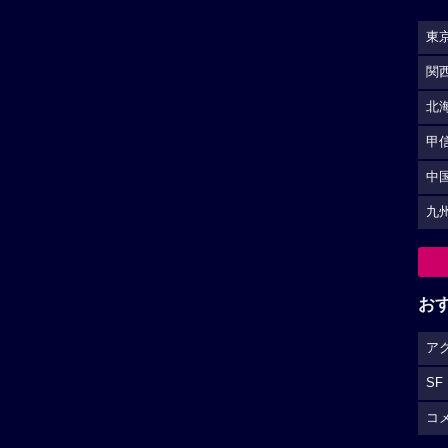
東
関
北
甲
中
九
お
ア
SF
コ