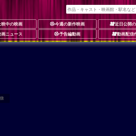
上映中の映画
今週の新作映画
近日公開
映画ニュース
予告編動画
動画配信
信