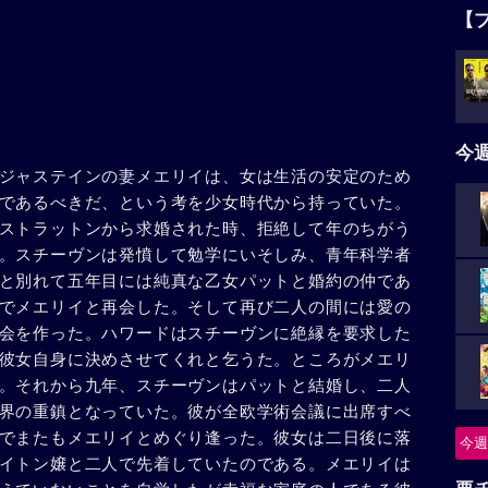
【
今
ジャステインの妻メエリイは、女は生活の安定のため
であるべきだ、という考を少女時代から持っていた。
ストラットンから求婚された時、拒絶して年のちがう
。スチーヴンは発憤して勉学にいそしみ、青年科学者
と別れて五年目には純真な乙女パットと婚約の仲であ
でメエリイと再会した。そして再び二人の間には愛の
会を作った。ハワードはスチーヴンに絶縁を要求した
彼女自身に決めさせてくれと乞うた。ところがメエリ
。それから九年、スチーヴンはパットと結婚し、二人
界の重鎮となっていた。彼が全欧学術会議に出席すべ
でまたもメエリイとめぐり逢った。彼女は二日後に落
今週
イトン嬢と二人で先着していたのである。メエリイは