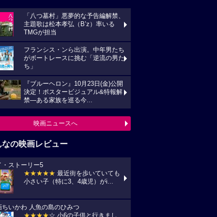
「八つ墓村」悪夢的な予告編解禁、
主題歌は松本孝弘（B’z）率いる
TMGが担当
フランシス・ンら出演。中年男たち
がボートレースに挑む「逆流の男た
ち」
『ブルーヘロン』10月23日(金)公開
決定！ポスタービジュアル&特報解
禁―ある家族を巡る今...
映画ニュースへ
んなの映画レビュー
イ・ストーリー5
★★★★★
最近街を歩いていても
小さい子（特に3、4歳児）がi...
画ちいかわ 人魚の島のひみつ
★★★★
☆ 小6の子供と行きまし