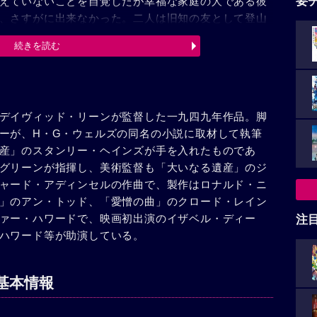
要
えていないことを自覚したが幸福な家庭の人である彼
、さすがに出来なかった。二人は旧知の友として登山
ハワードは一日早く到着し、ホテルのテラスから、湖
続きを読む
を見て、顔色を変え、帳場でしらべると妻とステラッ
妬に分別を失った彼はロンドンに帰ると離婚訴訟の準
チーヴンを破産させ、併せて大学教授としての地位を
のホテルのことは何もかも偶然で、何のやましい点も
デイヴィッド・リーンが監督した一九四九年作品。脚
笑するだけだった。メエリイはさらに、背中を向けて
ーが、H・G・ウェルズの同名の小説に取材して執筆
あらぬ疑いを晴らしてくれと嘆願した。夫が背を向け
産」のスタンリー・ヘインズが手を入れたものであ
イは家を走り出た。そして近くの地下鉄のプラットフ
グリーンが指揮し、美術監督も「大いなる遺産」のジ
瞬間彼女は肩をつかまれて引戻された。背中に向かっ
ャード・アディンセルの作曲で、製作はロナルド・ニ
たこと、どんなことが有ろうとも自分がメエリイを愛
」のアン・トッド、「愛憎の曲」のクロード・レイン
を抱きとめたのであった。
ァー・ハワードで、映画初出演のイザベル・ディー
注
ハワード等が助演している。
基本情報