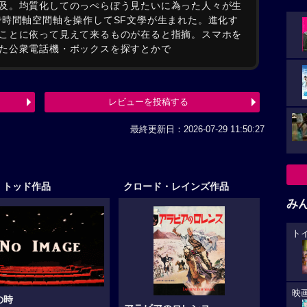
及。均質化してのっぺらぼう見たいに為った人々が生
で時間軸空間軸を操作してSF文學が生まれた。進化す
ことに依って見えて来るものが在ると指摘。スマホを
た公衆電話機・ボックスを探すとかで
レビューを投稿する
最終更新日：2026-07-29 11:50:27
・トッド作品
クロード・レインズ作品
み
ト
映
の時