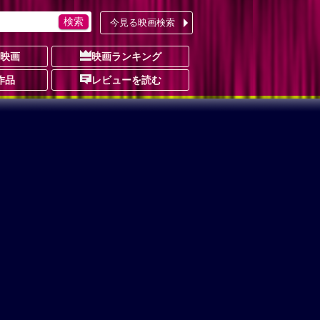
今見る映画検索
の映画
映画ランキング
作品
レビューを読む