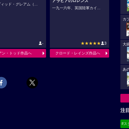
アラビアのロレンス
ィッド・グレアム（...
一九一六年、英国陸軍カイ...
カ
-
★★★★★
3
大
アン・トッド作品へ
クロード・レインズ作品へ
あ
注
#ス