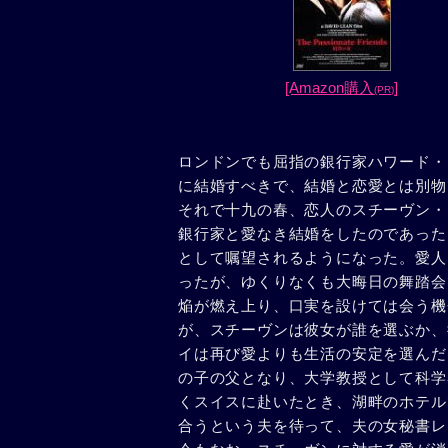
[Amazon購入
]
(PR)
ロンドンでも屈指の銀行家ハワード・
に結婚すべきで、結婚と恋愛とは別物
それで十九の春、恋人のスチーヴン・
銀行家と愛なき結婚をしたのであった
として嘱望されるようになった。愛人
ったが、ゆくりなくも大晦日の舞踏会
焔が燃え上り、口実を設けては会う機
が、スチーヴンは彼女が誰を選ぶか、
イは再び愛よりも生活の安定を選んだ
の子の父となり、大学教授として科学
くスイスに赴いたとき、湖畔のホテル
合うという夫を待って、夫の女秘書レ