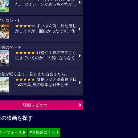
た。 セイレーンがめっちゃ怖か...
プリコン・1
★★★★
☆ ずいぶん前に見た感じ
がしますが、面白かったです。作...
統領のケーキ
★★★★★
戦禍や圧政の中でどう
生きていくのか、下劣にならなく...
の花が咲く丘で、君とまた出会えたら。
★★★★★
NHKラジオ深夜便明日
への言葉,夏の特集は戦争と平...
映画レビュー
目の映画を探す
ターウォーズ
#名探偵コナン