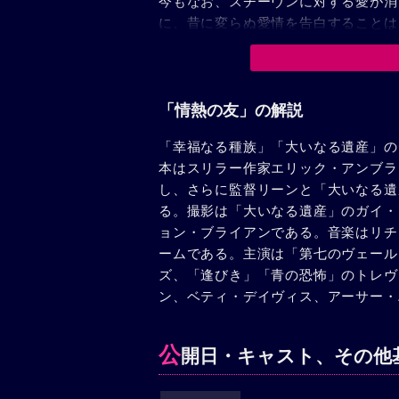
今もなお、スチーヴンに対する愛が消
に、昔に変らぬ愛情を告白することは
して清遊した。ところが仕事の都合で
を渡ってきたモーター・ボートの二人
トン教授の寝室は隣り合っていた。嫉
備をした。巨額の慰藉料を請求してス
「情熱の友」の解説
失わせようという考であった。スイス
「幸福なる種族」「大いなる遺産」の
ないと、メエリイは誓ったが、夫は冷
本はスリラー作家エリック・アンブラ
いる夫の後姿に、自らの潔白を訴え、
し、さらに監督リーンと「大いなる遺
たまま、身動きもしないので、メエリ
る。撮影は「大いなる遺産」のガイ・
ォームで、身を投げようとした。その
ョン・ブライアンである。音楽はリチ
て潔白を誓った妻の叫びが真実であっ
ームである。主演は「第七のヴェール
していることを痛感してハワードは妻
ズ、「逢びき」「青の恐怖」のトレヴ
ン、ベティ・デイヴィス、アーサー・
公
開日・キャスト、その他