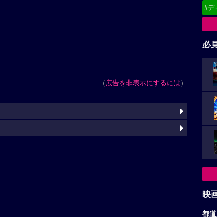
#デ
必
（
広告を非表示にするには
）
映
都道