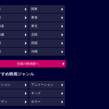
京
関東
西
東海
海道
東北
信越
北陸
国
四国
州
沖縄
全国の映画館へ
すすめ映画ジャンル
クション
アニメーション
キッズ
メディ
ホラー