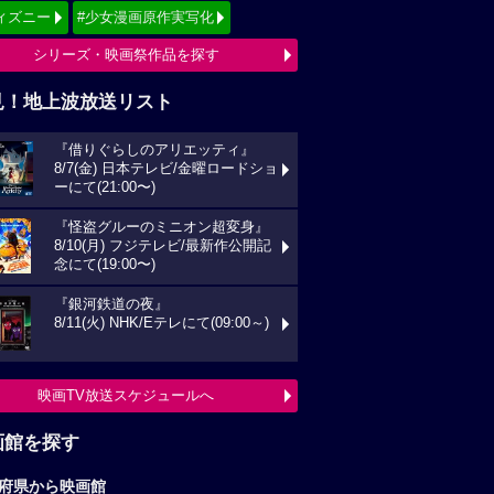
ィズニー
#少女漫画原作実写化
シリーズ・映画祭作品を探す
見！地上波放送リスト
『借りぐらしのアリエッティ』
8/7(金) 日本テレビ/金曜ロードショ
ーにて(21:00〜)
『怪盗グルーのミニオン超変身』
8/10(月) フジテレビ/最新作公開記
念にて(19:00〜)
『銀河鉄道の夜』
8/11(火) NHK/Eテレにて(09:00～)
映画TV放送スケジュールへ
画館を探す
府県から映画館