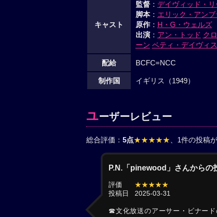
監督
：
デイヴィッド・リ
脚本
：
エリック・アンブ
キャスト
原作
：
H・G・ウェルズ
出演
：
アン・トッド
ク
ーン
ベティ・デイヴィ
配給
BCFC=NCC
制作国
イギリス（1949）
ユ
ーザーレビュー
総合評価：
5点
★★★★★
、1件の投稿
P.N.「pinewood」さんから
評価
★★★★★
投稿日
2025-03-31
☎文化放送のアーサー・ビナード