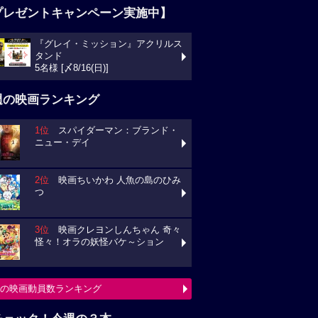
プレゼントキャンペーン実施中】
『グレイ・ミッション』アクリルス
タンド
5名様 [〆8/16(日)]
週の映画ランキング
1位
スパイダーマン：ブランド・
ニュー・デイ
2位
映画ちいかわ 人魚の島のひみ
つ
3位
映画クレヨンしんちゃん 奇々
怪々！オラの妖怪バケ～ション
の映画動員数ランキング