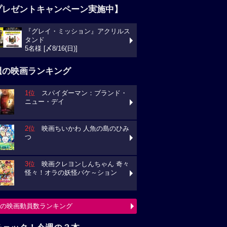
プレゼントキャンペーン実施中】
『グレイ・ミッション』アクリルス
タンド
5名様 [〆8/16(日)]
週の映画ランキング
1位
スパイダーマン：ブランド・
ニュー・デイ
2位
映画ちいかわ 人魚の島のひみ
つ
3位
映画クレヨンしんちゃん 奇々
怪々！オラの妖怪バケ～ション
の映画動員数ランキング