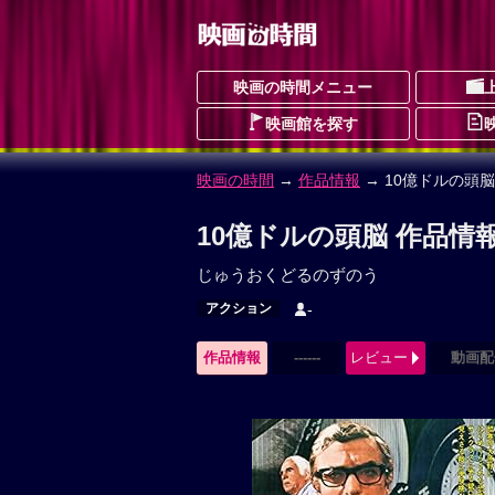
映画の時間メニュー
映画館を探す
映画の時間
→
作品情報
→ 10億ドルの頭脳
10億ドルの頭脳 作品情
じゅうおくどるのずのう
アクション
-
作品情報
------
レビュー
動画配