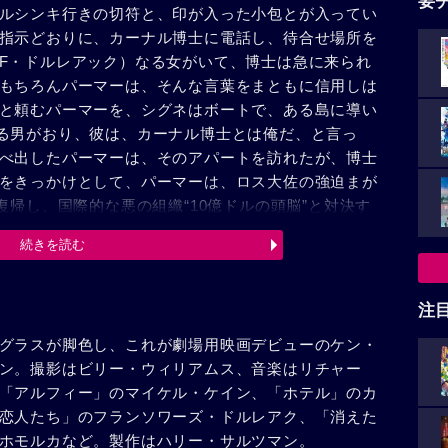
要
ルシンキ行きの切符と、印が入った小包とが入ってい
指示どおりに、カーナル博士に電話し、待合せ場所を
F・ドルレアック）なる女がいて、博士は急に来られ
もちろんパーマーは、そんな言葉をまともに信用しは
と頼むパーマーを、シグネはボートで、ある島に導い
る男がおり、彼は、カーナル博士とは俺だ、と言っ
べ出したパーマーは、そのアパートを訪れたが、博士
をきっかけとして、パーマーは、ロス大佐の強迫まが
復帰し、国際的な悪の組織“10億ドルの頭脳”と対決す
ミドウィンターという億万長者で、彼は、私財のすべ
続きを読む
しようとしており、巨大な電子頭脳からの命令で、世
き出せるほど強大な力を持っていた。パーマーはソビ
神出鬼没の大活躍をし、電子頭脳のある組織の中心部
注
ト侵攻を未然に防いだ。
グラスが脚色し、これが劇場用映画デビューのケン・
ン。撮影はビリー・ウィリアムス、音楽はリチャー
「アルフィー」のマイケル・ケイン、「ホテル」のカ
恋人たち」のフランソワーズ・ドルレアク、「消えた
ホモルカなど。製作はハリー・サルツマン。