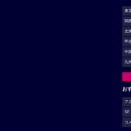
東
関
北
甲
中
九
お
ア
SF
コ