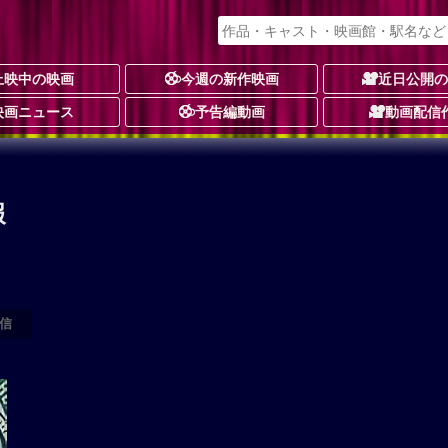
上映中の映画
今週の新作映画
近日公開
映画ニュース
予告編動画
動画配信
報
信