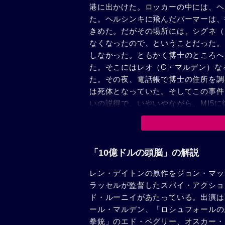
港に出かけた。ロッカーの中には、ヘ
た。ヘルシンキに飛んだパーマーは、
きめた。だがその場所には、シグネ（
なくなったので、ということだった。
しなかった。ともかく博士のところへ
た。そこにはレオ（C・マルデン）な
た。その夜、電話帳で博士の住所を調
は死体となっていた。そしてこの事件
いの説得で、いやいやながら、MI5に
ることになった。この組織の主謀者は
てを投じて、共産思想を地上から駆逐
界中の部下がいつでも、いっせいに動
エト秘密諜報部員ストックと協力し、
「10億ドルの頭脳」の解説
に潜入するとミドウィンターのソビエ
レン・デイトンの原作をジョン・マッ
ラッセルが監督したスパイ・アクショ
ド・ルーニイがあたっている。出演は
ール・マルデン、「ロシュフォールの
拳銃」のエド・ベグリー、オスカー・