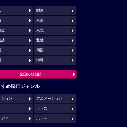
京
関東
西
東海
海道
東北
信越
北陸
国
四国
州
沖縄
全国の映画館へ
すすめ映画ジャンル
クション
アニメーション
キッズ
メディ
ホラー