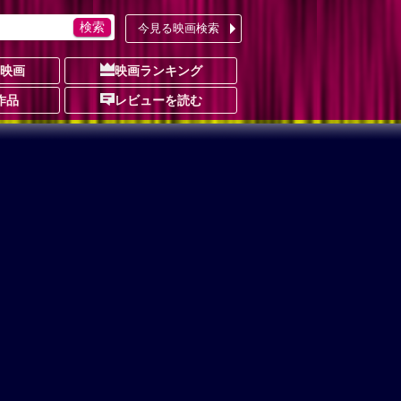
今見る映画検索
の映画
映画ランキング
作品
レビューを読む