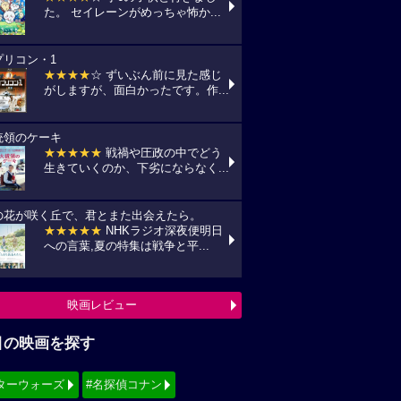
た。 セイレーンがめっちゃ怖か...
プリコン・1
★★★★
☆ ずいぶん前に見た感じ
がしますが、面白かったです。作...
統領のケーキ
★★★★★
戦禍や圧政の中でどう
生きていくのか、下劣にならなく...
の花が咲く丘で、君とまた出会えたら。
★★★★★
NHKラジオ深夜便明日
への言葉,夏の特集は戦争と平...
映画レビュー
目の映画を探す
ターウォーズ
#名探偵コナン