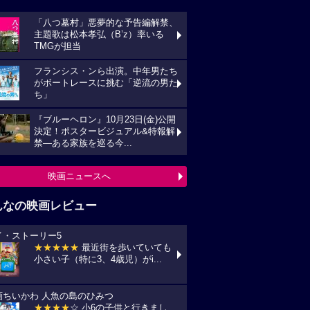
「八つ墓村」悪夢的な予告編解禁、
主題歌は松本孝弘（B’z）率いる
TMGが担当
フランシス・ンら出演。中年男たち
がボートレースに挑む「逆流の男た
ち」
『ブルーヘロン』10月23日(金)公開
決定！ポスタービジュアル&特報解
禁―ある家族を巡る今...
映画ニュースへ
んなの映画レビュー
イ・ストーリー5
★★★★★
最近街を歩いていても
小さい子（特に3、4歳児）がi...
画ちいかわ 人魚の島のひみつ
★★★★
☆ 小6の子供と行きまし