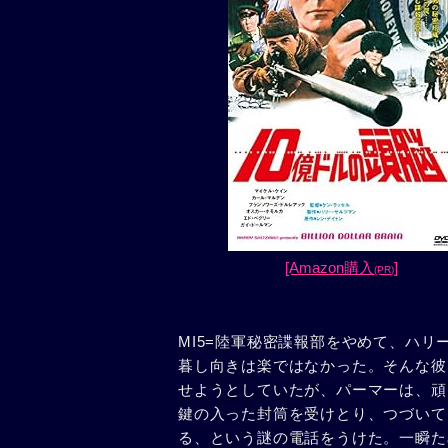
[Amazon購入
]
(PR)
MI5=陸軍秘密諜報部をやめて、ハ
暮し向きは楽ではなかった。そんな彼
せようとしていたが、パーマーは、頑
鍵の入った封筒を受けとり、つづいて
る、という謎の電話をうけた。一瞬た