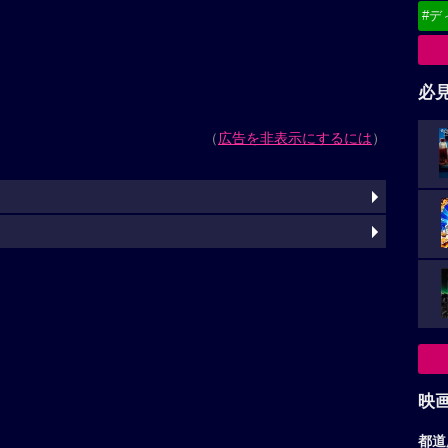
#デ
必
（
広告を非表示にするには
）
映
都道