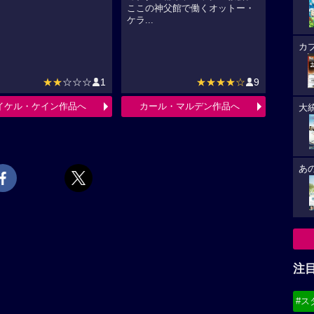
ここの神父館で働くオットー・
ケラ...
カ
★★
☆☆☆
1
★★★★☆
9
イケル・ケイン作品へ
カール・マルデン作品へ
大
あ
注
#ス