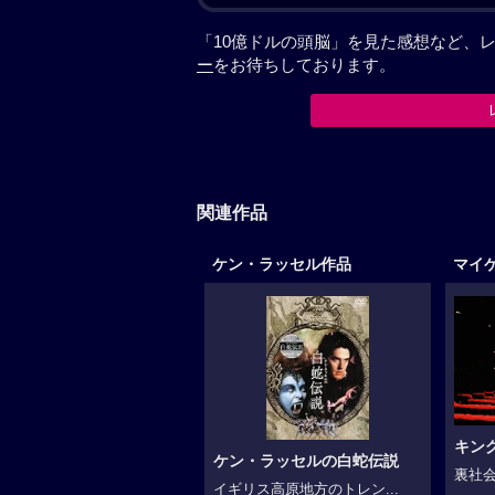
「10億ドルの頭脳」を見た感想など、
ー
をお待ちしております。
関連作品
ケン・ラッセル作品
マイ
キン
ケン・ラッセルの白蛇伝説
裏社会
イギリス高原地方のトレン...