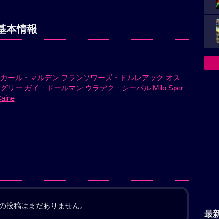
基本情報
カール・マルデン
フランソワーズ・ドルレアック
オス
ベグリー
ガイ・ドールマン
ウラデク・シーバル
Milo Sper
Caine
の投稿はまだありません。
最