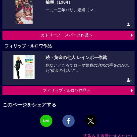
輪舞（1964）
一九一三年パリ。娼婦（マ...
-
カトリーヌ・スパーク作品へ
フィリップ・ルロワ作品
続・黄金の七人 レインボー作戦
危ないところでローマ警察の追求の手をのがれ
た“黄金の七人”こ...
-
フィリップ・ルロワ作品へ
このページをシェアする
（
広告を非表示にするには
）