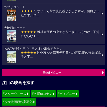
カプリコン・1
★★★★
☆ ずいぶん前に見た感じがしますが、面白かっ
たです。作...
大統領のケーキ
★★★★★
戦禍や圧政の中でどう生きていくのか、下劣
にならなく...
あの花が咲く丘で、君とまた出会えたら。
★★★★★
NHKラジオ深夜便明日への言葉,夏の特集は戦
争と平...
映画レビュー
注目の映画を探す
#スターウォーズ
#名探偵コナン
#ディズニー
#少女漫画原作実写化