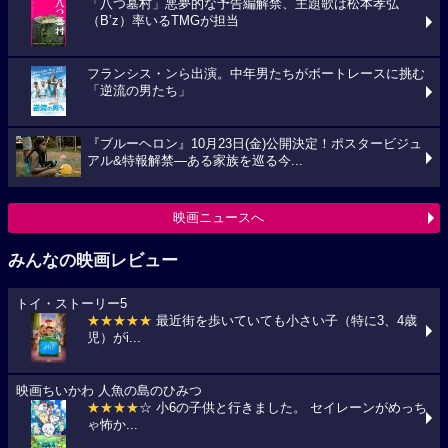
「八つ墓村」悪夢的な予告編解禁、主題歌は松本孝弘
（B’z）率いるTMGが担当
フランシス・ンら出演。中年男たちがボートレースに挑む
「逆流の男たち」
『ブルーヘロン』10月23日(金)公開決定！ポスタービジュ
アル&特報解禁―ある家族を巡る今...
映画ニュースへ
みんなの映画レビュー
トイ・ストーリー5
★★★★★
最近街を歩いていても小さい子（特に3、4歳
児）がi...
映画ちいかわ 人魚の島のひみつ
★★★★
☆ 小6の子供と行きました。 セイレーンがめっち
ゃ怖か...