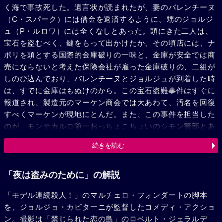
く海で事故死した。遺言状が読まれたが、妻のバレンチーヌ
（C・スパーク）には借金を返済するように、甥のジョルジ
ュ（P・ルロワ）には全くなしとあった。頭にきた二人は、
宝石を盗むべく、鍵をもって出かけたか、その頃店には、ナ
ポリを頭とする国際的金庫破りの一味と、金庫が安全では商
売にならないと考えた保険会社が雇った金庫破りの、二組が
しのび込んでおり、バレンチーヌとジョルジュが到着した時
は、すでに金庫はもぬけのから。この宝石盗難事件はすぐに
報道され、製造元のマーケン商会では大あわて、汚名を回復
すべくマーケンが現地にとんだ。また、この事件を担当した
のが、モンテカルロ随一おっちょこちょいのシモン警部とあ
って、事件はますます混乱した。一方、ナポリ一味が真犯人
続きを読む
であることを知った保険会社と、マーケン商会一味は彼らを
おいかけ、ナポリたちをとらえた。こうして宝石は無事に、
金庫にかえった。だが、ジョルジュとバレンチーヌはまた金
「夜は盗みのために」の解説
庫を被る計画をたて、決行した。が、今度は保険会社の一味
「モデル連続殺人！」のマルチェロ・フォンダートの脚本
に、横どりされてしまい、ジョルジュはシモン警部に逮捕さ
を、ジョルジョ・カピターニが監督したコメディ・アクショ
れてしまった。だが、ジョルジュは警官に化けたルーケン一
ン。撮影は「禁じられた恋の島」のロベルト・ジェラルデ
味の助けで脱獄した。一方、ふとした偶然からバレンチーヌ