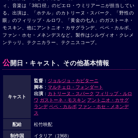
ィ、音楽は「38口径」のピエロ・ウミリアーニが担当してい
は宝石を入手、ジョルジュと二人で、リオに発つべく空港へ
る。出演は、「ホテル」のカトリーヌ・スパーク、「野性の
向った。途中、車をとめ、ジョルジュはバレンチーヌにはじ
眼」のフィリップ・ルロワ、「黄金の七人」のガストーネ・
めて愛を告白した。だが二人が口づけを交しているすきに宝
モスキン、他にアントニオ・カサグランデ、ペペ・カルボ、
石と金の入ったバックは、車にかくれていたシモンに持って
ファン・ホセ・メネンデスなど。製作はシルヴィオ・クレメ
逃げられてしまった。気づいた二人はシモン警部を追った
ンテッリ。テクニカラー、テクニスコープ。
が、警部はすでに機上の人となっていた。機転一番、ジョル
ジュは管制塔に連絡し、警部の持っているバッグには時限爆
弾が入っていると、飛行機を緊急着陸させた。こうしてバッ
公
開日・キャスト、その他基本情報
グを手に入れたジョルジュとバレンチーヌは、一目散に走り
だした。
監督
：
ジョルジョ・カピターニ
脚本
：
マルチェロ・フォンダート
出演
：
カトリーヌ・スパーク
フィリップ・ルロ
キャスト
ワ
ガストーネ・モスキン
アントニオ・カサグ
ランデ
ペペ・カルボ
ファン・ホセ・メネンデ
ス
配給
松竹映配
制作国
イタリア（1968）