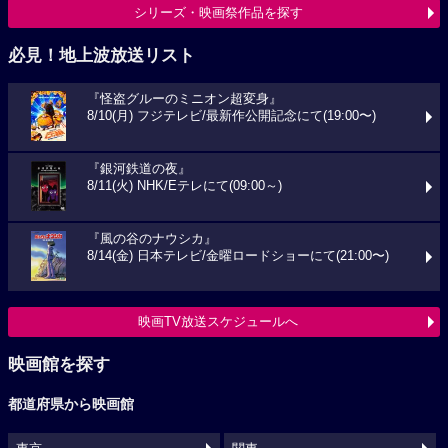
シリーズ・映画祭作品を探す
必見！地上波放送リスト
『怪盗グルーのミニオン超変身』
8/10(月) フジテレビ/最新作公開記念にて(19:00〜)
『銀河鉄道の夜』
8/11(火) NHK/Eテレにて(09:00～)
『風の谷のナウシカ』
8/14(金) 日本テレビ/金曜ロードショーにて(21:00〜)
映画TV放送スケジュールへ
映画館を探す
都道府県から映画館