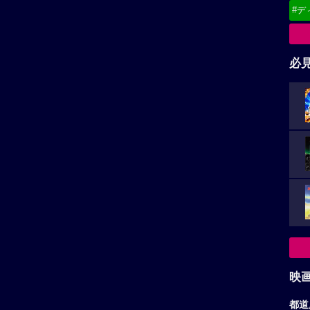
#デ
必
映
都道