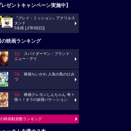
プレゼントキャンペーン実施中】
『グレイ・ミッション』アクリルス
タンド
5名様 [〆8/16(日)]
週の映画ランキング
1位
スパイダーマン：ブランド・
ニュー・デイ
2位
映画ちいかわ 人魚の島のひみ
つ
3位
映画クレヨンしんちゃん 奇々
怪々！オラの妖怪バケ～ション
の映画動員数ランキング