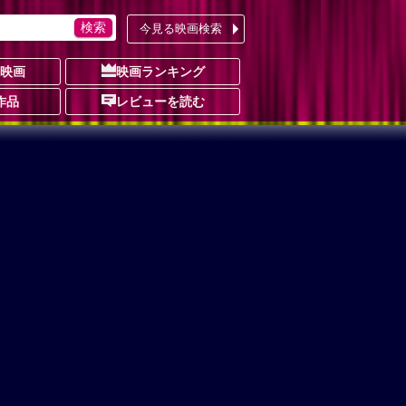
今見る映画検索
の映画
映画ランキング
作品
レビューを読む