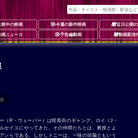
上映中の映画
今週の新作映画
近日公開
映画ニュース
予告編動画
動画配信
報
信
ー（R・ウェーバー）は暗黒街のギャング、ロイ（J・
ルセイユにやってきた。その仲間たちとは、教授とよ
アンらである。しかしトニーは、一味の頭脳ともいう