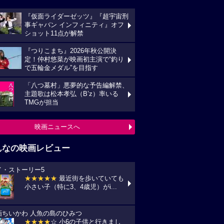
『仮面ライダーゼッツ』『超宇宙刑
事ギャバン インフィニティ』オフ
ショット11点が解禁
『つりこまち』2026年秋公開決
定！仲村悠菜が映画初主演で“釣り
で五輪金メダル”を目指す
「八つ墓村」悪夢的な予告編解禁、
主題歌は松本孝弘（B’z）率いる
TMGが担当
映画ニュースへ
んなの映画レビュー
イ・ストーリー5
★★★★★
最近街を歩いていても
小さい子（特に3、4歳児）がi...
画ちいかわ 人魚の島のひみつ
★★★★
☆ 小6の子供と行きまし