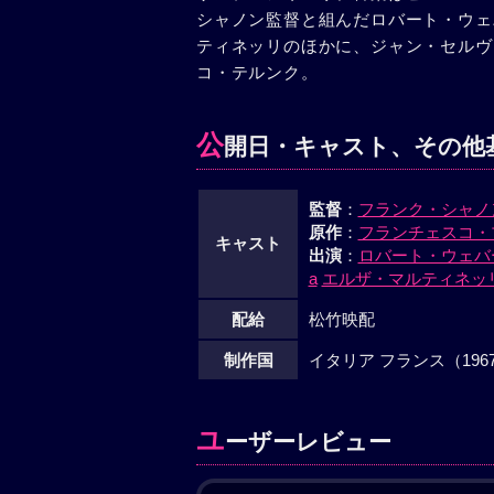
シャノン監督と組んだロバート・ウェ
ティネッリのほかに、ジャン・セルヴ
コ・テルンク。
公
開日・キャスト、その他
監督
：
フランク・シャノ
原作
：
フランチェスコ・
キャスト
出演
：
ロバート・ウェバ
a
エルザ・マルティネッ
配給
松竹映配
制作国
イタリア フランス（196
ユ
ーザーレビュー