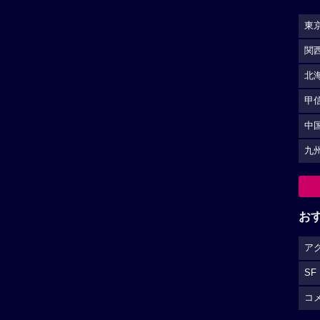
東
関
北
甲
中
九
お
ア
SF
コ