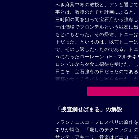
べき麻薬中毒の教授と、アンと通じて
事とは、教授のたてた計画によると、
三時間の間を狙って宝石店から強奪し
ーは酒場でブロンデルという戦友に出
もとにもどった。その帰途、トニーは
下だった。というのは、以前トニーは
で、そのし返しだったのである。トニ
うになったローレーン（E・マルチネ
ロンデルから夕食に招待を受けた。し
日こそ、宝石強奪の日だったのである
警察のサーチライトに照らされた。だ
びたトニーは、殺し屋ココこそ密告者
は本当に密告者だったのだろうか？ト
に警官といっしょにやってきた。ブロ
ル……そう知った時、思わずトニーは
「捜査網せばまる」の解説
火をふいた。
フランチェスコ・プロスペリの原作を
ネリが脚色、「殺しのテクニック」の
サンテ・アキーリ、音楽はピエロ・モ