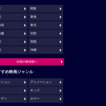
京
関東
西
東海
海道
東北
信越
北陸
国
四国
州
沖縄
全国の映画館へ
すすめ映画ジャンル
クション
アニメーション
キッズ
メディ
ホラー