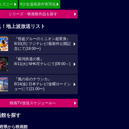
ィズニー
#少女漫画原作実写化
シリーズ・映画祭作品を探す
見！地上波放送リスト
『怪盗グルーのミニオン超変身』
8/10(月) フジテレビ/最新作公開記
念にて(19:00〜)
『銀河鉄道の夜』
8/11(火) NHK/Eテレにて(09:00～)
『風の谷のナウシカ』
8/14(金) 日本テレビ/金曜ロードシ
ョーにて(21:00〜)
映画TV放送スケジュールへ
画館を探す
府県から映画館