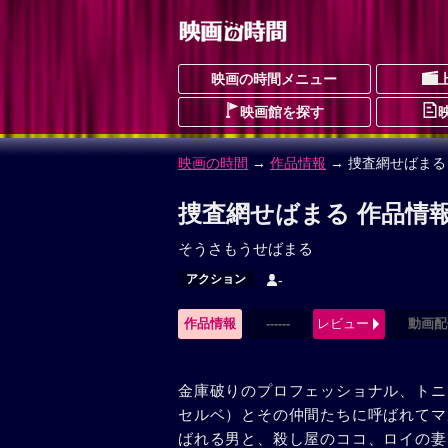
映画の時間メニュー
映画館を探す
映画の時間
→
作品情報
→ 捜査網せばまる
捜査網せばまる 作品情
そうさもうせばまる
アクション
-
作品情報
------
レビュー
動画配
金庫破りのプロフェッショナル、トニ
セルベ）とその仲間たちに呼ばれてマ
ばれる男と、殺し屋のココ、ロイの妻