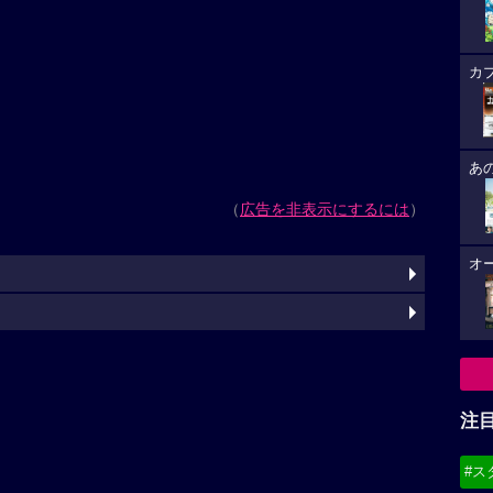
カ
あ
（
広告を非表示にするには
）
オ
注
#ス