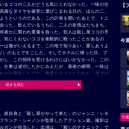
いるココの二人がどうも気にくわなかった。一味の仕
【
高価なダイヤを確実に運びこまれる日の、ほんの二、
ようというのである。この計画を聞いたあとで、トニ
会った。飲んでいるうちに、二人の友情はたちまち、
何者かに襲われ重傷を負った。犯人は殺し屋ココの手
、気にくわないココを衝動的に殴ったことがあるの
今
ーは傷がいえるまで、この地で知りあい、愛しあうよ
リ）のもとですごした。そしてホテルに帰った日、ブ
かし、この招待を受けるわけにはいかなかった。この
。仕事は成功したかにみえたが、最後の瞬間、一味は
れかが密告したのだ、教授もロイもたおれた。逃げの
にちがいないと思い、彼をさがして射殺した。だが彼
続きを読む
ニーはブロンデルに相談した。すると彼は、約束の場
ンデルは警察の人間だったのだ。密告者はブロンデ
ピストルに手をかけたが、一瞬早く警官のピストルが
、彼自身と「殺し屋がやって来た」のジャンニ・シモ
今週
フランク・シャノンが監督したアクション篇。撮影は
ルガンが担当した。出演は、「殺しのテクニック」で