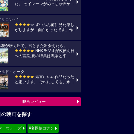
た。 セイレーンがめっちゃ怖か...
プリコン・1
★★★★
☆ ずいぶん前に見た感じ
がしますが、面白かったです。作...
の花が咲く丘で、君とまた出会えたら。
★★★★★
NHKラジオ深夜便明日
への言葉,夏の特集は戦争と平...
ールド・オーク
★★★★★
素直にいい作品だった
と思います。 それにしても、永...
映画レビュー
目の映画を探す
ターウォーズ
#名探偵コナン