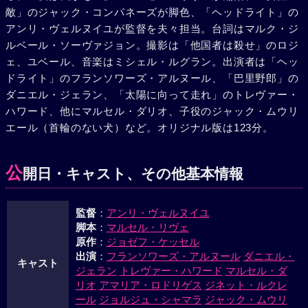
敵」のジャック・コンパネーズが脚色、「ヘッドライト」の
の冷い眼にたえかね離婚を申出たが、それには財産分与の撤
アンリ・ヴェルヌイユが監督を夫々担当。台詞はマルク・ジ
回という条件。今更貧乏生活に戻ることも苦痛、夫の自動車
ルベール・ソーヴァジョン。撮影は「他国者は殺せ」のロジ
の心棒が折れるように仕掛けたのだった。愛すればこその告
ェ、ユベール、音楽はミシェル・ルグラン。出演者は「ヘッ
白にピエールの心は変った。二人で出発しようと。彼女は喜
ドライト」のフランソワーズ・アルヌール、「巴里野郎」の
んだ。だが当日、ルイスはピエールに彼女への疑いの心をか
ダニエル・ジェラン、「太陽に向って走れ」のトレヴァー・
りたてた。ピエールがいまだ過去にこだわっているのを知っ
ハワード、他にマルセル・ダリオ、子役のジャック・ムウリ
たカスリーンは遂に同航を断念、秘かに船を降りた。ルイス
エール（首輪のない犬）など。オリジナル版は123分。
に附き添われて波止場を去るカスリーン。気づいたピエール
は狂気のように呼んだが、今はむなしかった。
公
開日・キャスト、その他基本情報
監督
：
アンリ・ヴェルヌイユ
脚本
：
マルセル・リヴェ
原作
：
ジョゼフ・ケッセル
出演
：
フランソワーズ・アルヌール
ダニエル・
キャスト
ジェラン
トレヴァー・ハワード
マルセル・ダ
リオ
アマリア・ロドリゲス
ジネット・ルクレ
ール
ジョルジュ・シャマラ
ジャック・ムウリ