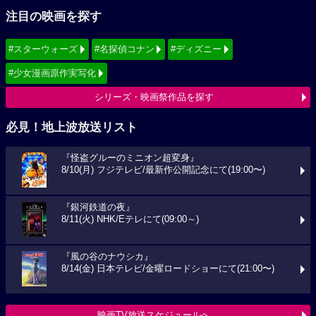
注目の映画を探す
#スターウォーズ
#名探偵コナン
#ディズニー
#少女漫画原作実写化
シリーズ・映画祭作品を探す
必見！地上波放送リスト
『怪盗グルーのミニオン超変身』
8/10(月) フジテレビ/最新作公開記念にて(19:00〜)
『銀河鉄道の夜』
8/11(火) NHK/Eテレにて(09:00～)
『風の谷のナウシカ』
8/14(金) 日本テレビ/金曜ロードショーにて(21:00〜)
映画TV放送スケジュールへ