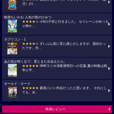
児）がi...
映画ちいかわ 人魚の島のひみつ
★★★★
☆ 小6の子供と行きました。 セイレーンがめっち
ゃ怖か...
カプリコン・1
★★★★
☆ ずいぶん前に見た感じがしますが、面白かっ
たです。作...
あの花が咲く丘で、君とまた出会えたら。
★★★★★
NHKラジオ深夜便明日への言葉,夏の特集は戦
争と平...
オールド・オーク
★★★★★
素直にいい作品だったと思います。 それにし
ても、永...
映画レビュー