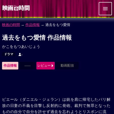
映画の時間
→
作品情報
→ 過去をもつ愛情
過去をもつ愛情 作品情報
かこをもつあいじょう
ドラマ
-
作品情報
------
レビュー
動画配信
ピエール（ダニエル・ジェラン）は銃を肩に帰宅したパリ解
放の日妻の不義を目撃し反射的に発砲、裁判で無罪となった
ものの自分で自分を許せず過去を忘れようとリスボンに流