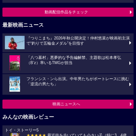
動画配信作品をチェック
最新映画ニュース
『つりこまち』2026年秋公開決定！仲村悠菜が映画初主演
で“釣りで五輪金メダル”を目指す
「八つ墓村」悪夢的な予告編解禁、主題歌は松本孝弘
（B’z）率いるTMGが担当
フランシス・ンら出演。中年男たちがボートレースに挑む
「逆流の男たち」
映画ニュースへ
みんなの映画レビュー
トイ・ストーリー5
★★★★★
最近街を歩いていても小さい子（特に3、4歳