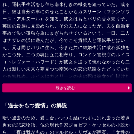
れ、運転手生活をし乍ら南米行きの機会を狙っていた。或る
日、彼は自分の車にのせたことからカスリーン（フランソワ
ーズ・アルヌール）を知る。彼女はもとパリの香水売り子、
英国の貴族に見染められ、その夫人になったが、夫を自動車
事故で失い孤独を旅にまぎらわせているという。一日、二人
はナザレの浜に遊んだが、今でこそ貴婦人と運転手とはい
え、元は同じパリに住み、今また共に結婚生活に破れ孤独を
かこつ身。二つの魂は互に相寄り、ロンドン警視庁のルイス
（トレヴァー・ハワード）が彼女を追って現れなかったら二
人は新しい未来を夢見つつ南米への恋の航路をたどっていた
かも知れぬ。ルイスはカスリーンの夫の死は彼女の仕掛けた
ものと信じていたが証拠はなく、キメ手は彼女の自供だけ
続きを読む
だ。ルイスは彼とピエールの仲を知り、ピエールに近づき、
彼女の過去の一切をアバいた。ピエールは動揺、彼女の本心
を疑い、憤然として彼は一人で南米へ旅立つ決心をする。一
「過去をもつ愛情」の解説
方カスリーンは警察に出頭を命じられたが、どんな尋問にも
暗い過去のため、愛し合いつつも結ばれずに別れ去った若き
負けなかった--彼に対する火のような恋がそうさせたのだ。
男女の悲恋物語。仏の現代作家ジョゼフ・ケッセルの小説か
だがピエールの心を知って、出航の前夜彼へのはなむけに真
ら、「夜は我がもの」のマルセル・リヴェが翻案、「女性の
実を告白した。玉の輿にのり貴族の仲間入りしたものの周囲