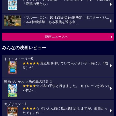
「逆流の男たち」
『ブルーヘロン』10月23日(金)公開決定！ポスタービジュ
アル&特報解禁―ある家族を巡る今...
映画ニュースへ
みんなの映画レビュー
トイ・ストーリー5
★★★★★
最近街を歩いていても小さい子（特に3、4歳
児）がi...
映画ちいかわ 人魚の島のひみつ
★★★★
☆ 小6の子供と行きました。 セイレーンがめっち
ゃ怖か...
カプリコン・1
★★★★
☆ ずいぶん前に見た感じがしますが、面白かっ
たです。作...