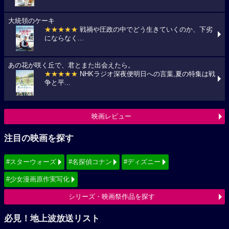
大統領のケーキ
★★★★★
戦禍や圧政の中でどう生きていくのか、下劣
にならなく...
あの花が咲く丘で、君とまた出会えたら。
★★★★★
NHKラジオ深夜便明日への言葉,夏の特集は戦
争と平...
映画レビュー
注目の映画を探す
#スターウォーズ
#名探偵コナン
#ディズニー
#少女漫画原作実写化
シリーズ・映画祭作品を探す
必見！地上波放送リスト