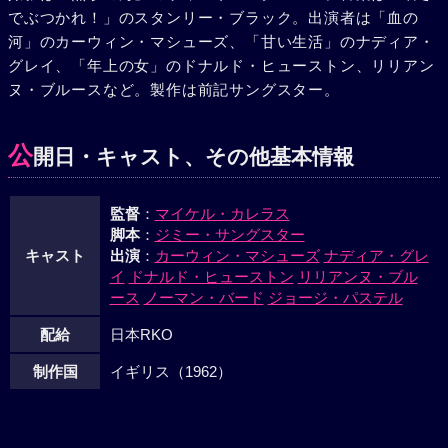
でぶつかれ！」のスタンリー・ブラック。出演者は「血の
に違いないと思い病院に駆けつけた。病院には全身包帯の男
河」のカーウィン・マシューズ、「甘い生活」のナディア・
がベッドに寝ていた。イヴはその男に近づき、何と思ったか
グレイ、「年上の女」のドナルド・ヒューストン、リリアン
男の体につながっている輸血用の管を引き抜いたのだ--
ヌ・ブルースなど。製作は前記サングスター。
公
開日・キャスト、その他基本情報
監督
：
マイケル・カレラス
脚本
：
ジミー・サングスター
キャスト
出演
：
カーウィン・マシューズ
ナディア・グレ
イ
ドナルド・ヒューストン
リリアンヌ・ブル
ース
ノーマン・バード
ジョージ・パステル
配給
日本RKO
制作国
イギリス（1962）