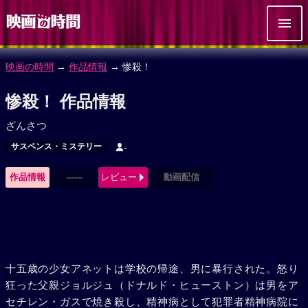
映画の時間
→
作品情報
→ 惨殺！
惨殺！ 作品情報
ざんさつ
サスペンス・ミステリー
-
作品情報
------
レビュー
動画配信
十五歳の少女アネットは学校の帰途、男に暴行された。怒り
狂った父親ジョルジュ（ドナルド・ヒューストン）は男をア
セチレン・ガスで焼き殺し、精神病として犯罪者精神病院に