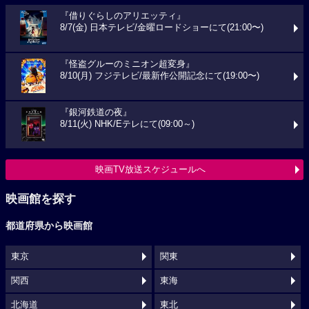
『借りぐらしのアリエッティ』
8/7(金) 日本テレビ/金曜ロードショーにて(21:00〜)
『怪盗グルーのミニオン超変身』
8/10(月) フジテレビ/最新作公開記念にて(19:00〜)
『銀河鉄道の夜』
8/11(火) NHK/Eテレにて(09:00～)
映画TV放送スケジュールへ
映画館を探す
都道府県から映画館
東京
関東
関西
東海
北海道
東北