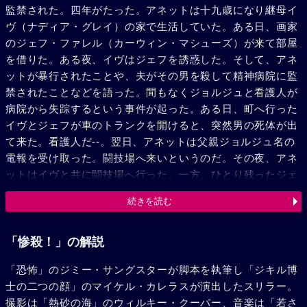
監禁された。四年がたった。アネットは十九歳になり継母イ
ヴ（ナディア・グレイ）の家で生活していた。ある日、画家
のジェフ・ファレル（カーウィン・マシューズ）が来て部屋
を借りた。ある夜、イヴはジェフを誘惑した。そして、アネ
ットが暴行されたことや、夫がその男を殺して精神病院に監
禁されたことなどを語った。間もなくジョルジュと看護人が
病院から失踪するという事件が起った。ある日、町へ行った
イヴとジェフが車のトランクを開けると、突然男の死体が出
て来た。看護人だ--。翌日、アネットは父親ジョルジュ名の
電報を受け取った。闘技場へ来いというのだ。その夜、アネ
ットはイヴと共に闘技場へ行った。一方、ひとり残ったジェ
フは工作場のアセチレン・ガス熔接機から炎が吹きだしてい
続きを読む
るのを見つけた。が、次の瞬間、ジェフの心臓は凍った。何
と運河に捨てたはずの看護人の死体があるのだ。アッと驚く
ジェフは突如頭を殴られ失神した。気づくとジェフはボンベ
「惨殺！」の解説
にしばりつけられ、黒メガネをかけたジョルジュが不気味に
「恐怖」のジミー・サングスターが脚本を執筆し「ジキル博
笑っていた。闘技場から戻ったイヴとアネットは工作場が焼
士の二つの顔」のマイケル・カレラスが演出したスリラー。
けおちているのにびっくりした。警部から焼け跡に一死体と
撮影は「熱砂の海」のウィルキー・クーパー、音楽は「若さ
全身火傷の男がいたと聞かされたイヴは、その男こそジェフ