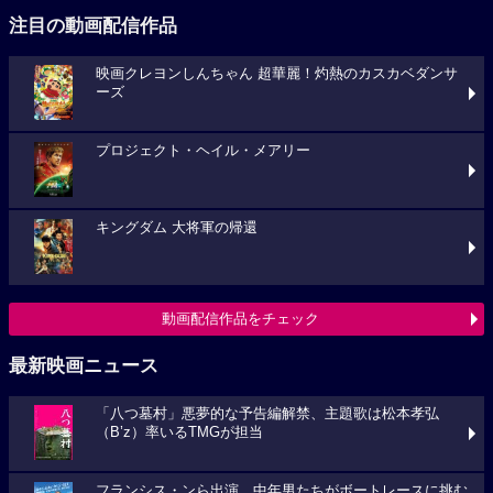
注目の動画配信作品
映画クレヨンしんちゃん 超華麗！灼熱のカスカベダンサ
ーズ
プロジェクト・ヘイル・メアリー
キングダム 大将軍の帰還
動画配信作品をチェック
最新映画ニュース
「八つ墓村」悪夢的な予告編解禁、主題歌は松本孝弘
（B’z）率いるTMGが担当
フランシス・ンら出演。中年男たちがボートレースに挑む