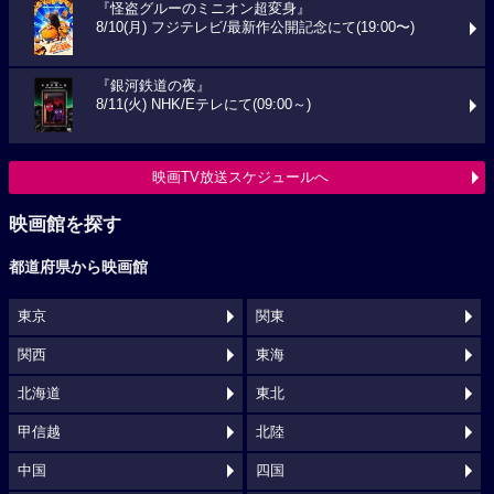
『怪盗グルーのミニオン超変身』
8/10(月) フジテレビ/最新作公開記念にて(19:00〜)
『銀河鉄道の夜』
8/11(火) NHK/Eテレにて(09:00～)
映画TV放送スケジュールへ
映画館を探す
都道府県から映画館
東京
関東
関西
東海
北海道
東北
甲信越
北陸
中国
四国