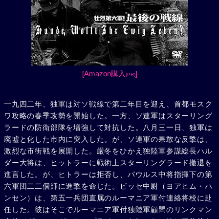
[Amazon購入
]
(PR)
一九四二年、独軍は対ソ戦線で第二年目を迎え、首都モスク
ワ攻略の春季攻勢を開始した。一方、ソ連軍はスターリング
ラードの防衛部隊を増強して対抗した。八月三一日、独軍は
廃墟と化した市内に突入した。が、ソ連軍の果敢な反撃は、
激烈な市街戦を展開した。厳冬をひかえ独陸軍参謀総長ハル
ダー大将は、ヒットラーに戦術上スターリングラード撤退を
進言した。が、ヒトラーは拒否し、パウルス中将指揮下の第
六軍団二二個師に進撃を命じた。ビッセ中尉（ヨアヒム・ハ
ンセン）は、第五一兵団直属のルーマニア軍付連絡将校に赴
任した。彼はそこでルーマニア軍付独陸軍顧問のリンクマン