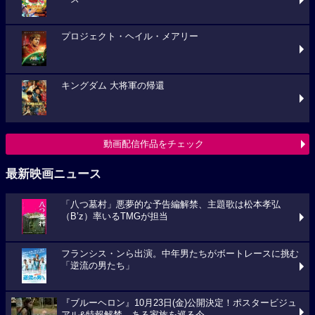
プロジェクト・ヘイル・メアリー
キングダム 大将軍の帰還
動画配信作品をチェック
最新映画ニュース
「八つ墓村」悪夢的な予告編解禁、主題歌は松本孝弘
（B’z）率いるTMGが担当
フランシス・ンら出演。中年男たちがボートレースに挑む
「逆流の男たち」
『ブルーヘロン』10月23日(金)公開決定！ポスタービジュ
アル&特報解禁―ある家族を巡る今...