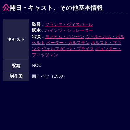
までスターリングラード死守を命じた。リンクマンは敵前逃
公
開日・キャスト、その他基本情報
亡を企て、味方に射殺された。ついに一発の弾丸も一片のパ
ンもなくなった。ヒトラーの無暴さに激怒したパウルスは、
監督
：
フランク・ヴィスバール
遂に降服を決意した、純白の雪原に捕虜の長い列がつづい
脚本
：
ハインツ・シュレーター
た。ビッセはルーマニア軍司令官を乗せた橇をひいた。一行
出演
：
ヨアヒム・ハンセン
ヴィルヘルム・ボル
の後には点々と独軍将兵の屍が横たわっていた。
キャスト
ヘルト
ペーター・カルステン
ホルスト・フラ
ンク
ヴォルフガンク・プライス
ギュンター・
フィッツマン
配給
NCC
制作国
西ドイツ（1959）