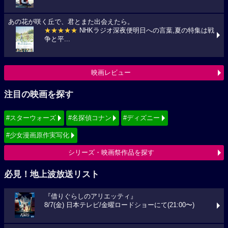
あの花が咲く丘で、君とまた出会えたら。
★★★★★
NHKラジオ深夜便明日への言葉,夏の特集は戦
争と平...
映画レビュー
注目の映画を探す
#スターウォーズ
#名探偵コナン
#ディズニー
#少女漫画原作実写化
シリーズ・映画祭作品を探す
必見！地上波放送リスト
『借りぐらしのアリエッティ』
8/7(金) 日本テレビ/金曜ロードショーにて(21:00〜)