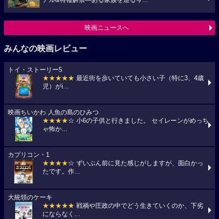
映画ニュースへ
みんなの映画レビュー
トイ・ストーリー5
★★★★★
最近街を歩いていても小さい子（特に3、4歳
児）がi...
映画ちいかわ 人魚の島のひみつ
★★★★
☆ 小6の子供と行きました。 セイレーンがめっち
ゃ怖か...
カプリコン・1
★★★★
☆ ずいぶん前に見た感じがしますが、面白かっ
たです。作...
大統領のケーキ
★★★★★
戦禍や圧政の中でどう生きていくのか、下劣
にならなく...