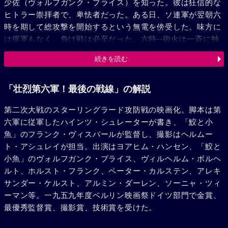
少佐（ヴォルフガンク・プライス）を知った。彼は狂信的な
ヒトラー崇拝者で、卑怯者だった。ある日、ソ連軍が翌朝六
時を期して総攻撃を開始するという無電を傍受した。味方に
は援軍もなく、負け戦は必至だった。六時--砲火は一斉に独
軍頭上にふりかかり、破竹の戦車隊攻撃をうけた。ルーマニ
続きを読む
ア軍司令部は、ビッセ中尉の活躍で救われた。各地で兵砧線
は切断され、独軍は孤立した。スターリングラードにしりぞ
いた二六万の生命はヒトラーが第六軍団に対し、ソ連軍包囲
「壮烈第六軍！最後の戦線」の解説
線突破を命ずる以外に助かる見込みはなかった。第五一兵団
第二次大戦のスターリングラード攻防戦の映画化。脚本は第
長ザイドリッツ将軍は独断で強行しようとしたが、パウルス
六軍に従軍したハインツ・シュレーターが書き、「鮫と小
に反対されてだめだった。二百台の独戦車隊は救援にスター
魚」のフランク・ヴィスバールが監督し、撮影はヘルムー
リングラードまで四八キロの地点に達したが燃料がつきた。
ト・アシュレイが担当。出演はヨアヒム・ハンセン、「鮫と
幕僚はパウルスに包囲を突破して、戦車隊に合流するように
小魚」のヴォルフガンク・プライス、ヴィルヘルム・ボルヘ
進言した。彼はヒトラーの命令をタテに反対した。包囲線突
ルト、ホルスト・フランク、ペーター・カルステン、アレキ
破の機会は二度とこなかった。雪が降りはじめた。第五一兵
サンダー・ケルスト、アルミン・ダーレン、ソーニャ・ツィ
団は全滅した。ビッセ中尉は先に転任したリンクマンのいる
ーマン等。一九五九年度ベルリン映画祭ドイツ部門で金賞、
スターリングラード砲兵隊に移った。リンクマンは地下壕か
最優秀監督賞、撮影賞、技術賞を受けた。
ら一歩も外に出ようとしなかった。市街戦は日毎に激しくな
り、酷寒と食糧の不足は戦意を低下させた。ヒトラーは最後