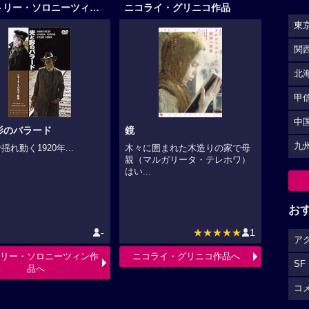
アナトリー・ソロニーツィン作品
ニコライ・グリニコ作品
東
関
北
甲
中
影のバラード
鏡
九
揺れ動く1920年...
木々に囲まれた木造りの家で母
親（マルガリータ・テレホワ）
はい...
お
-
★★★★★
1
ア
リー・ソロニーツィン作
ニコライ・グリニコ作品へ
SF
品へ
コ