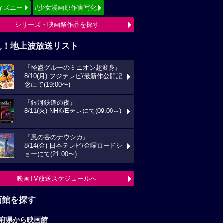
ィズニー
#少女漫画原作実写化
シリーズ・映画祭作品を探す
見！地上波放送リスト
『怪盗グルーのミニオン超変身』
8/10(月) フジテレビ/最新作公開記
念にて(19:00〜)
『銀河鉄道の夜』
8/11(火) NHK/Eテレにて(09:00～)
『風の谷のナウシカ』
8/14(金) 日本テレビ/金曜ロードシ
ョーにて(21:00〜)
映画TV放送スケジュールへ
画館を探す
府県から映画館