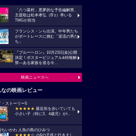
「八つ墓村」悪夢的な予告編解禁、
主題歌は松本孝弘（B’z）率いる
TMGが担当
フランシス・ンら出演。中年男たち
がボートレースに挑む「逆流の男た
ち」
『ブルーヘロン』10月23日(金)公開
決定！ポスタービジュアル&特報解
禁―ある家族を巡る今...
映画ニュースへ
んなの映画レビュー
イ・ストーリー5
★★★★★
最近街を歩いていても
小さい子（特に3、4歳児）がi...
画ちいかわ 人魚の島のひみつ
★★★★
☆ 小6の子供と行きまし