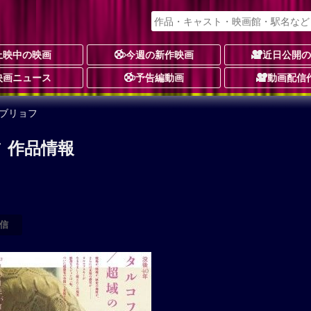
上映中の映画
今週の新作映画
近日公開
映画ニュース
予告編動画
動画配信
ブリョフ
 作品情報
信