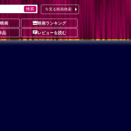
今見る映画検索
の映画
映画ランキング
作品
レビューを読む