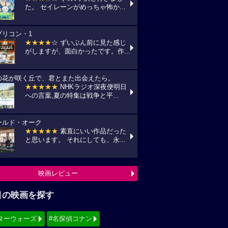
た。 セイレーンがめっちゃ怖か...
プリコン・1
★★★★
☆ ずいぶん前に見た感じ
がしますが、面白かったです。作...
の花が咲く丘で、君とまた出会えたら。
★★★★★
NHKラジオ深夜便明日
への言葉,夏の特集は戦争と平...
ールド・オーク
★★★★★
素直にいい作品だった
と思います。 それにしても、永...
映画レビュー
目の映画を探す
ターウォーズ
#名探偵コナン