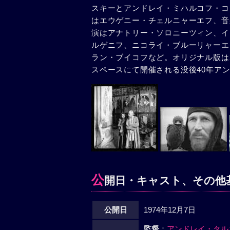
スキーとアンドレイ・ミハルコフ・コ
「最後の審判」を壁画にするにしても
はエウゲニー・チェルニャーエフ、音
トや使徒たちの周囲に地獄の釜ゆでの
演はアナトリー・ソロニーツィン、イ
ことが耐えられなかった。彼が描きた
ルゲニフ、ニコライ・ブルーリャーエ
であった。 〈第二部・試練そして復
ラン・ブイコフなど。オリジナル版は2
った。大公と公弟の争いに端を発した
スペースにて開催される没後40年ア
屍の山を築き上げ、寺院をも血の海に
堂内に残ったのはアンドレイと彼が助
だけだった。アンドレイが絵筆を捨て
ためにせよ人をひとり殺してしまった
ではなかった。同じロシアの土地で同
いをせねばならないのか？もはや彼は
ため、アンドロニコフ修道院へ戻って
いつまでも終わろうとしない。そんな
の醜い出世欲とも無縁の人間になって
公
開日・キャスト、その他
イは言葉を知らぬ者のように無言の行
中にあったが、その底に秘めた生命力
大な鐘の鋳造を技術者たちに命じた。
公開日
1974年12月7日
て、そのひとり息子ボリースカ（N・
監督
：
アンドレイ・タル