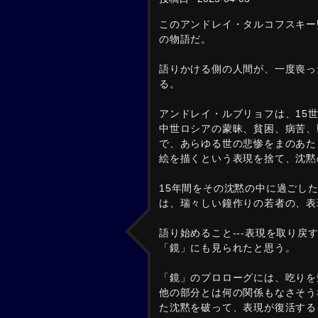
このアンドレイ・タルコフスキー
の物語だ。
語りかける側の人間が、一度喪っ
る。
アンドレイ・ルブリョフは、15
中世ロシアの蒙昧、貧困、病苦、戦
で、あらゆる世の悲惨をまのあた
絵を描くという表現を捨て、沈黙
15年間をその沈黙の中に過ごし
は、瑞々しい鐘作りの若者の、表
語り始めること---表現を取り
「鏡」にも見られたと思う。
「鏡」のプロローグには、吃りを
他の部分とは何の関係もなさそう
た沈黙を破って、表現が復活する