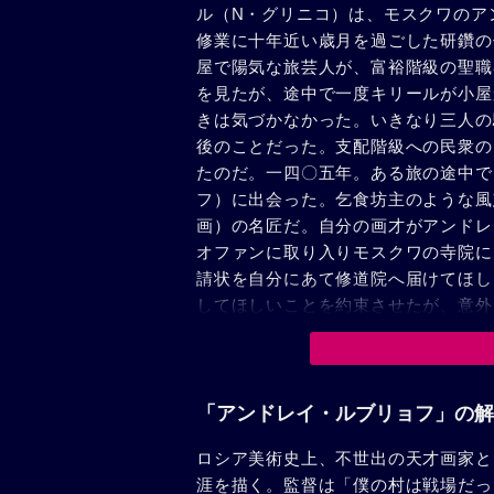
ル（N・グリニコ）は、モスクワのア
修業に十年近い歳月を過ごした研鑽の
屋で陽気な旅芸人が、富裕階級の聖職
を見たが、途中で一度キリールが小屋
きは気づかなかった。いきなり三人の
後のことだった。支配階級への民衆の
たのだ。一四〇五年。ある旅の途中で
フ）に出会った。乞食坊主のような風
画）の名匠だ。自分の画才がアンドレ
オファンに取り入りモスクワの寺院に
請状を自分にあて修道院へ届けてほし
してほしいことを約束させたが、意外
た。賢明なフェオファンはいち早くキ
ルは逆にアンドレイを出世欲のかたま
界へ飛び出してしまった。一四〇六年
弟子たちの協力を得て彼は連日寺院の
「アンドレイ・ルブリョフ」の解
ストがはびこり、飢饉がうち続き、民
ロシア美術史上、不世出の天才画家と
な生活に甘んじているという現在の暗
涯を描く。監督は「僕の村は戦場だっ
たちの力で地上に幸福を作りださねば