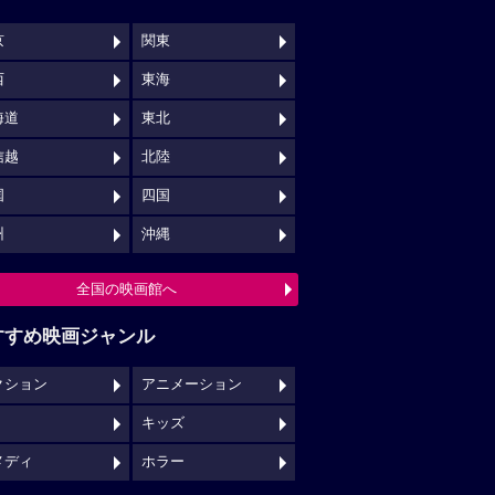
京
関東
西
東海
海道
東北
信越
北陸
国
四国
州
沖縄
全国の映画館へ
すすめ映画ジャンル
クション
アニメーション
キッズ
メディ
ホラー