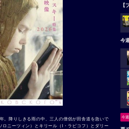
【
今
今週
年。降りしきる雨の中、三人の僧侶が田舎道を急いで
ソロニーツィン）とキリール（I・ラピコフ）とダリー