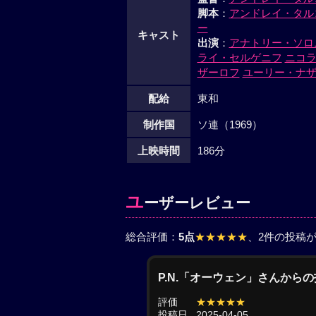
主張するのを半信半疑ながら、彼をリ
脚本
：
アンドレイ・タル
粘土さがしから始まり、それを固めて
ー
キャスト
た溶鉱炉から銅を流し込むまで、技術
出演
：
アナトリー・ソロ
じさで、ことにボリースカの創造への
ライ・セルゲニフ
ニコ
うちに見守るアンドレイの瞳にも感動
ザーロフ
ユーリー・ナ
からの使節団の前で、ロシアの大空に
配給
東和
泣する少年にアンドレイは初めて近寄
のはウソだった。ただ鐘を自分で作り
制作国
ソ連（1969）
ボリースカを抱き寄せて、アンドレイ
上映時間
186分
やりとげたではないか。私はもう一度
りに彼の口から出た言葉だった。古代
ドレイ・ルブリョフの偉大な画業への
ユ
ーザーレビュー
総合評価：
5点
★★★★★
、2件の投稿
P.N.「オーウェン」さんから
評価
★★★★★
投稿日
2025-04-05