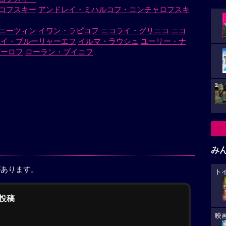
ーダーに、ともかく作業が開始された。まず最良質の
コフスキー
アンドレイ・ミハルコフ・コンチャロフスキ
作り上げた鐘の鋳型に、これまた彼ら自身の力で築い
者たちの不眠不休の努力は、まさに生命をけずる凄ま
ニーツィン
イワン・ラピコフ
ニコライ・グリニコ
ニコ
情熱は狂気じみて凄絶だった。その少年の姿を沈黙の
ライ・ブルーリャーエフ
イルマ・ラウシュ
ユーリー・ナ
の色はかくせなかった。ようやく完成した大鐘が各国
ザーロフ
ローラン・ブイコフ
高らかな音を鳴り響かせたあと、大地につっ伏して号
った。「父が鋳造の秘訣を教えてくれたなどといった
たくて……」。無邪気な少年にかえって泣きじゃくる
はやさしくいった。「泣くことはない。お前は立派に
絵筆をとってお前と一緒にやっていこう」。十五年ぶ
ロシア美術史の今も燦然と輝くイコン美術の巨匠アン
出発は、実にこの瞬間から始まったのであった。
み
があります。
ト
の投稿
映