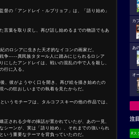
監督の「アンドレイ・ルブリョフ」は、「語り始め」
カ
た言葉を取り戻し、再び話し始めるまでの物語でもあ
あ
世紀のロシアに生きた天才的なイコンの画家だ。
争-----異民族タタール人に踏みにじられるロシア
りにしたアンドレイは、戦いの混乱の中で人を殺し、
の行に入る。
オ
た後、彼がようやく口を開き、再び絵を描き始めたの
現への狂おしいまでの執着を見たからだ。
戻すというモチーフは、タルコフスキーの他の作品では、
注
矯正される少年の挿話が置かれていたが、あの一見、
なシーンが、実は「語り始め」、それまでの強いられ
#ス
という重要なテーマを背負っていたのだ。