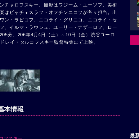
ンチャロフスキー、撮影はワジーム・ユーソフ、美術
、今までのように古い伝統をそのままなぞってキリス
楽はビャチェスラフ・オフチンニコフが各々担当。出
残酷な光景や悪魔の恐しさをただ毒々しく彩って描く
ワン・ラピコフ、ニコライ・グリニコ、ニコライ・セ
いのは“愛”であった。忍耐と寛容に充ちた神の愛なの
フ、イルマ・ラウシュ、ユーリー・ナザーロフ、ロー
活〉一四〇八年。タタール人の突然の襲来はその頃であ
05分。206年4月4日（土）～10日（金）渋谷ユーロ
この襲撃はロシア国内を地獄図に変貌させ、塁々たる
ンドレイ・タルコフスキー監督特集にて上映。
して火を放った。殺戮の嵐が通りすぎたあと、生きて
けた知的障害者の少女（I・ラウシュ）とフェオファン
る決意をしたのは、その日である。少女の生命を救う
ことが彼の心をさいなんだからだが、理由はそれだけ
じ信仰のもとに生きる者同志がなぜこのような殺し合
人を信ずることが出来ず、ただ労働に生きる決意をか
いった。一四一二年。大飢饉が三年も続き、長い冬は
ある日、キリールが修道院へ戻ってきた。彼はかつて
いたが、旧交が戻った彼の前でも相変わらずアンドレ
基本情報
を守り続けていた。一四二三年。ロシアはなお暗黒の
を諸外国に示威するため、大公は教会の頂きに飾る巨
しかしその鋳造の名人と言われた男はすでに死んでい
ブルリャーエフ）が生前に父から秘訣を教えられたと
最
コフスキー