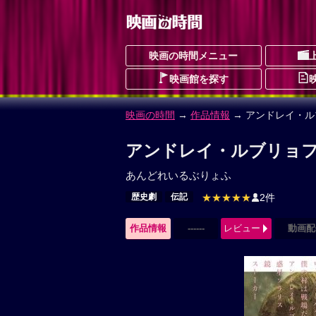
映画の時間メニュー
映画館を探す
映画の時間
→
作品情報
→ アンドレイ・ル
アンドレイ・ルブリョフ
あんどれいるぶりょふ
歴史劇
伝記
★★★★★
2件
作品情報
------
レビュー
動画配