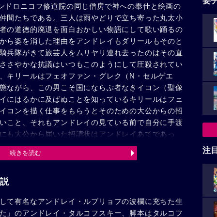
要
ンドロニコフ修道院の同じ僧房で神への奉仕と絵画の
仲間たちである。三人は雨やどりで立ち寄った丸太小
者の道徳的廃退を面白おかしい物語にして歌い踊るの
から姿を消した理由をアンドレイもダリールもそのと
騎兵隊がきて旅芸人をムリヤリ連れ去ったのはその直
ささやかな抗議はいつもこのようにして圧殺されてい
、キリールはフェオファン・グレク（N・セルゲエ
態ながら、この男こそ国にならぶ者なきイコン（聖像
イにはるかに及ばぬことを知っているキリールはフェ
イコンを描く仕事をもらうとそのための大公からの招
いこと、それもアンドレイの見ている前で自分に手渡
にも大公から届いた招請状はアンドレイあてであっ
リールの魂胆を見抜いたのだ。落胆と憤懣からキリー
注
続きを読む
りと決めつけ、宗教界の堕落を罵って、僧職を捨て俗
。モスクワでのアンドレイの新しい生活が始まった。
白い壁に向かったが、絵筆は一向に進まなかった。ペ
説
衆が年貢の高さに苦しめられながらしかもなお、無為
して有名なアンドレイ・ルブリョフの波欄に充ちた生
黒世界は早く終わらねばならない、そして人間は自分
た」のアンドレイ・タルコフスキー、脚本はタルコフ
ならない--そう信じているアンドレイには、たとえ