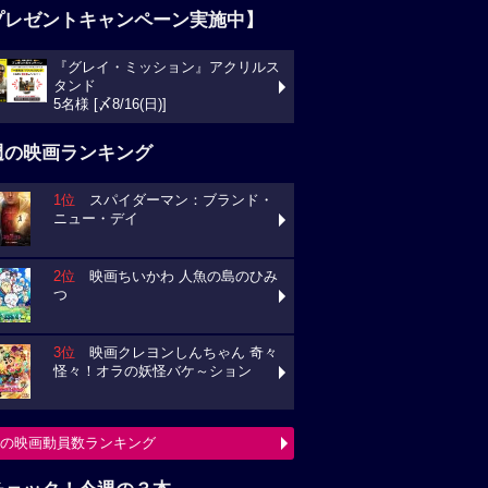
プレゼントキャンペーン実施中】
『グレイ・ミッション』アクリルス
タンド
5名様 [〆8/16(日)]
週の映画ランキング
1位
スパイダーマン：ブランド・
ニュー・デイ
2位
映画ちいかわ 人魚の島のひみ
つ
3位
映画クレヨンしんちゃん 奇々
怪々！オラの妖怪バケ～ション
の映画動員数ランキング