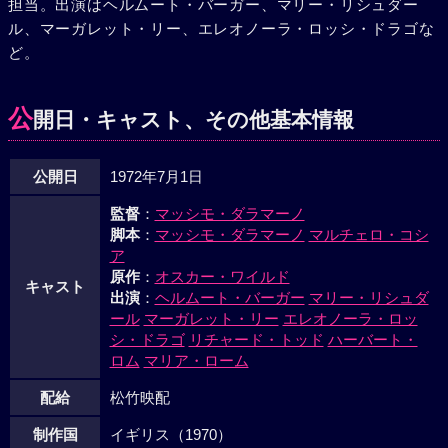
担当。出演はヘルムート・バーガー、マリー・リシュダー
ル、マーガレット・リー、エレオノーラ・ロッシ・ドラゴな
ど。
公
開日・キャスト、その他基本情報
公開日
1972年7月1日
監督
：
マッシモ・ダラマーノ
脚本
：
マッシモ・ダラマーノ
マルチェロ・コシ
ア
原作
：
オスカー・ワイルド
キャスト
出演
：
ヘルムート・バーガー
マリー・リシュダ
ール
マーガレット・リー
エレオノーラ・ロッ
シ・ドラゴ
リチャード・トッド
ハーバート・
ロム
マリア・ローム
配給
松竹映配
制作国
イギリス（1970）