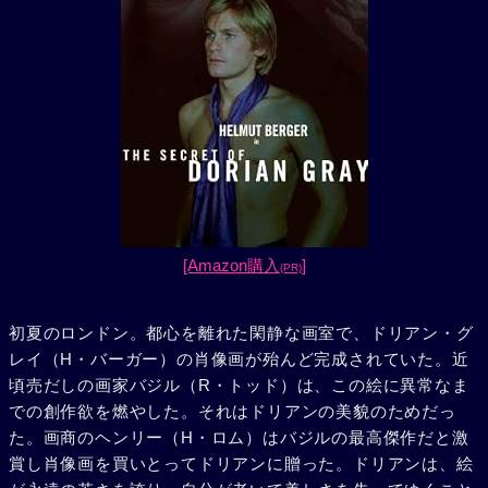
[Amazon購入
]
(PR)
初夏のロンドン。都心を離れた閑静な画室で、ドリアン・グ
レイ（H・バーガー）の肖像画が殆んど完成されていた。近
頃売だしの画家バジル（R・トッド）は、この絵に異常なま
での創作欲を燃やした。それはドリアンの美貌のためだっ
た。画商のヘンリー（H・ロム）はバジルの最高傑作だと激
賞し肖像画を買いとってドリアンに贈った。ドリアンは、絵