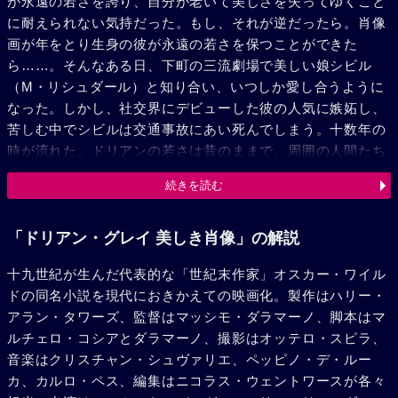
が永遠の若さを誇り、自分が老いて美しさを失ってゆくこと
に耐えられない気持だった。もし、それが逆だったら。肖像
画が年をとり生身の彼が永遠の若さを保つことができた
ら……。そんなある日、下町の三流劇場で美しい娘シビル
（M・リシュダール）と知り合い、いつしか愛し合うように
なった。しかし、社交界にデビューした彼の人気に嫉妬し、
苦しむ中でシビルは交通事故にあい死んでしまう。十数年の
時が流れた。ドリアンの若さは昔のままで、周囲の人間たち
は正確に老いていった。ドリアンの肉体は荒淫と麻薬と背徳
続きを読む
にもいささかの衰えもみせず、学友のアランの新妻アリス
（M・ロム）も彼の魅力の前にはもろかった。一方、肖像画
のドリアンは益々醜く変貌し、彼に苦痛をあたえた。その苦
「ドリアン・グレイ 美しき肖像」の解説
痛がバジルへの憎悪に転嫁し、彼を刺してしまう。そして死
十九世紀が生んだ代表的な「世紀末作家」オスカー・ワイル
体の後始末を学友のアランに押しつけ、拒否する彼に、アリ
ドの同名小説を現代におきかえての映画化。製作はハリー・
スと同衾した写真をつきつける。ドリアンは肖像画を破り捨
アラン・タワーズ、監督はマッシモ・ダラマーノ、脚本はマ
てる決心をした。彼がふりかざしたナイフは自分の胸を貫い
ルチェロ・コシアとダラマーノ、撮影はオッテロ・スピラ、
た。その瞬間肖像画は再生し、元の美しい青年に戻り、その
音楽はクリスチャン・シュヴァリエ、ペッピノ・デ・ルー
前に、夜会服姿のしわだらけの老人が死んでいた。
カ、カルロ・ペス、編集はニコラス・ウェントワースが各々