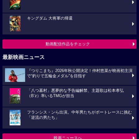
キングダム 大将軍の帰還
動画配信作品をチェック
最新映画ニュース
『つりこまち』2026年秋公開決定！仲村悠菜が映画初主演
で“釣りで五輪金メダル”を目指す
「八つ墓村」悪夢的な予告編解禁、主題歌は松本孝弘
（B’z）率いるTMGが担当
フランシス・ンら出演。中年男たちがボートレースに挑む
「逆流の男たち」
映画ニュースへ