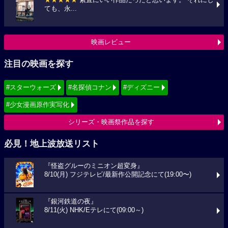
ても、永...
映画レビュー
注目の映画を探す
#スターウォーズ
#名探偵コナン
#ディズニー
#少女漫画原作実写化
シリーズ・映画祭作品を探す
必見！地上波放送リスト
『怪盗グルーのミニオン超変身』
8/10(月) フジテレビ/最新作公開記念にて(19:00〜)
『銀河鉄道の夜』
8/11(火) NHK/Eテレにて(09:00～)