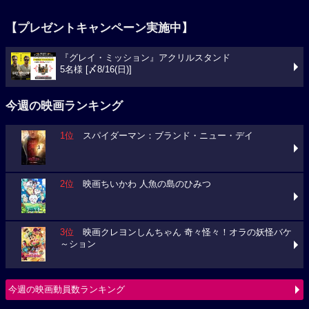
【プレゼントキャンペーン実施中】
『グレイ・ミッション』アクリルスタンド
5名様 [〆8/16(日)]
今週の映画ランキング
1位
スパイダーマン：ブランド・ニュー・デイ
2位
映画ちいかわ 人魚の島のひみつ
3位
映画クレヨンしんちゃん 奇々怪々！オラの妖怪バケ
～ション
今週の映画動員数ランキング