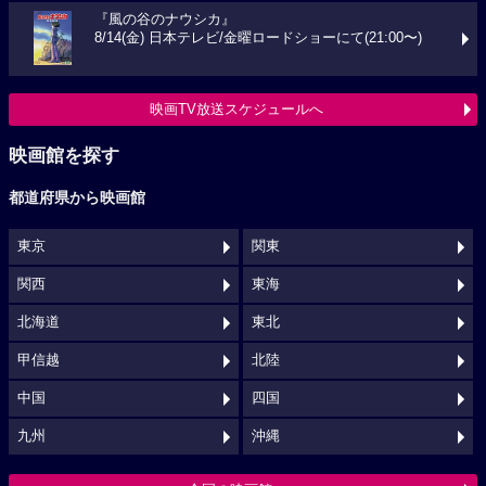
『風の谷のナウシカ』
8/14(金) 日本テレビ/金曜ロードショーにて(21:00〜)
映画TV放送スケジュールへ
映画館を探す
都道府県から映画館
東京
関東
関西
東海
北海道
東北
甲信越
北陸
中国
四国
九州
沖縄