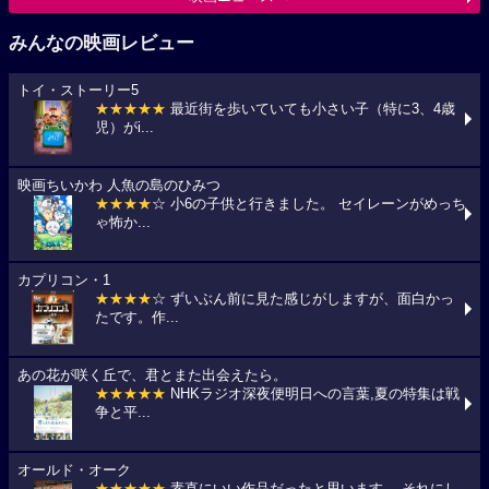
みんなの映画レビュー
トイ・ストーリー5
★★★★★
最近街を歩いていても小さい子（特に3、4歳
児）がi...
映画ちいかわ 人魚の島のひみつ
★★★★
☆ 小6の子供と行きました。 セイレーンがめっち
ゃ怖か...
カプリコン・1
★★★★
☆ ずいぶん前に見た感じがしますが、面白かっ
たです。作...
あの花が咲く丘で、君とまた出会えたら。
★★★★★
NHKラジオ深夜便明日への言葉,夏の特集は戦
争と平...
オールド・オーク
★★★★★
素直にいい作品だったと思います。 それにし