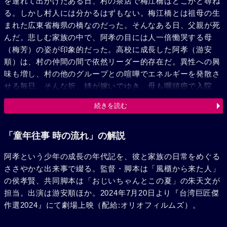
を連れて出かけたある日、村の茶店で梅江橋はどこかと尋ね
る。しかし村人には分かるはずもない。梅江橋とは祖母の生
まれた広東省梅県の橋なのだった。そんなある日、父親が死
んだ。悲しむ家族の中で、阿孝の目には人一倍慟哭する母
（梅芳）の姿が印象的だった。高校に成長した阿孝（游安
順）は、村の仲間の間で依然リーダー的存在だ。異性への興
味も増し、村の他のグループとの喧嘩でエネルギーを発散さ
せる毎日。そんな折、姉が嫁いでゆき、母も咽頭癌で入院
し、家には男兄弟と、いまや90歳に手の届かんとする祖母が
続きを読む
残される。退院してきた母はすっかり衰弱し、時を経ずして
世を去った。やがて祖母も誰にも知られることなく息を引き
取る。祖母の死に顔を見ながら阿孝は、祖母の帰りたがって
「童年往事 時の流れ」の解説
いた大陸への道はどこにあったのだろうか、と回想する。幼
阿孝という少年の成長の年代記を、彼と家族の日常をめぐる
い頃、故郷の橋を訪ねたあの青ザクロのなる道がそれだった
ささやかな出来事で綴る。監督・脚本は「風櫃から来た人」
のか、と。
の侯孝賢、共同脚本は「おじいちゃんとこの夏」の朱天文が
担当。出演は游安順ほか。2024年7月20日より『台湾巨匠傑
作選2024』にて劇場上映（配給:オリオフィルムズ）。