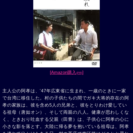
[Amazon購入
]
(PR)
主人公の阿孝は、'47年広東省に生まれ、一歳のときに一家
で台湾に移住した。村の子供たちの間でガキ大将的存在の阿
孝の家族は、彼を含め5人の兄弟と、彼をとりわけ愛してい
る祖母（唐如オン）、そして両親の八人。健康が思わしくな
く、ときおり吐血する父親（田豊）は、子供心に阿孝の心に
小さな影を落とす。大陸に帰る夢を抱いている祖母は、阿孝