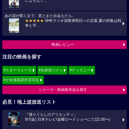
にならなく...
あの花が咲く丘で、君とまた出会えたら。
★★★★★
NHKラジオ深夜便明日への言葉,夏の特集は戦
争と平...
映画レビュー
注目の映画を探す
#スターウォーズ
#名探偵コナン
#ディズニー
#少女漫画原作実写化
シリーズ・映画祭作品を探す
必見！地上波放送リスト
『借りぐらしのアリエッティ』
8/7(金) 日本テレビ/金曜ロードショーにて(21:00〜)