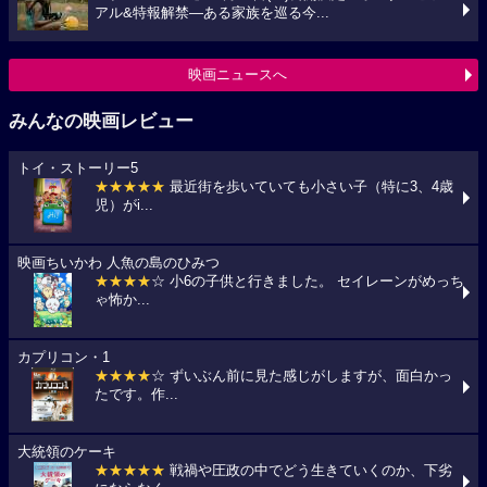
アル&特報解禁―ある家族を巡る今...
映画ニュースへ
みんなの映画レビュー
トイ・ストーリー5
★★★★★
最近街を歩いていても小さい子（特に3、4歳
児）がi...
映画ちいかわ 人魚の島のひみつ
★★★★
☆ 小6の子供と行きました。 セイレーンがめっち
ゃ怖か...
カプリコン・1
★★★★
☆ ずいぶん前に見た感じがしますが、面白かっ
たです。作...
大統領のケーキ
★★★★★
戦禍や圧政の中でどう生きていくのか、下劣