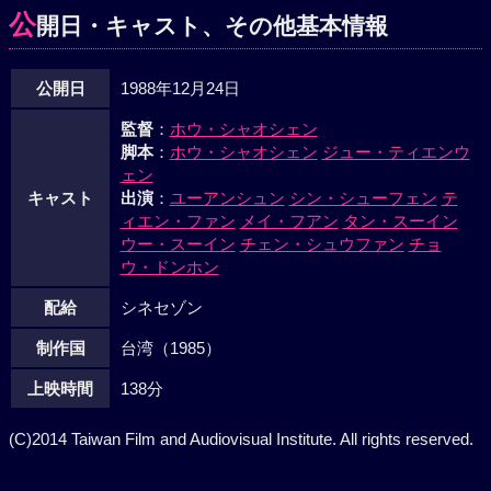
公
開日・キャスト、その他基本情報
公開日
1988年12月24日
監督
：
ホウ・シャオシェン
脚本
：
ホウ・シャオシェン
ジュー・ティエンウ
ェン
キャスト
出演
：
ユーアンシュン
シン・シューフェン
テ
ィエン・ファン
メイ・フアン
タン・スーイン
ウー・スーイン
チェン・シュウファン
チョ
ウ・ドンホン
配給
シネセゾン
制作国
台湾（1985）
上映時間
138分
(C)2014 Taiwan Film and Audiovisual Institute. All rights reserved.