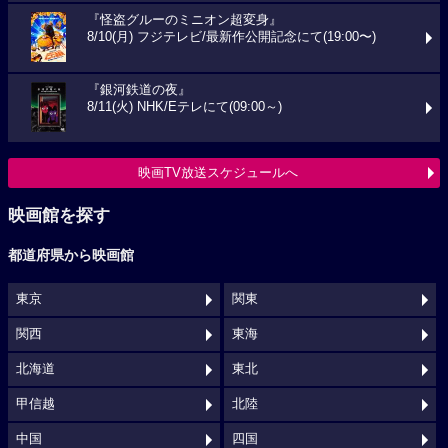
『怪盗グルーのミニオン超変身』
8/10(月) フジテレビ/最新作公開記念にて(19:00〜)
『銀河鉄道の夜』
8/11(火) NHK/Eテレにて(09:00～)
映画TV放送スケジュールへ
映画館を探す
都道府県から映画館
東京
関東
関西
東海
北海道
東北
甲信越
北陸
中国
四国