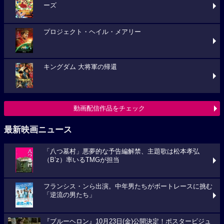
ーズ
プロジェクト・ヘイル・メアリー
キングダム 大将軍の帰還
動画配信作品をチェック
最新映画ニュース
「八つ墓村」悪夢的な予告編解禁、主題歌は松本孝弘
（B’z）率いるTMGが担当
フランシス・ンら出演。中年男たちがボートレースに挑む
「逆流の男たち」
『ブルーヘロン』10月23日(金)公開決定！ポスタービジュ