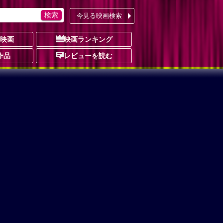
今見る映画検索
の映画
映画ランキング
作品
レビューを読む