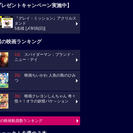
プレゼントキャンペーン実施中】
『グレイ・ミッション』アクリルス
タンド
5名様 [〆8/16(日)]
週の映画ランキング
1位
スパイダーマン：ブランド・
ニュー・デイ
2位
映画ちいかわ 人魚の島のひみ
つ
3位
映画クレヨンしんちゃん 奇々
怪々！オラの妖怪バケ～ション
の映画動員数ランキング