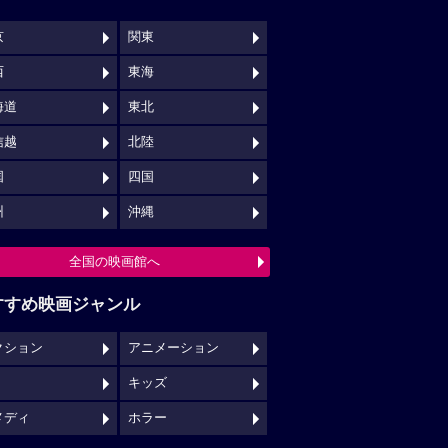
京
関東
西
東海
海道
東北
信越
北陸
国
四国
州
沖縄
全国の映画館へ
すすめ映画ジャンル
クション
アニメーション
キッズ
メディ
ホラー