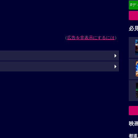
#デ
必
（
広告を非表示にするには
）
映
都道