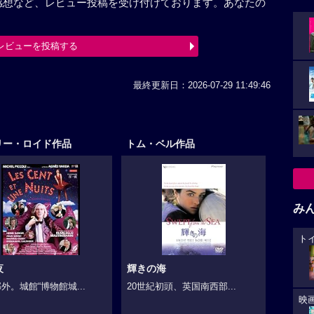
感想など、レビュー投稿を受け付けております。あなたの
レビューを投稿する
最終更新日：2026-07-29 11:49:46
リー・ロイド作品
トム・ベル作品
み
ト
夜
輝きの海
外。城館“博物館城...
20世紀初頭、英国南西部...
映