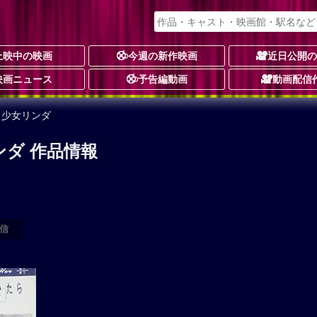
上映中の映画
今週の新作映画
近日公開
映画ニュース
予告編動画
動画配信
 少女リンダ
ンダ 作品情報
信