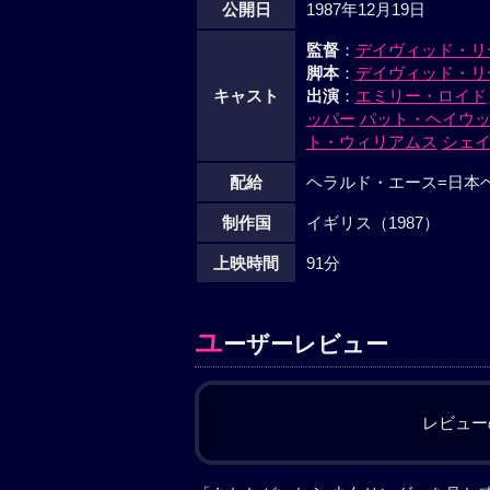
公開日
1987年12月19日
監督
：
デイヴィッド・リ
脚本
：
デイヴィッド・リ
キャスト
出演
：
エミリー・ロイド
ッパー
パット・ヘイウ
ト・ウィリアムス
シェ
配給
ヘラルド・エース=日本
制作国
イギリス（1987）
上映時間
91分
ユ
ーザーレビュー
レビュー