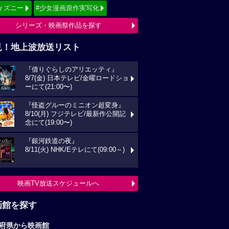
ィズニー
#少女漫画原作実写化
シリーズ・映画祭作品を探す
見！地上波放送リスト
『借りぐらしのアリエッティ』
8/7(金) 日本テレビ/金曜ロードショ
ーにて(21:00〜)
『怪盗グルーのミニオン超変身』
8/10(月) フジテレビ/最新作公開記
念にて(19:00〜)
『銀河鉄道の夜』
8/11(火) NHK/Eテレにて(09:00～)
映画TV放送スケジュールへ
画館を探す
府県から映画館