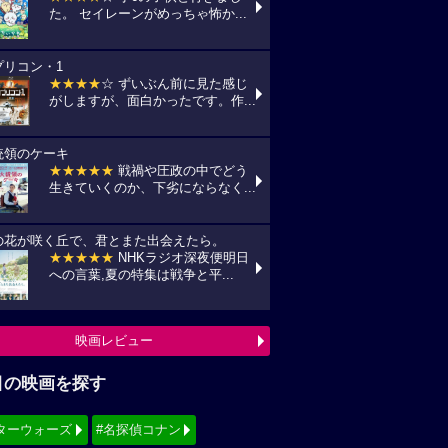
た。 セイレーンがめっちゃ怖か...
プリコン・1
★★★★
☆ ずいぶん前に見た感じ
がしますが、面白かったです。作...
統領のケーキ
★★★★★
戦禍や圧政の中でどう
生きていくのか、下劣にならなく...
の花が咲く丘で、君とまた出会えたら。
★★★★★
NHKラジオ深夜便明日
への言葉,夏の特集は戦争と平...
映画レビュー
目の映画を探す
ターウォーズ
#名探偵コナン