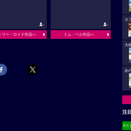
カ
-
-
ミリー・ロイド作品へ
トム・ベル作品へ
大
あ
注
#ス