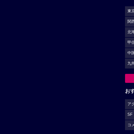
東
関
北
甲
中
九
お
ア
SF
コ