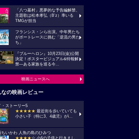
「八つ墓村」悪夢的な予告編解禁、
主題歌は松本孝弘（B’z）率いる
TMGが担当
フランシス・ンら出演。中年男たち
がボートレースに挑む「逆流の男た
ち」
『ブルーヘロン』10月23日(金)公開
決定！ポスタービジュアル&特報解
禁―ある家族を巡る今...
映画ニュースへ
んなの映画レビュー
イ・ストーリー5
★★★★★
最近街を歩いていても
小さい子（特に3、4歳児）がi...
画ちいかわ 人魚の島のひみつ
★★★★
☆ 小6の子供と行きまし