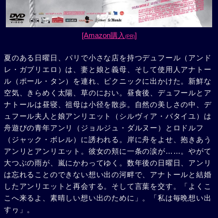
[Amazon購入
]
(PR)
夏のある日曜日、パリで小さな店を持つデュフール（アンド
レ・ガブリエロ）は、妻と娘と義母、そして使用人アナトー
ル（ポール・タン）を連れ、ピクニックに出かけた。新鮮な
空気、きらめく太陽、草のにおい。昼食後、デュフールとア
ナトールは昼寝、祖母は小径を散歩。自然の美しさの中、デ
ュフール夫人と娘アンリエット（シルヴィア・バタイユ）は
舟遊びの青年アンリ（ジョルジュ・ダルヌー）とロドルフ
（ジャック・ボレル）に誘われる。岸に舟をよせ、抱きあう
アンリとアンリエット。彼女の頬に一条の涙が……。やがて
大つぶの雨が、嵐にかわってゆく。数年後の日曜日、アンリ
は忘れることのできない想い出の河畔で、アナトールと結婚
したアンリエットと再会する。そして言葉を交す。「よくこ
こへ来るよ、素晴しい想い出のために」。「私は毎晩想い出
すヮ」。