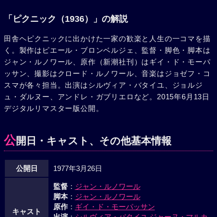
「ピクニック（1936）」の解説
田舎ヘピクニックに出かけた一家の歓楽と人生の一コマを描
く。製作はピエール・ブロンベルジェ、監督・脚色・脚本は
ジャン・ルノワール、原作（新潮社刊）はギイ・ド・モーパ
ッサン、撮影はクロード・ルノワール、音楽はジョゼフ・コ
スマが各々担当。出演はシルヴィア・バタイユ、ジョルジ
ュ・ダルヌー、アンドレ・ガブリエロなど。2015年6月13日
デジタルリマスター版公開。
公
開日・キャスト、その他基本情報
公開日
1977年3月26日
監督
：
ジャン・ルノワール
脚本
：
ジャン・ルノワール
原作
：
ギイ・ド・モーパッサン
キャスト
出演
：
シルヴィア・バタイユ
ジャーヌ・マルカ