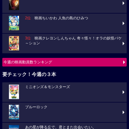
2位
映画ちいかわ 人魚の島のひみつ
3位
映画クレヨンしんちゃん 奇々怪々！オラの妖怪バケ
～ション
今週の映画動員数ランキング
要チェック！今週の３本
ミニオンズ＆モンスターズ
ブルーロック
あの星が降る丘で、君とまた出会いたい。