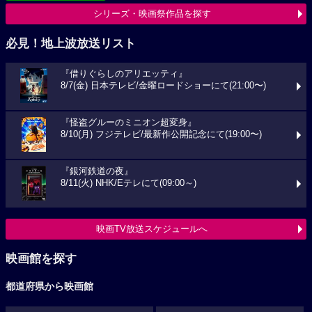
シリーズ・映画祭作品を探す
必見！地上波放送リスト
『借りぐらしのアリエッティ』
8/7(金) 日本テレビ/金曜ロードショーにて(21:00〜)
『怪盗グルーのミニオン超変身』
8/10(月) フジテレビ/最新作公開記念にて(19:00〜)
『銀河鉄道の夜』
8/11(火) NHK/Eテレにて(09:00～)
映画TV放送スケジュールへ
映画館を探す
都道府県から映画館