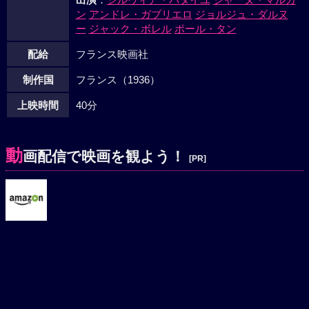
ン
アンドレ・ガブリエロ
ジョルジュ・ダルヌ
ー
ジャック・ボレル
ポール・タン
配給
フランス映画社
制作国
フランス（1936）
上映時間
40分
動
画配信で映画を観よう！
[PR]