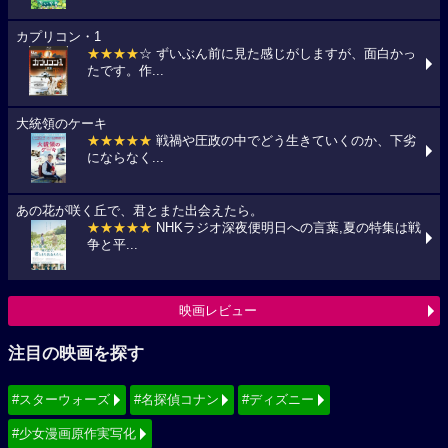
カプリコン・1
★★★★
☆ ずいぶん前に見た感じがしますが、面白かっ
たです。作...
大統領のケーキ
★★★★★
戦禍や圧政の中でどう生きていくのか、下劣
にならなく...
あの花が咲く丘で、君とまた出会えたら。
★★★★★
NHKラジオ深夜便明日への言葉,夏の特集は戦
争と平...
映画レビュー
注目の映画を探す
#スターウォーズ
#名探偵コナン
#ディズニー
#少女漫画原作実写化