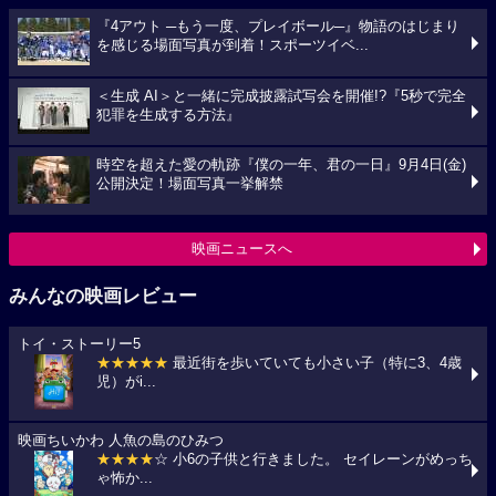
『4アウト ─もう一度、プレイボール─』物語のはじまり
を感じる場面写真が到着！スポーツイベ...
＜生成 AI＞と一緒に完成披露試写会を開催!?『5秒で完全
犯罪を生成する方法』
時空を超えた愛の軌跡『僕の一年、君の一日』9月4日(金)
公開決定！場面写真一挙解禁
映画ニュースへ
みんなの映画レビュー
トイ・ストーリー5
★★★★★
最近街を歩いていても小さい子（特に3、4歳
児）がi...
映画ちいかわ 人魚の島のひみつ
★★★★
☆ 小6の子供と行きました。 セイレーンがめっち
ゃ怖か...