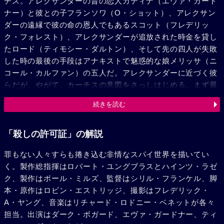
チス。アレクサンダーの昔の恋人カティナ（エヴァ・ガード
ナー）と彼との子フランソワ（O・ショット）、アレクサン
ダーの遠縁で彼の命の恩人でもあるスコット（フレデリッ
ク・フォレスト）、アレクサンダーが追放された時金を貸し
たロード（ティモシー・ダルトン）、そして先の四人が失敗
した時の最後の手段はアナキストで魅惑的な娘メリッサ（ニ
コール・カルファン）の五人だ。アレクサンダーに近づく彼
らだが、やがて、カーチスの意図をさっしはじめる。まず最
初に気づいたロードがカーチスに殺される。そしてついにア
続きを読む
レキサンダーはリモコン爆弾で爆死させられた。犯人はほか
ならぬカーチス自身であり、変心したメリッサすらカーチス
に裏切ったため、殺されてしまう。非情なスパイの世界であ
「殺しの許可証」の解説
った。
罪もない人々すらも捲き込む非情なスパイ世界を描いてい
く。製作総指揮はロバート・ユングブラスとハインツ・ラゼ
ク、製作はポール・ミルズ、監督はシリル・フランケル、脚
本・原作はロビン・エストリッジ、撮影はフレデリック・
A・ヤング、音楽はリチャード・ロドニー・ベネットが各々
担当。出演はダーク・ボガード、エヴァ・ガードナー、ティ