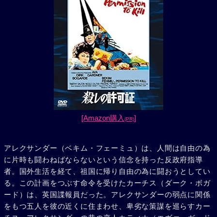
[Amazon購入
]
(PR)
アレクサンダー（ベキム・フェーミュ）は、人間は自由の為
に片時も闘わねばならないという信念を持った反政府指導
者。国外生活を経て、祖国に帰り自由の為に闘おうとしてい
る。この計画をつぶす命令を受けたカーチス（ダーク・ボガ
ード）は、英国諜報員だった。アレクサンダーの弱点に関係
をもつ五人を彼の近くに住まわせ、卑劣な策謀を巡らすカー