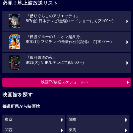
必見！地上波放送リスト
『借りぐらしのアリエッティ』
8/7(金) 日本テレビ/金曜ロードショーにて(21:00〜)
『怪盗グルーのミニオン超変身』
8/10(月) フジテレビ/最新作公開記念にて(19:00〜)
『銀河鉄道の夜』
8/11(火) NHK/Eテレにて(09:00～)
映画TV放送スケジュールへ
映画館を探す
都道府県から映画館
東京
関東
関西
東海