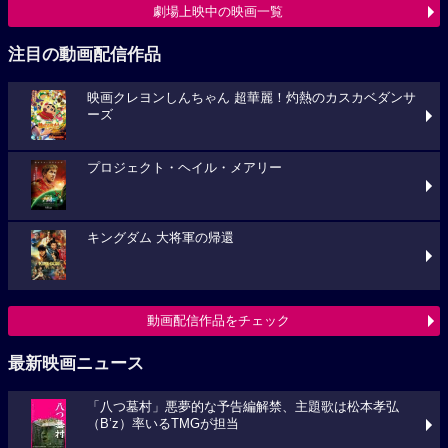
劇場上映中の映画一覧
注目の動画配信作品
映画クレヨンしんちゃん 超華麗！灼熱のカスカベダンサ
ーズ
プロジェクト・ヘイル・メアリー
キングダム 大将軍の帰還
動画配信作品をチェック
最新映画ニュース
「八つ墓村」悪夢的な予告編解禁、主題歌は松本孝弘
（B’z）率いるTMGが担当