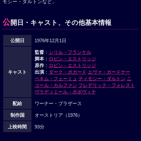
モシー・ダルトンなど。
公
開日・キャスト、その他基本情報
公開日
1976年12月1日
監督
：
シリル・フランケル
脚本
：
ロビン・エストリッジ
原作
：
ロビン・エストリッジ
キャスト
出演
：
ダーク・ボガード
エヴァ・ガードナー
ベキム・フェーミュ
ティモシー・ダルトン
ニ
コール・カルファン
フレデリック・フォレスト
ヴラディミール・ポポヴィチ
配給
ワーナー・ブラザース
制作国
オーストリア（1976）
上映時間
93分