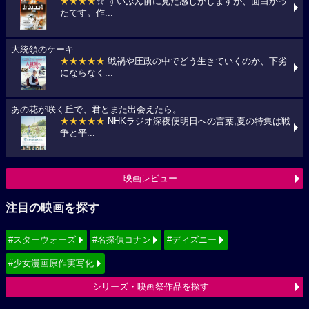
★★★★
☆ ずいぶん前に見た感じがしますが、面白かっ
たです。作...
大統領のケーキ
★★★★★
戦禍や圧政の中でどう生きていくのか、下劣
にならなく...
あの花が咲く丘で、君とまた出会えたら。
★★★★★
NHKラジオ深夜便明日への言葉,夏の特集は戦
争と平...
映画レビュー
注目の映画を探す
#スターウォーズ
#名探偵コナン
#ディズニー
#少女漫画原作実写化
シリーズ・映画祭作品を探す