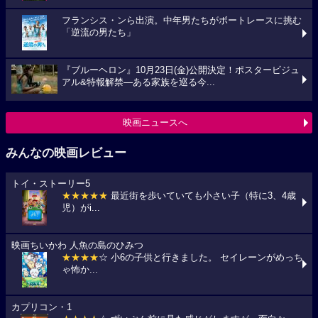
フランシス・ンら出演。中年男たちがボートレースに挑む
「逆流の男たち」
『ブルーヘロン』10月23日(金)公開決定！ポスタービジュ
アル&特報解禁―ある家族を巡る今...
映画ニュースへ
みんなの映画レビュー
トイ・ストーリー5
★★★★★
最近街を歩いていても小さい子（特に3、4歳
児）がi...
映画ちいかわ 人魚の島のひみつ
★★★★
☆ 小6の子供と行きました。 セイレーンがめっち
ゃ怖か...
カプリコン・1