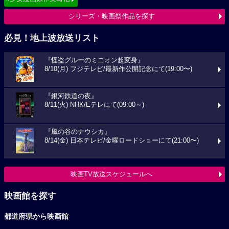
シリーズ・映画祭作品を探す
必見！地上波放送リスト
『怪盗グルーのミニオン超変身』
8/10(月) フジテレビ/最新作公開記念にて(19:00〜)
『銀河鉄道の夜』
8/11(火) NHK/Eテレにて(09:00～)
『風の谷のナウシカ』
8/14(金) 日本テレビ/金曜ロードショーにて(21:00〜)
映画TV放送スケジュールへ
映画館を探す
都道府県から映画館