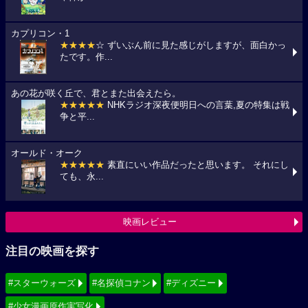
カプリコン・1
★★★★
☆ ずいぶん前に見た感じがしますが、面白かっ
たです。作...
あの花が咲く丘で、君とまた出会えたら。
★★★★★
NHKラジオ深夜便明日への言葉,夏の特集は戦
争と平...
オールド・オーク
★★★★★
素直にいい作品だったと思います。 それにし
ても、永...
映画レビュー
注目の映画を探す
#スターウォーズ
#名探偵コナン
#ディズニー
#少女漫画原作実写化