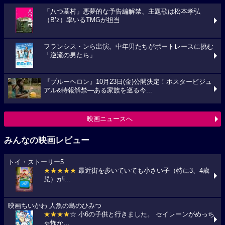
「八つ墓村」悪夢的な予告編解禁、主題歌は松本孝弘
（B’z）率いるTMGが担当
フランシス・ンら出演。中年男たちがボートレースに挑む
「逆流の男たち」
『ブルーヘロン』10月23日(金)公開決定！ポスタービジュ
アル&特報解禁―ある家族を巡る今...
映画ニュースへ
みんなの映画レビュー
トイ・ストーリー5
★★★★★
最近街を歩いていても小さい子（特に3、4歳
児）がi...
映画ちいかわ 人魚の島のひみつ
★★★★
☆ 小6の子供と行きました。 セイレーンがめっち
ゃ怖か...