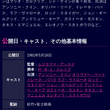
ンはマリオ・ガルブリア、シド・ケインが各々担当。出演は
ターたち。焦ったグラツィアーニは有刺鉄線の柵でベドウィ
アンソニー・クイン、オリバー・リード、イレーネ・パパ
ンを幽閉し彼らの糧食を絶った。劣勢の反乱軍。遂にムクタ
ス、ラフ・ヴァローネ、ロッド・スタイガー、ジョン・ギー
ーは捕えられ、ベンガジで開かれた軍事法廷では彼の死刑が
ルグッド、アンドリュー・キーア、ガストーネ・モスキン、
告げられた。1931年9月16日午前11時。ムクターは、多くの
タキス・エマニュエル、エレオノラ・スタトポウロなど。
ベドウィンの民たちが見守る前で、処刑されていった。しか
し彼の死は、残された人々に、強い意志と勇気を燃え上げさ
せるのだった。
公
開日・キャスト、その他基本情報
公開日
1981年5月16日
監督
：
ムスタファ・アッカド
脚本
：
H・A・L・クレイグ
出演
：
アンソニー・クイン
オリヴァー・リード
キャスト
イレーネ・パパス
ラフ・ヴァローネ
ロッド・
スタイガー
ジョン・ギールグッド
アンドリュ
ー・キーア
ガストーネ・モスキン
タキス・エ
マニュエル
エレオノラ・スタトポウロ
配給
松竹=富士映画