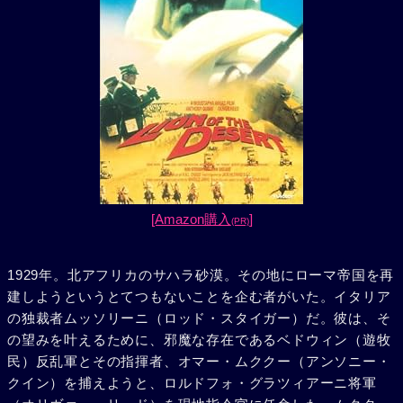
[Amazon購入
]
(PR)
1929年。北アフリカのサハラ砂漠。その地にローマ帝国を再
建しようというとてつもないことを企む者がいた。イタリア
の独裁者ムッソリーニ（ロッド・スタイガー）だ。彼は、そ
の望みを叶えるために、邪魔な存在であるベドウィン（遊牧
民）反乱軍とその指揮者、オマー・ムククー（アンソニー・
クイン）を捕えようと、ロルドフォ・グラツィアーニ将軍