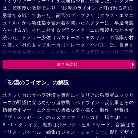
（オリヴァー・リード）を現地指令官に任命した。ムクター
は、信望厚い教師であり、“砂漠のライオン”と呼ばれる程の
勇敢なる戦士であった。副官のプ・マクリ（タキス・エマニ
ュエル）から新任指令官到着を開いたムクターは、早速奇襲
をかけるが、それに対するグラツィアーニの報復もつかさず
続いた。トメリー少佐（ガストーネ・モスキン）の部隊が村
を襲い、村の女マブルーカ（イレーネ・パパス）は、長男を
殺され娘を奪われた。その時、末息子は愛国者のゲリラ部隊
参加を決意した。村が奇襲されたことを知ったムクターは、
続きを読む
急拠村に向かい敵を倒した。人々に迎えられたムクターは、
戦いで未亡人になった女（エレオノラ・スタトポウロ）の息
子アリを養子にした。やがて、グラツィアーニが宣戦を布告
「砂漠のライオン」の解説
し、村の人々の苦しみが再び始まる。収容所に閉じこめられ
北アフリカのサハラ砂漠を舞台にイタリアの独裁者ムッソリ
るベドウィンの民たち。グラツィアーニは、ディオデーチェ
ーニの野望に立ち向かう遊牧民（ベドウィン）反乱軍とその
大佐（ラフ・ヴァローネ）をムククーとの会見に派遣した。
指揮者オマー・ムクターの勇敢な姿を描く。製作・監督は
やがてイタリア軍はクフラを陥落させ、さらにムクターの友
「ザ・メッセージ」のムスタファ・アッカド、脚本はH・
シャリフ（ジョン・ギールグッド）を降伏勧告の使者として
A・L・クレイグ、撮影はジャック・ヒルドヤード、音楽はモ
送るが、ムククーは、彼の申し出をことわる。ワディ・エ
ーリス・ジャール、編集はジョン・シャーリー、製作デザイ
ル・クラの山峡を戦略地点に選びイタリア軍を攻撃するムク