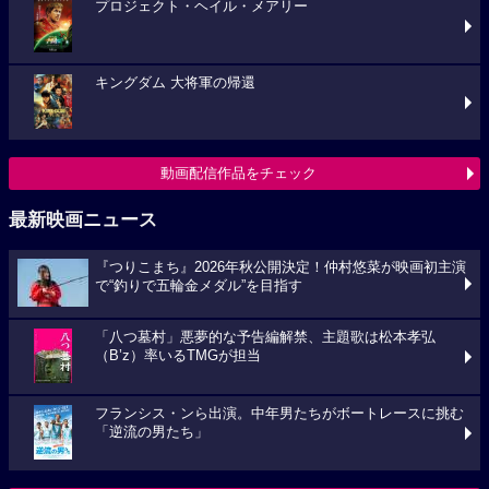
プロジェクト・ヘイル・メアリー
キングダム 大将軍の帰還
動画配信作品をチェック
最新映画ニュース
『つりこまち』2026年秋公開決定！仲村悠菜が映画初主演
で“釣りで五輪金メダル”を目指す
「八つ墓村」悪夢的な予告編解禁、主題歌は松本孝弘
（B’z）率いるTMGが担当
フランシス・ンら出演。中年男たちがボートレースに挑む
「逆流の男たち」