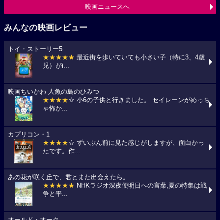
映画ニュースへ
みんなの映画レビュー
トイ・ストーリー5
★★★★★
最近街を歩いていても小さい子（特に3、4歳
児）がi...
映画ちいかわ 人魚の島のひみつ
★★★★
☆ 小6の子供と行きました。 セイレーンがめっち
ゃ怖か...
カプリコン・1
★★★★
☆ ずいぶん前に見た感じがしますが、面白かっ
たです。作...
あの花が咲く丘で、君とまた出会えたら。
★★★★★
NHKラジオ深夜便明日への言葉,夏の特集は戦
争と平...
オールド・オーク