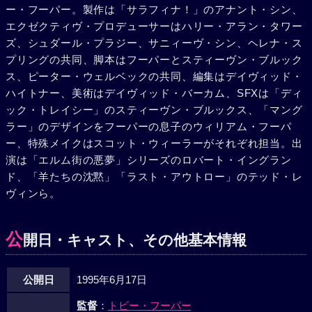
ー・フーパー。製作は「サラフィナ！」のアナント・シン、
日を迎えたシェリーを生贄に捧げようとするがハントンらに
エクゼクティヴ・プロデューサーはハリー・アラン・タワー
阻まれ、代わりに自分がマングルに呑み込まれる。ジャクソ
ズ、シュダール・プラジー、サニィーヴ・シン、ヘレナ・ス
ンはマングルの悪魔払いをはじめるが果たせず、突如として
プリングの共同、脚本はフーパーとスティーヴン・ブルック
床から剥がれ上がり生命を持って動きはじめたマングルに惨
ス、ピーター・ウェルベックの共同、編集はデイヴィッド・
殺され、ハントンとシェリーはからくも逃げのびる。マング
ハイトナー、美術はデイヴィッド・バーカム、SFXは「ディ
ルは外へは出なかった。数週間後。何事もなかったかのよう
ック・トレイシー」のスティーヴン・ブルックス、「マング
にマングルが稼働するブルーリボン・ランドリー。指揮をと
ラー」のデザインをフーパーの息子のウィリアム・フーパ
るのは悪魔と取引したシェリーだった。
ー、特殊メイクはスコット・ウィーラーがそれぞれ担当。出
演は「エルム街の悪夢」シリーズのロバート・イングラン
ド、「羊たちの沈黙」「ラスト・アウトロー」のテッド・レ
ヴィンら。
公
開日・キャスト、その他基本情報
公開日
1995年6月17日
監督
：
トビー・フーパー