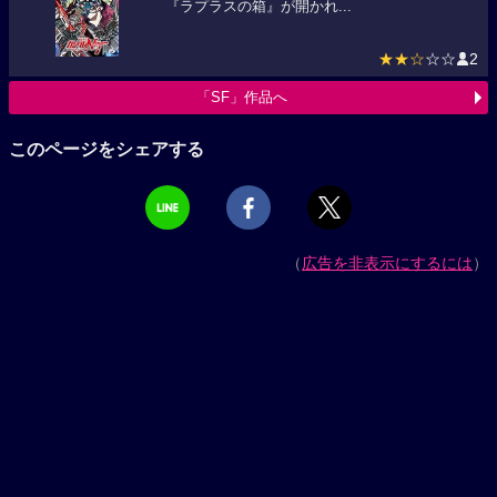
『ラプラスの箱』が開かれ...
★★☆
☆☆
2
「SF」作品へ
このページをシェアする
（
広告を非表示にするには
）