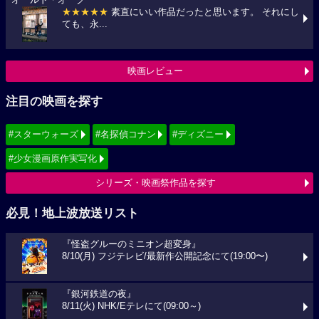
★★★★★
素直にいい作品だったと思います。 それにし
ても、永...
映画レビュー
注目の映画を探す
#スターウォーズ
#名探偵コナン
#ディズニー
#少女漫画原作実写化
シリーズ・映画祭作品を探す
必見！地上波放送リスト
『怪盗グルーのミニオン超変身』
8/10(月) フジテレビ/最新作公開記念にて(19:00〜)
『銀河鉄道の夜』
8/11(火) NHK/Eテレにて(09:00～)