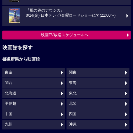
『風の谷のナウシカ』
8/14(金) 日本テレビ/金曜ロードショーにて(21:00〜)
映画TV放送スケジュールへ
映画館を探す
都道府県から映画館
東京
関東
関西
東海
北海道
東北
甲信越
北陸
中国
四国
九州
沖縄