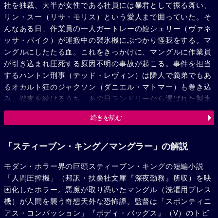
社を独裁、大半が女性である社員には暴君として振る舞い、
リン・スー（リサ・モリス）という愛人まで囲っていた。そ
んなある日、作業員の一人ガートレーの姪シェリー（ヴァネ
ッサ・パイク）が運搬中の製氷機にぶつかり怪我をする。マ
ングルにしたたる血。これをきっかけに、マングルに作業員
が引き込まれ圧死する原因不明の事故が起こる。事件を担当
するハントン刑事（テッド・レヴィン）は隣人で義弟でもあ
るオカルト狂のジャクソン（ダニエル・マトマー）も巻き込
み、捜査を続けるうち、あの日ランドリーから運ばれた製氷
機が子供を窒息死させたことを知る。怪現象に混乱し、製氷
続きを読む
機に斧をふるったハントンは来合わせた老カメラマンととも
に、それから怪光が発するのを目撃する。死期間近だった老
カメラマンはハントンに驚くべき事実を遺言に残して死ぬ。
「スティーブン・キング／マングラー」の解説
町の近隣の多くの処女たちが16歳の誕生日に失踪しており、
モダン・ホラー界の巨頭スティーブン・キングの短編小説
その中には件のガートレー社長の実の娘もいたのだ。事件の
「人間圧搾機」（邦訳・扶桑社文庫『深夜勤務』所収）を映
謎を解くためハントンはジャクソンとガートレーの下へ押し
画化したホラー。悪魔が取り憑いたマングル（洗濯用プレス
かける。何とガートレーは事業の成功のため、悪魔と取引、
機）が人間を襲う奇想天外な恐怖譚。監督は「スポンティニ
おのれの足ばかりか実の娘まで生贄にささげ、悪魔の魂を持
アス・コンバッション」『ボディ・バッグス』（V）のトビ
つマングルを造り上げたのだった。ガートレーは16歳の誕生