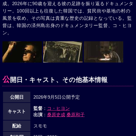
成。2026年に90歳を迎える彼の足跡を振り返るドキュメンタ
原史成の目を通じて韓国近現代史の現場に戻る記憶の旅であ
リー。100回以上も往復した韓国では、貧民街や基地の村の
り、現在進行形の記録史でもある。
風景を収め、その写真は貴重な歴史の記録となっている。監
督は、韓国の済州島出身のドキュメンタリー監督、コ・ヒヨ
ン。
公
開日・キャスト、その他基本情報
公開日
2026年9月5日公開予定
監督
：
コ・ヒヨン
キャスト
出演
：
桑原史成
桑原和子
配給
スモモ