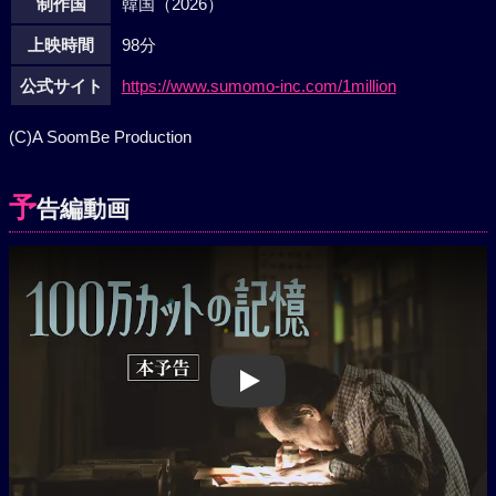
制作国
韓国（2026）
上映時間
98分
公式サイト
https://www.sumomo-inc.com/1million
(C)A SoomBe Production
予
告編動画
Play