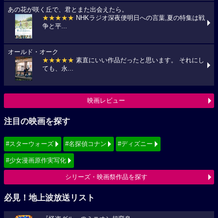
あの花が咲く丘で、君とまた出会えたら。
★★★★★
NHKラジオ深夜便明日への言葉,夏の特集は戦
争と平...
オールド・オーク
★★★★★
素直にいい作品だったと思います。 それにし
ても、永...
映画レビュー
注目の映画を探す
#スターウォーズ
#名探偵コナン
#ディズニー
#少女漫画原作実写化
シリーズ・映画祭作品を探す
必見！地上波放送リスト