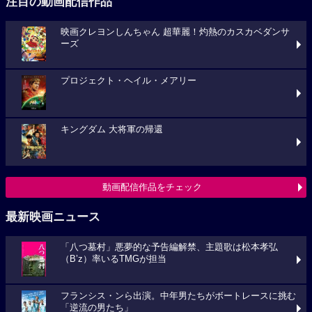
注目の動画配信作品
映画クレヨンしんちゃん 超華麗！灼熱のカスカベダンサ
ーズ
プロジェクト・ヘイル・メアリー
キングダム 大将軍の帰還
動画配信作品をチェック
最新映画ニュース
「八つ墓村」悪夢的な予告編解禁、主題歌は松本孝弘
（B’z）率いるTMGが担当
フランシス・ンら出演。中年男たちがボートレースに挑む
「逆流の男たち」