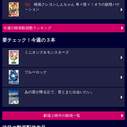
3位
映画クレヨンしんちゃん 奇々怪々！オラの妖怪バケ
～ション
今週の映画動員数ランキング
要チェック！今週の３本
ミニオンズ＆モンスターズ
ブルーロック
あの星が降る丘で、君とまた出会いたい。
劇場上映中の映画一覧