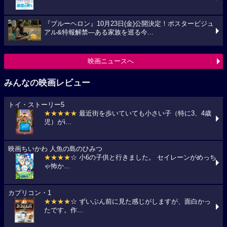
『ブルーヘロン』10月23日(金)公開決定！ポスタービジュ
アル&特報解禁―ある家族を巡る今...
映画ニュースへ
みんなの映画レビュー
トイ・ストーリー5
★★★★★
最近街を歩いていても小さい子（特に3、4歳
児）がi...
映画ちいかわ 人魚の島のひみつ
★★★★
☆ 小6の子供と行きました。 セイレーンがめっち
ゃ怖か...
カプリコン・1
★★★★
☆ ずいぶん前に見た感じがしますが、面白かっ
たです。作...