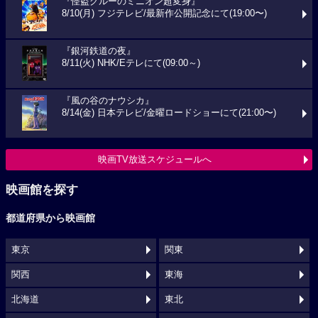
『怪盗グルーのミニオン超変身』
8/10(月) フジテレビ/最新作公開記念にて(19:00〜)
『銀河鉄道の夜』
8/11(火) NHK/Eテレにて(09:00～)
『風の谷のナウシカ』
8/14(金) 日本テレビ/金曜ロードショーにて(21:00〜)
映画TV放送スケジュールへ
映画館を探す
都道府県から映画館
東京
関東
関西
東海
北海道
東北