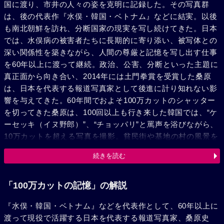
国に渡り、市井の人々の姿を克明に記録した。その写真群
は、後の代表作『水俣・韓国・ベトナム』などに結実。以後
も南北朝鮮を訪れ、分断国家の現実を写し続けてきた。日本
では、水俣病の被害者たちに長期的に寄り添い、被写体との
深い関係性を築きながら、人間の尊厳と記憶を写し出す仕事
を60年以上に渡って継続。政治、公害、分断といった主題に
真正面から向き合い、2014年には土門拳賞を受賞した桑原
は、日本を代表する報道写真家として後進に計り知れない影
響を与えてきた。60年間でおよそ100万カットのシャッター
を切ってきた桑原は、100回以上も行き来した韓国では、“ケ
ーセッキ（イヌ野郎）”、“チョッパリ”と罵声を浴びながら、
10万カットを超える写真を撮影。貧民街や基地の村の風景を
収めた彼の写真には、血と汗と涙で染まった韓国の生々しい
続きを読む
近現代史の現場がありのまま映し出され、歴史が風化しても
なお、私たちに過去の真実を伝える。その一方で北朝鮮で
は、故郷の親戚を訪問する日本人たちが涙を流しながら別れ
「100万カットの記憶」の解説
る場面を撮影したところ、永遠にビザを受けることができな
『水俣・韓国・ベトナム』などを代表作として、60年以上に
くなった。2026年に90歳を迎える桑原は、耳は遠くなり、健
渡って現役で活躍する日本を代表する報道写真家、桑原史
康状態も良くないが、それでも韓国訪問を敢行。これは、桑