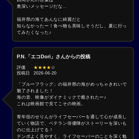
奥深いメッセージだな…
福井県の海てあんなに綺麗だと
知らなかったー！食べ物も美味しそうだし、夏に行っ
てみたくなった♪
P.N.「エコDori」さんからの投稿
評価
★★★★
☆
投稿日
2026-06-20
「ブルーフラッグ」の福井県の海がめっちゃきれいで
魅了されました！
海の音、映像がダイナミックで癒されたー♪
これは映画館で見てこその映画。
青年役のせりんがライフセーバーを通して心が成長し
ていく物語で、ベテラン俳優陣がストーリーを深いも
のに仕上げてる！
テンポよく見やすく、ライフセーバーのことを深く勉