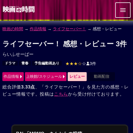
映画の時間
→
作品情報
→
ライフセーバー！
→ 感想・レビュー
ライフセーバー！ 感想・レビュー 3件
らいふせーばー
ドラマ
青春
予告編動画あり
★★★☆
☆
3件
作品情報
上映館/スケジュール
レビュー
動画配信
総合評価
3.33点
、「ライフセーバー！」を見た方の感想・レ
ビュー情報です。投稿は
こちら
から受け付けております。