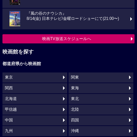
『風の谷のナウシカ』
8/14(金) 日本テレビ/金曜ロードショーにて(21:00〜)
映画TV放送スケジュールへ
映画館を探す
都道府県から映画館
東京
関東
関西
東海
北海道
東北
甲信越
北陸
中国
四国
九州
沖縄