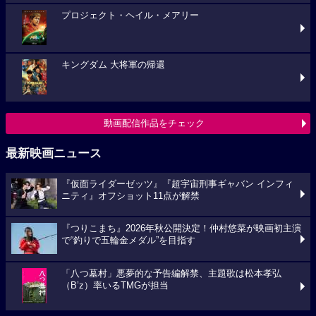
プロジェクト・ヘイル・メアリー
キングダム 大将軍の帰還
動画配信作品をチェック
最新映画ニュース
『仮面ライダーゼッツ』『超宇宙刑事ギャバン インフィ
ニティ』オフショット11点が解禁
『つりこまち』2026年秋公開決定！仲村悠菜が映画初主演
で“釣りで五輪金メダル”を目指す
「八つ墓村」悪夢的な予告編解禁、主題歌は松本孝弘
（B’z）率いるTMGが担当