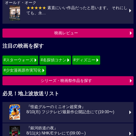
オールド・オーク
★★★★★
素直にいい作品だったと思います。 それにし
ても、永...
映画レビュー
注目の映画を探す
#スターウォーズ
#名探偵コナン
#ディズニー
#少女漫画原作実写化
シリーズ・映画祭作品を探す
必見！地上波放送リスト
『怪盗グルーのミニオン超変身』
8/10(月) フジテレビ/最新作公開記念にて(19:00〜)
『銀河鉄道の夜』
8/11(火) NHK/Eテレにて(09:00～)