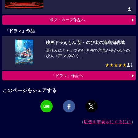
-
ボブ・ホープ作品へ
「ドラマ」作品
映画ドラえもん 新・のび太の海底鬼岩城
夏休みにキャンプの行き先で意見が分かれたの
び太（声:大原めぐ...
★★★★★
1
「ドラマ」作品へ
このページをシェアする
（
広告を非表示にするには
）