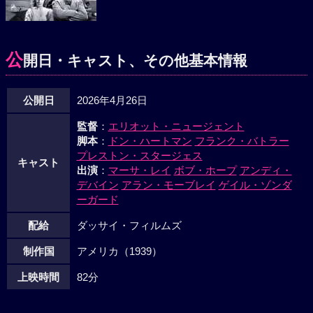
公
開日・キャスト、その他基本情報
公開日
2026年4月26日
監督
：
エリオット・ニュージェント
脚本
：
ドン・ハートマン
フランク・バトラー
プレストン・スタージェス
キャスト
出演
：
マーサ・レイ
ボブ・ホープ
アンディ・
デバイン
アラン・モーブレイ
ゲイル・ゾンダ
ーガード
配給
ダッサイ・フィルムズ
制作国
アメリカ（1939）
上映時間
82分