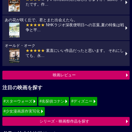
たです。作...
あの花が咲く丘で、君とまた出会えたら。
★★★★★
NHKラジオ深夜便明日への言葉,夏の特集は戦
争と平...
オールド・オーク
★★★★★
素直にいい作品だったと思います。 それにし
ても、永...
映画レビュー
注目の映画を探す
#スターウォーズ
#名探偵コナン
#ディズニー
#少女漫画原作実写化
シリーズ・映画祭作品を探す