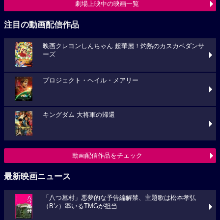
劇場上映中の映画一覧
注目の動画配信作品
映画クレヨンしんちゃん 超華麗！灼熱のカスカベダンサ
ーズ
プロジェクト・ヘイル・メアリー
キングダム 大将軍の帰還
動画配信作品をチェック
最新映画ニュース
「八つ墓村」悪夢的な予告編解禁、主題歌は松本孝弘
（B’z）率いるTMGが担当