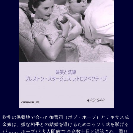
欧州の保養地で会った御曹司（ボブ・ホープ）とテキサス成
金娘は、嫌な相手との結婚を避けるためコッソリ式を挙げる
が……。ホープが“犬人間病”で余命数十日と誤診され、周り