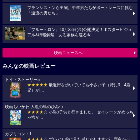
フランシス・ンら出演。中年男たちがボートレースに挑む
「逆流の男たち」
『ブルーヘロン』10月23日(金)公開決定！ポスタービジュ
アル&特報解禁―ある家族を巡る今...
映画ニュースへ
みんなの映画レビュー
トイ・ストーリー5
★★★★★
最近街を歩いていても小さい子（特に3、4歳
児）がi...
映画ちいかわ 人魚の島のひみつ
★★★★
☆ 小6の子供と行きました。 セイレーンがめっち
ゃ怖か...
カプリコン・1
★★★★
☆ ずいぶん前に見た感じがしますが、面白かっ