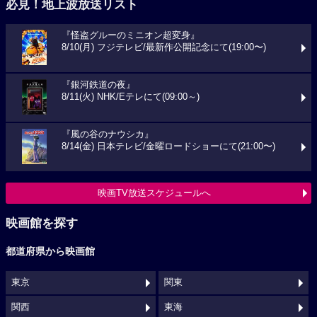
必見！地上波放送リスト
『怪盗グルーのミニオン超変身』
8/10(月) フジテレビ/最新作公開記念にて(19:00〜)
『銀河鉄道の夜』
8/11(火) NHK/Eテレにて(09:00～)
『風の谷のナウシカ』
8/14(金) 日本テレビ/金曜ロードショーにて(21:00〜)
映画TV放送スケジュールへ
映画館を探す
都道府県から映画館
東京
関東
関西
東海