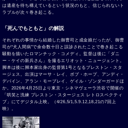
は遺産を待ち構えているという状況のもと、信じられないト
ラブルが次々巻き起こる。
「死んでもともと」の解説
それぞれの事情から結婚した御曹司と成金娘だったが、御曹
司が“犬人間病”で余命数十日と誤診されたことで巻き起こる
騒動を描いたロマンチック・コメディ。監督は後に「ダニ
ー・ケイの新兵さん」を撮るエリオット・ニュージェント。
脚本は後に脚本家出身の監督第1号となるプレストン・スタ
ージェス。出演はマーサ・レイ、ボブ・ホープ、アンディ・
デバイン、アラン・モーブレイ、ゲイル・ゾンダーガードほ
か。2026年4月25日より東京・シネマヴェーラ渋谷で開催の
「哄笑と洗練 プレストン・スタージェス レトロスペクティ
ブ」にてデジタル上映。（4/26,5/1,5.9.12,18,21の7回上
映）。