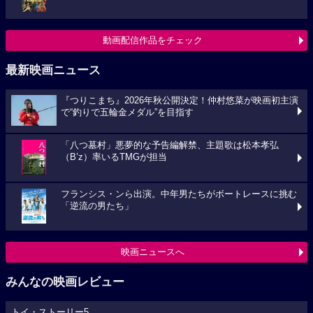
動画配信作品をチェック
最新映画ニュース
『つりこまち』2026年秋公開決定！仲村悠菜が映画初主演
で“釣りで五輪金メダル”を目指す
「八つ墓村」悪夢的な予告編解禁、主題歌は松本孝弘
（B’z）率いるTMGが担当
フランシス・ンら出演。中年男たちがボートレースに挑む
「逆流の男たち」
映画ニュースへ
みんなの映画レビュー
トイ・ストーリー5