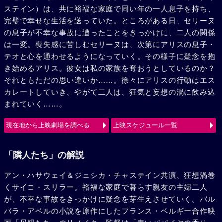
ステイン）は、共に裕福な家庭で同い年の一人息子を持ち、
完璧で幸せな生活を送っていた。ところがある日、セリーヌ
の息子が不幸な事故に遭ったことをきっかけに、二人の関係
は一変。喪失感に苦しむセリーヌは、次第にアリスの息子・
テオと心を通わせるようになっていく。その様子に疑念を抱
き始めるアリス。彼女は私の家族を奪おうとしているのか？
それともただの思い違いか……。徐々にアリスの行動はエス
カレートしていき、やがて二人は、狂気と妄想の渦に飲み込
まれていく……。
現在地から上映劇場を調べる
上映スケジュール一覧
「隣人たち」の解説
アン・ハサウェイ＆ジェシカ・チャステイン共演、狂想渦巻
くサイコ・スリラー。裕福な家庭で暮らす親友の主婦二人
が、不幸な事故をきっかけに疑念を芽生えさせていく。バル
バラ・アベルの小説を原作にしたフランス・ベルギー合作映