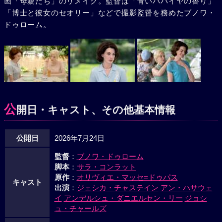
画「母親たち」のリメイク。監督は「青いパパイヤの香り」
「博士と彼女のセオリー」などで撮影監督を務めたブノワ・
ドゥローム。
公
開日・キャスト、その他基本情報
公開日
2026年7月24日
監督
：
ブノワ・ドゥローム
脚本
：
サラ・コンラット
原作
：
オリヴィエ・マッセ=ドゥパス
キャスト
出演
：
ジェシカ・チャステイン
アン・ハサウェ
イ
アンデルシュ・ダニエルセン・リー
ジョシ
ュ・チャールズ