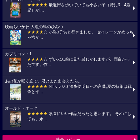
★★★★★
最近街を歩いていても小さい子（特に3、4歳
児）がi...
映画ちいかわ 人魚の島のひみつ
★★★★
☆ 小6の子供と行きました。 セイレーンがめっち
ゃ怖か...
カプリコン・1
★★★★
☆ ずいぶん前に見た感じがしますが、面白かっ
たです。作...
あの花が咲く丘で、君とまた出会えたら。
★★★★★
NHKラジオ深夜便明日への言葉,夏の特集は戦
争と平...
オールド・オーク
★★★★★
素直にいい作品だったと思います。 それにし
ても、永...
映画レビュー