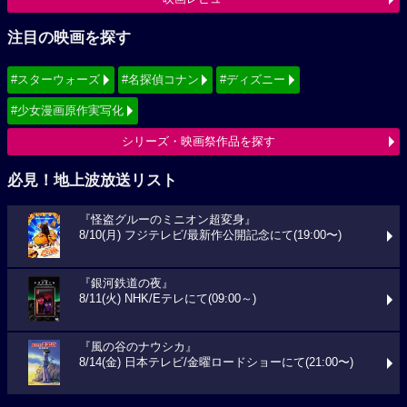
注目の映画を探す
#スターウォーズ
#名探偵コナン
#ディズニー
#少女漫画原作実写化
シリーズ・映画祭作品を探す
必見！地上波放送リスト
『怪盗グルーのミニオン超変身』
8/10(月) フジテレビ/最新作公開記念にて(19:00〜)
『銀河鉄道の夜』
8/11(火) NHK/Eテレにて(09:00～)
『風の谷のナウシカ』
8/14(金) 日本テレビ/金曜ロードショーにて(21:00〜)