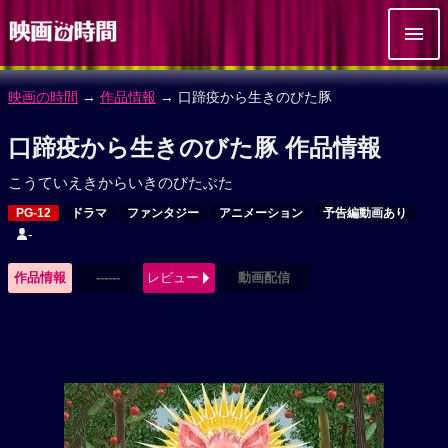
映画の時間
→
作品情報
→ 口蹄疫から生きのびた豚
口蹄疫から生きのびた豚 作品情報
こうていえきからいきのびたぶた
PG-12
ドラマ
ファンタジー
アニメーション
予告編動画あり
-
作品情報
------
レビュー
動画配信