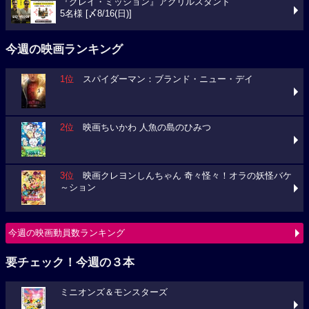
『グレイ・ミッション』アクリルスタンド
5名様 [〆8/16(日)]
今週の映画ランキング
1位
スパイダーマン：ブランド・ニュー・デイ
2位
映画ちいかわ 人魚の島のひみつ
3位
映画クレヨンしんちゃん 奇々怪々！オラの妖怪バケ
～ション
今週の映画動員数ランキング
要チェック！今週の３本
ミニオンズ＆モンスターズ