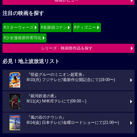
映画レビュー
注目の映画を探す
#スターウォーズ
#名探偵コナン
#ディズニー
#少女漫画原作実写化
シリーズ・映画祭作品を探す
必見！地上波放送リスト
『怪盗グルーのミニオン超変身』
8/10(月) フジテレビ/最新作公開記念にて(19:00〜)
『銀河鉄道の夜』
8/11(火) NHK/Eテレにて(09:00～)
『風の谷のナウシカ』
8/14(金) 日本テレビ/金曜ロードショーにて(21:00〜)