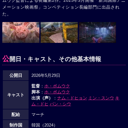
ムウク監督による長編第2作。2025年3月開催「新潟国際アニ
メーション映画祭」コンペティション長編部門に出品され
た。
公
開日・キャスト、その他基本情報
公開日
2026年5月29日
監督
：
ホ・ボムウク
脚本
：
ホ・ボムウク
キャスト
出演（声）
：
ナム・ドヒョン
ミン・スンウ
キ
ム・ドヒ
パン・シウ
配給
マーチ
制作国
韓国（2024）