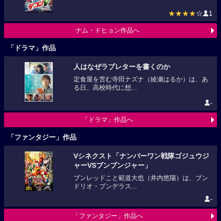
★★★★
☆
1
ナム・ドヒョン作品へ
「ドラマ」作品
人はなぜラブレターを書くのか
定食屋を営む寺田ナズナ（綾瀬はるか）は、あ
る日、高校時代に想...
-
「ドラマ」作品へ
「ファンタジー」作品
Vシネクスト「ナンバーワン戦隊ゴジュウジ
ャーVSブンブンジャー」
ブンレッドこと範道大也（井内悠陽）は、ブン
ドリオ・ブンデラス...
-
「ファンタジー」作品へ