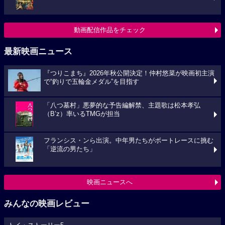
動画配信作品をチェック
最新映画ニュース
『つりこまち』2026年秋公開決定！仲村悠菜が映画初主演
で“釣りで五輪金メダル”を目指す
「八つ墓村」悪夢的な予告編解禁、主題歌は松本孝弘
（B’z）率いるTMGが担当
フランシス・ンら出演。中年男たちがボートレースに挑む
「逆流の男たち」
映画ニュースへ
みんなの映画レビュー