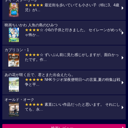
トイ・ストーリー5
★★★★★
最近街を歩いていても小さい子（特に3、4歳
児）がi...
映画ちいかわ 人魚の島のひみつ
★★★★
☆ 小6の子供と行きました。 セイレーンがめっち
ゃ怖か...
カプリコン・1
★★★★
☆ ずいぶん前に見た感じがしますが、面白かっ
たです。作...
あの花が咲く丘で、君とまた出会えたら。
★★★★★
NHKラジオ深夜便明日への言葉,夏の特集は戦
争と平...
オールド・オーク
★★★★★
素直にいい作品だったと思います。 それにし
ても、永...