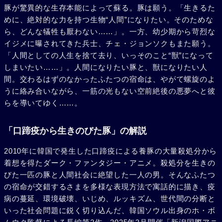
豚が驚異的な生存本能によって蘇る。豚は願う。「生きるた
めに、絶対的な力を持つ生物“人間”になりたい。そのためな
ら、どんな犠牲も厭わない……」。一方、幼少期から苛烈な
イジメに曝されてきた兵士、チェ・ジョンソクもまた願う。
「人間としての人生を捨て去り、いっそのこと“獣”になって
しまいたい……」。人間になりたい豚と、獣になりたい人
間。交わるはずのなかったふたつの宿命は、やがて螺旋のよ
うに絡み合いながら、一筋の光もない空前絶後の悪夢へと彼
らを導いてゆく……。
「口蹄疫から生きのびた豚」の解説
2010年に韓国で発生した口蹄疫による養豚の大量殺処分から
着想を得たダーク・ファンタジー・アニメ。殺処分を生きの
びた一匹の豚と人間社会に絶望した一人の男。そんなふたつ
の宿命が交錯するさまを多様な表現方法で寓話的に描き、疫
病の蔓延、環境破壊、いじめ、ルッキズム、世代間の分断と
いった社会問題に鋭く切り込んだ、韓国ソウル出身のホ・ボ