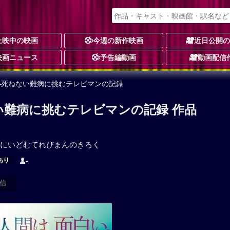
上映中の映画
今週の新作映画
近日公開
映画ニュース
予告編動画
動画配信
―死ねない難病に挑むテレビマンの記録
い難病に挑むテレビマンの記録 作品
にいどむてれびまんのきろく
あり
-
信