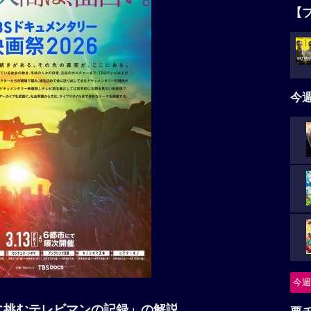
【
今
今週
に挑むテレビマンの記録」の解説