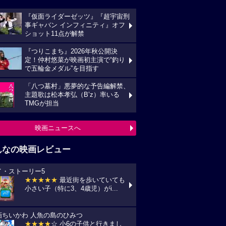
『仮面ライダーゼッツ』『超宇宙刑
事ギャバン インフィニティ』オフ
ショット11点が解禁
『つりこまち』2026年秋公開決
定！仲村悠菜が映画初主演で“釣り
で五輪金メダル”を目指す
「八つ墓村」悪夢的な予告編解禁、
主題歌は松本孝弘（B’z）率いる
TMGが担当
映画ニュースへ
んなの映画レビュー
イ・ストーリー5
★★★★★
最近街を歩いていても
小さい子（特に3、4歳児）がi...
画ちいかわ 人魚の島のひみつ
★★★★
☆ 小6の子供と行きまし