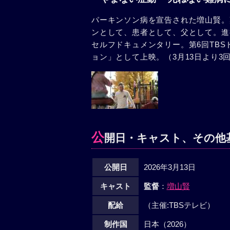
パーキンソン病を宣告された増山賢。
ンとして、患者として、父として。進
セルフドキュメンタリー。第6回TBS
ョン」として上映。（3月13日より3
公
開日・キャスト、その他
公開日
2026年3月13日
キャスト
監督
：
増山賢
配給
（主催:TBSテレビ）
制作国
日本（2026）