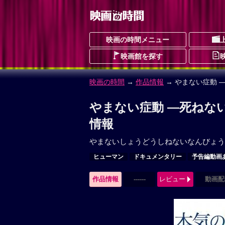
映画の時間メニュー
映画館を探す
映画の時間
→
作品情報
→ やまない症動 
やまない症動 ―死ねな
情報
やまないしょうどうしねないなんびょう
ヒューマン
ドキュメンタリー
予告編動画
作品情報
------
レビュー
動画配