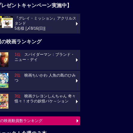
プレゼントキャンペーン実施中】
『グレイ・ミッション』アクリルス
タンド
5名様 [〆8/16(日)]
週の映画ランキング
1位
スパイダーマン：ブランド・
ニュー・デイ
2位
映画ちいかわ 人魚の島のひみ
つ
3位
映画クレヨンしんちゃん 奇々
怪々！オラの妖怪バケ～ション
の映画動員数ランキング