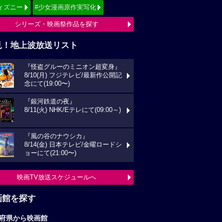
ィズニー
#少女漫画原作実写化
シリーズ・映画祭作品を探す
見！地上波放送リスト
『怪盗グルーのミニオン超変身』
8/10(月) フジテレビ/最新作公開記
念にて(19:00〜)
『銀河鉄道の夜』
8/11(火) NHK/Eテレにて(09:00～)
『風の谷のナウシカ』
8/14(金) 日本テレビ/金曜ロードシ
ョーにて(21:00〜)
映画TV放送スケジュールへ
画館を探す
府県から映画館