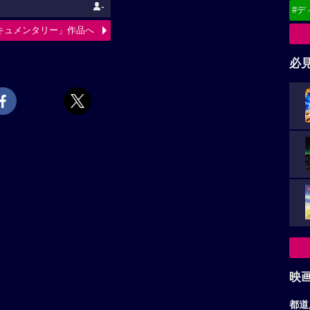
-
#デ
キュメンタリー」作品へ
必
映
都道