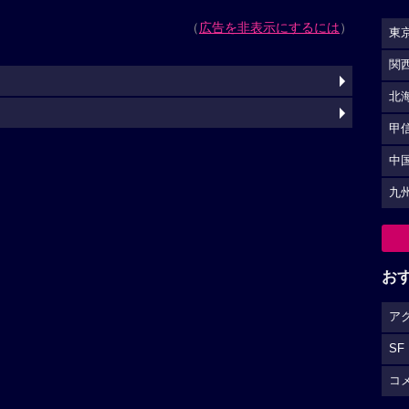
（
広告を非表示にするには
）
東
関
北
甲
中
九
お
ア
SF
コ