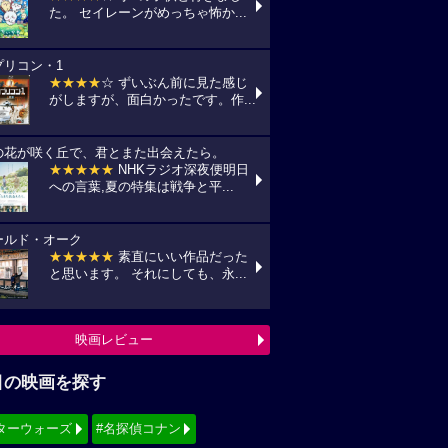
た。 セイレーンがめっちゃ怖か...
プリコン・1
★★★★
☆ ずいぶん前に見た感じ
がしますが、面白かったです。作...
の花が咲く丘で、君とまた出会えたら。
★★★★★
NHKラジオ深夜便明日
への言葉,夏の特集は戦争と平...
ールド・オーク
★★★★★
素直にいい作品だった
と思います。 それにしても、永...
映画レビュー
目の映画を探す
ターウォーズ
#名探偵コナン