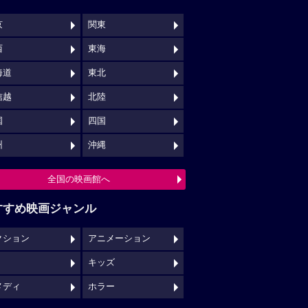
京
関東
西
東海
海道
東北
信越
北陸
国
四国
州
沖縄
全国の映画館へ
すすめ映画ジャンル
クション
アニメーション
キッズ
メディ
ホラー