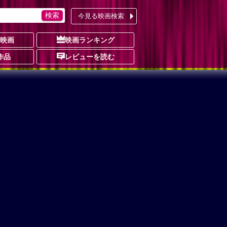
今見る映画検索
の映画
映画ランキング
作品
レビューを読む