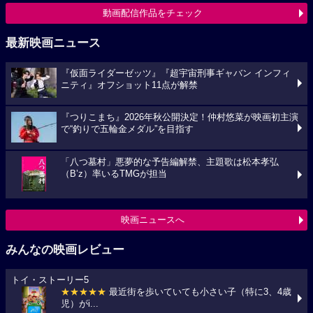
動画配信作品をチェック
最新映画ニュース
『仮面ライダーゼッツ』『超宇宙刑事ギャバン インフィ
ニティ』オフショット11点が解禁
『つりこまち』2026年秋公開決定！仲村悠菜が映画初主演
で“釣りで五輪金メダル”を目指す
「八つ墓村」悪夢的な予告編解禁、主題歌は松本孝弘
（B’z）率いるTMGが担当
映画ニュースへ
みんなの映画レビュー
トイ・ストーリー5
★★★★★
最近街を歩いていても小さい子（特に3、4歳
児）がi...