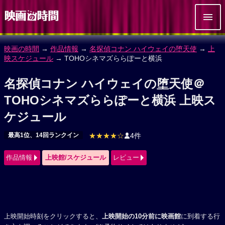
映画の時間
→
作品情報
→
名探偵コナン ハイウェイの堕天使
→
上
映スケジュール
→ TOHOシネマズららぽーと横浜
名探偵コナン ハイウェイの堕天使＠
TOHOシネマズららぽーと横浜 上映ス
ケジュール
最高1位、14回ランクイン
★★★★☆
4件
作品情報
上映館/スケジュール
レビュー
上映開始時刻をクリックすると、
上映開始の10分前に映画館
に到着する行