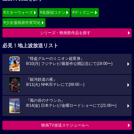
#スターウォーズ
#名探偵コナン
#ディズニー
#少女漫画原作実写化
シリーズ・映画祭作品を探す
必見！地上波放送リスト
『怪盗グルーのミニオン超変身』
8/10(月) フジテレビ/最新作公開記念にて(19:00〜)
『銀河鉄道の夜』
8/11(火) NHK/Eテレにて(09:00～)
『風の谷のナウシカ』
8/14(金) 日本テレビ/金曜ロードショーにて(21:00〜)
映画TV放送スケジュールへ