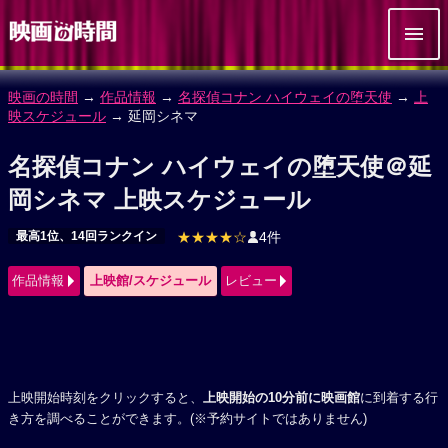
映画の時間
→
作品情報
→
名探偵コナン ハイウェイの堕天使
→
上
映スケジュール
→ 延岡シネマ
名探偵コナン ハイウェイの堕天使＠延
岡シネマ 上映スケジュール
最高1位、14回ランクイン
★★★★☆
4件
作品情報
上映館/スケジュール
レビュー
上映開始時刻をクリックすると、
上映開始の10分前に映画館
に到着する行
き方を調べることができます。(※予約サイトではありません)