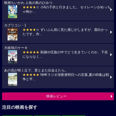
映画ちいかわ 人魚の島のひみつ
★★★★
☆ 小6の子供と行きました。 セイレーンがめっち
ゃ怖か...
カプリコン・1
★★★★
☆ ずいぶん前に見た感じがしますが、面白かっ
たです。作...
大統領のケーキ
★★★★★
戦禍や圧政の中でどう生きていくのか、下劣
にならなく...
あの花が咲く丘で、君とまた出会えたら。
★★★★★
NHKラジオ深夜便明日への言葉,夏の特集は戦
争と平...
映画レビュー
注目の映画を探す