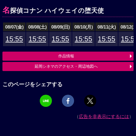
名
探偵コナン ハイウェイの堕天使
08/07(金)
08/08(土)
08/09(日)
08/10(月)
08/11(火)
08/12(
15:55
15:55
15:55
15:55
15:55
15:5
作品情報
延岡シネマのアクセス・周辺地図へ
このページをシェアする
（
広告を非表示にするには
）