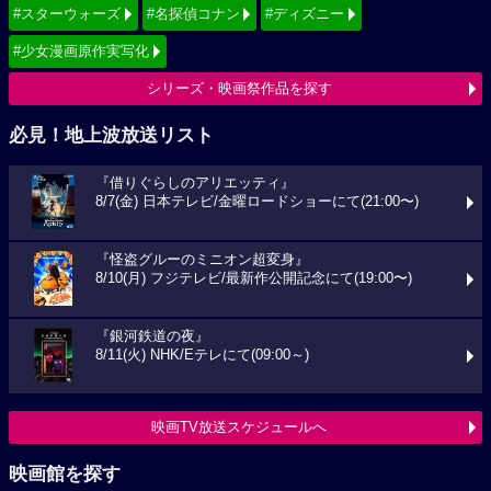
#スターウォーズ
#名探偵コナン
#ディズニー
#少女漫画原作実写化
シリーズ・映画祭作品を探す
必見！地上波放送リスト
『借りぐらしのアリエッティ』
8/7(金) 日本テレビ/金曜ロードショーにて(21:00〜)
『怪盗グルーのミニオン超変身』
8/10(月) フジテレビ/最新作公開記念にて(19:00〜)
『銀河鉄道の夜』
8/11(火) NHK/Eテレにて(09:00～)
映画TV放送スケジュールへ
映画館を探す