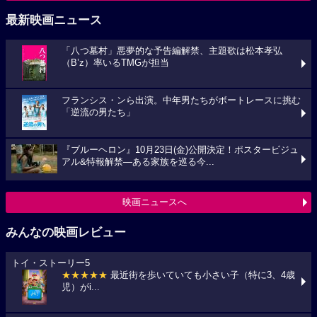
最新映画ニュース
「八つ墓村」悪夢的な予告編解禁、主題歌は松本孝弘
（B’z）率いるTMGが担当
フランシス・ンら出演。中年男たちがボートレースに挑む
「逆流の男たち」
『ブルーヘロン』10月23日(金)公開決定！ポスタービジュ
アル&特報解禁―ある家族を巡る今...
映画ニュースへ
みんなの映画レビュー
トイ・ストーリー5
★★★★★
最近街を歩いていても小さい子（特に3、4歳
児）がi...