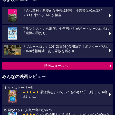
「八つ墓村」悪夢的な予告編解禁、主題歌は松本孝弘
（B’z）率いるTMGが担当
フランシス・ンら出演。中年男たちがボートレースに挑む
「逆流の男たち」
『ブルーヘロン』10月23日(金)公開決定！ポスタービジュ
アル&特報解禁―ある家族を巡る今...
映画ニュースへ
みんなの映画レビュー
トイ・ストーリー5
★★★★★
最近街を歩いていても小さい子（特に3、4歳
児）がi...
映画ちいかわ 人魚の島のひみつ
★★★★
☆ 小6の子供と行きました。 セイレーンがめっち