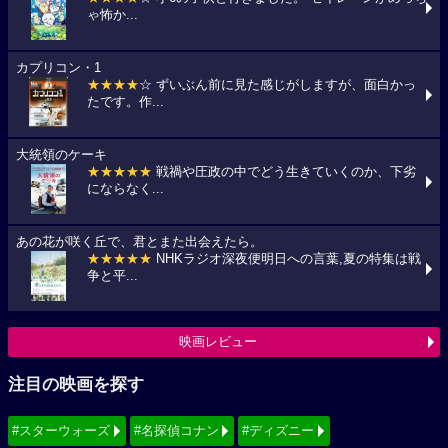
ゃ怖か...
カプリコン・1
★★★★
☆ ずいぶん前に見た感じがしますが、面白かっ
たです。作...
大統領のケーキ
★★★★★
戦禍や圧政の中でどう生きていくのか、下劣
にならなく...
あの花が咲く丘で、君とまた出会えたら。
★★★★★
NHKラジオ深夜便明日への言葉,夏の特集は戦
争と平...
映画レビュー
注目の映画を探す
#スターウォーズ
#名探偵コナン
#ディズニー