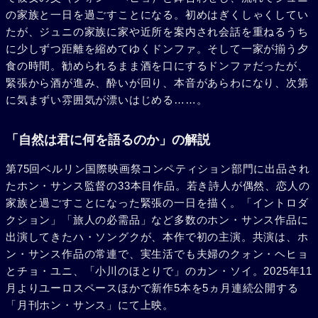
の家族と一日を過ごすことになる。初めはぎくしゃくしてい
たが、ジュニの家族に家や近所を案内され会話を重ねるうち
に少しずつ距離を縮めてゆくドンファ。そして一家が揃う夕
食の時間。勧められるまま酒を口にするドンファだったが、
緊張から酒が進み、酔いが回り、本音があらわになり、次第
に気まずい雰囲気が漂いはじめる……。
「自然は君に何を語るのか」の解説
第75回ベルリン国際映画祭コンペティション部門に出品され
たホン・サンス監督の33本目作品。若き詩人が偶然、恋人の
家族と過ごすことになった緊張の一日を描く。「イントロダ
クション」「旅人の必需品」など多数のホン・サンス作品に
出演してきたハ・ソングクが、本作で初の主演。共演は、ホ
ン・サンス作品の常連で、実生活でも夫婦のクォン・ヘヒョ
とチョ・ユニ、「小川のほとりで」のカン・ソイ。2025年11
月よりユーロスペースほかで新作5本を5ヵ月連続公開する
「月刊ホン・サンス」にて上映。