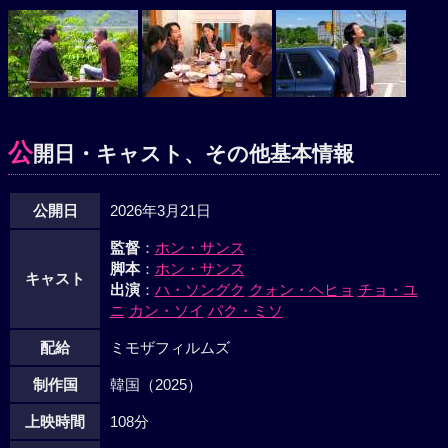
公
開日・キャスト、その他基本情報
公開日
2026年3月21日
監督
：
ホン・サンス
脚本
：
ホン・サンス
キャスト
出演
：
ハ・ソングク
クォン・ヘヒョ
チョ・ユ
ニ
カン・ソイ
パク・ミソ
配給
ミモザフィルムズ
制作国
韓国（2025）
上映時間
108分