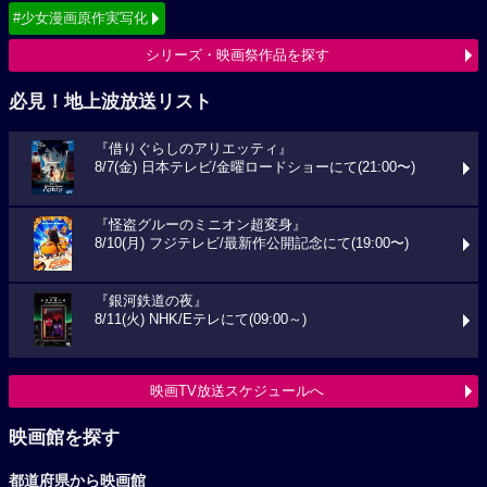
#少女漫画原作実写化
シリーズ・映画祭作品を探す
必見！地上波放送リスト
『借りぐらしのアリエッティ』
8/7(金) 日本テレビ/金曜ロードショーにて(21:00〜)
『怪盗グルーのミニオン超変身』
8/10(月) フジテレビ/最新作公開記念にて(19:00〜)
『銀河鉄道の夜』
8/11(火) NHK/Eテレにて(09:00～)
映画TV放送スケジュールへ
映画館を探す
都道府県から映画館