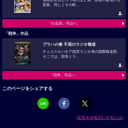
賀家。同じくその町...
-
「社会派」作品へ
「戦争」作品
プラハの春 不屈のラジオ報道
チェコスロバキア国営ラジオ局の国際報道部。
そこでは、部長ミラ...
-
「戦争」作品へ
このページをシェアする
（
広告を非表示にするには
）