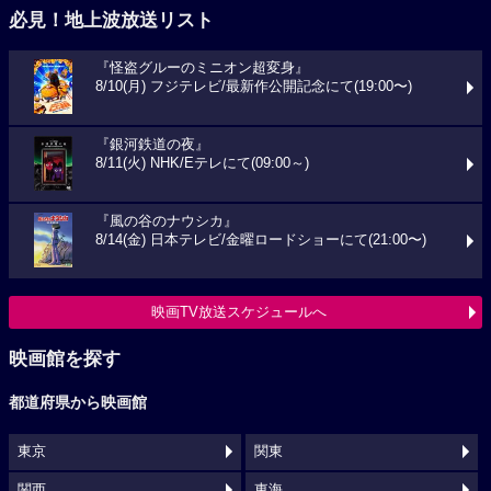
必見！地上波放送リスト
『怪盗グルーのミニオン超変身』
8/10(月) フジテレビ/最新作公開記念にて(19:00〜)
『銀河鉄道の夜』
8/11(火) NHK/Eテレにて(09:00～)
『風の谷のナウシカ』
8/14(金) 日本テレビ/金曜ロードショーにて(21:00〜)
映画TV放送スケジュールへ
映画館を探す
都道府県から映画館
東京
関東
関西
東海