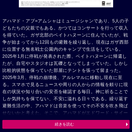
アハマド・アブ=アムシャはミュージシャンであり、5人の子
どもたちの父親でもある。かつてはコンサートを行って収入
を得ていた。ガザ北部のベイトハヌーンに住んでいたが、戦
争が始まってから12回もの避難を繰り返し、現在はガザ西部
に位置する無名戦士公園内のキャンプで生活をしている。
2025年1月に停戦が発表された際、ベイトハヌーンに帰還し
たが、自宅やスタジオは瓦礫となってしまっていた。しかし
比較的状態を保っていた部屋にテントを張って留まった。
2025年3月、停戦の崩壊後、アルレマルに移動し現在に至
る。スマホで見るニュースや周りの人からの情報を頼りに現
在の状況や知り合いの安否を確認する毎日。神に祈ることで
しか気持ちを保てない、不安に溢れる日々である。繰り返す
避難生活の中、アハマドは音楽を使ってその不安を吹き飛ば
せないかと考えた。そこで、アハマドがエドワード・サイー
ド音楽院で共に働いていた音楽家と協力し、子どもたちに楽
続きを読む
器や歌を教える活動を始めた。戦争への不安で押しつぶされ