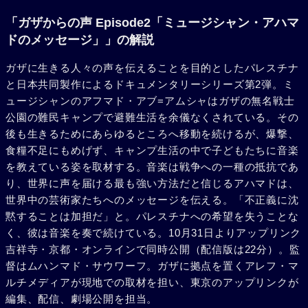
た子どもたちを音楽で再び笑顔にできた瞬間が、アハマドに
とっての支えとなっている。戦争のことを忘れられるほんの
「ガザからの声 Episode2「ミュージシャン・アハマ
一瞬が、彼が活動を続けることができる理由だ。
ドのメッセージ」」の解説
ガザに生きる人々の声を伝えることを目的としたパレスチナ
と日本共同製作によるドキュメンタリーシリーズ第2弾。ミ
ュージシャンのアフマド・アブ=アムシャはガザの無名戦士
公園の難民キャンプで避難生活を余儀なくされている。その
後も生きるためにあらゆるところへ移動を続けるが、爆撃、
食糧不足にもめげず、キャンプ生活の中で子どもたちに音楽
を教えている姿を取材する。音楽は戦争への一種の抵抗であ
り、世界に声を届ける最も強い方法だと信じるアハマドは、
世界中の芸術家たちへのメッセージを伝える。「不正義に沈
黙することは加担だ」と。パレスチナへの希望を失うことな
く、彼は音楽を奏で続けている。10月31日よりアップリンク
吉祥寺・京都・オンラインで同時公開（配信版は22分）。監
督はムハンマド・サウワーフ。ガザに拠点を置くアレフ・マ
ルチメディアが現地での取材を担い、東京のアップリンクが
編集、配信、劇場公開を担当。