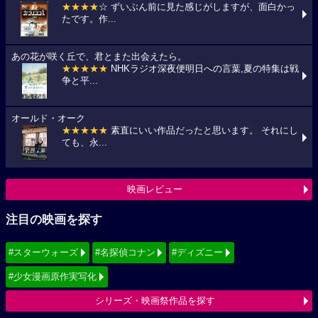
★★★★
☆ ずいぶん前に見た感じがしますが、面白かっ
たです。作...
あの花が咲く丘で、君とまた出会えたら。
★★★★★
NHKラジオ深夜便明日への言葉,夏の特集は戦
争と平...
オールド・オーク
★★★★★
素直にいい作品だったと思います。 それにし
ても、永...
映画レビュー
注目の映画を探す
#スターウォーズ
#名探偵コナン
#ディズニー
#少女漫画原作実写化
シリーズ・映画祭作品を探す