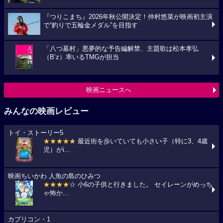
『つりこまち』2026年秋公開決定！仲村悠菜が映画初主演
で“釣りで五輪金メダル”を目指す
「八つ墓村」悪夢的な予告編解禁、主題歌は松本孝弘
（B’z）率いるTMGが担当
映画ニュースへ
みんなの映画レビュー
トイ・ストーリー5
★★★★★
最近街を歩いていても小さい子（特に3、4歳
児）がi...
映画ちいかわ 人魚の島のひみつ
★★★★
☆ 小6の子供と行きました。 セイレーンがめっち
ゃ怖か...
カプリコン・1