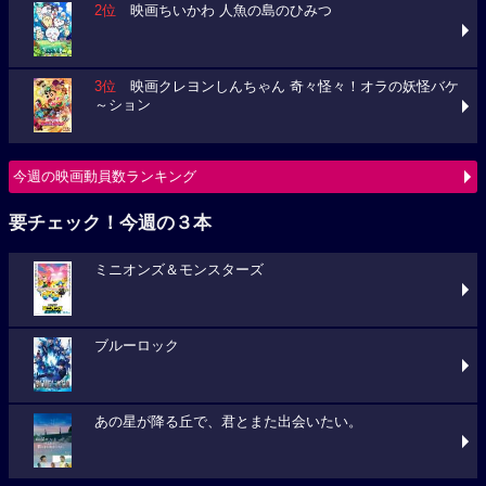
2位
映画ちいかわ 人魚の島のひみつ
3位
映画クレヨンしんちゃん 奇々怪々！オラの妖怪バケ
～ション
今週の映画動員数ランキング
要チェック！今週の３本
ミニオンズ＆モンスターズ
ブルーロック
あの星が降る丘で、君とまた出会いたい。