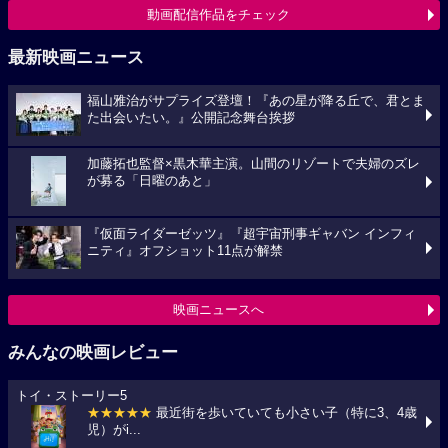
動画配信作品をチェック
最新映画ニュース
福山雅治がサプライズ登壇！『あの星が降る丘で、君とま
た出会いたい。』公開記念舞台挨拶
加藤拓也監督×黒木華主演。山間のリゾートで夫婦のズレ
が募る「日曜のあと」
『仮面ライダーゼッツ』『超宇宙刑事ギャバン インフィ
ニティ』オフショット11点が解禁
映画ニュースへ
みんなの映画レビュー
トイ・ストーリー5
★★★★★
最近街を歩いていても小さい子（特に3、4歳
児）がi...