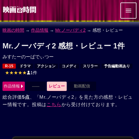
映画の時間
→
作品情報
→
Mr.ノーバディ2
→ 感想・レビュー
Mr.ノーバディ2 感想・レビュー 1件
みすたーのーばでぃつー
R-15
ドラマ
アクション
コメディ
スリラー
予告編動画あり
★★★★★
1件
作品情報
------
レビュー
動画配信
総合評価
5点
、「Mr.ノーバディ2」を見た方の感想・レビュ
ー情報です。投稿は
こちら
から受け付けております。