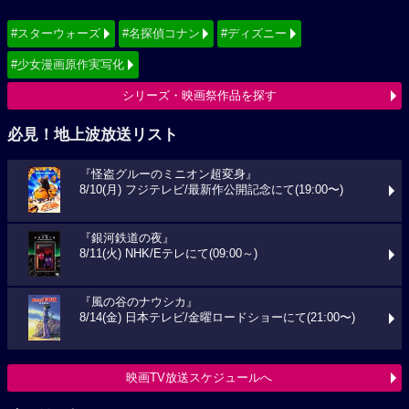
#スターウォーズ
#名探偵コナン
#ディズニー
#少女漫画原作実写化
シリーズ・映画祭作品を探す
必見！地上波放送リスト
『怪盗グルーのミニオン超変身』
8/10(月) フジテレビ/最新作公開記念にて(19:00〜)
『銀河鉄道の夜』
8/11(火) NHK/Eテレにて(09:00～)
『風の谷のナウシカ』
8/14(金) 日本テレビ/金曜ロードショーにて(21:00〜)
映画TV放送スケジュールへ