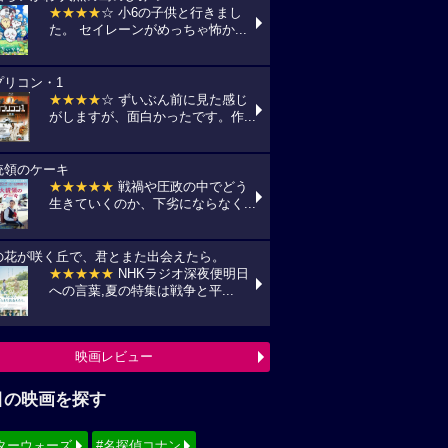
★★★★
☆ 小6の子供と行きまし
た。 セイレーンがめっちゃ怖か...
プリコン・1
★★★★
☆ ずいぶん前に見た感じ
がしますが、面白かったです。作...
統領のケーキ
★★★★★
戦禍や圧政の中でどう
生きていくのか、下劣にならなく...
の花が咲く丘で、君とまた出会えたら。
★★★★★
NHKラジオ深夜便明日
への言葉,夏の特集は戦争と平...
映画レビュー
目の映画を探す
ターウォーズ
#名探偵コナン