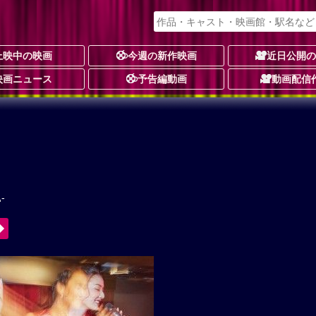
上映中の映画
今週の新作映画
近日公開
映画ニュース
予告編動画
動画配信
-