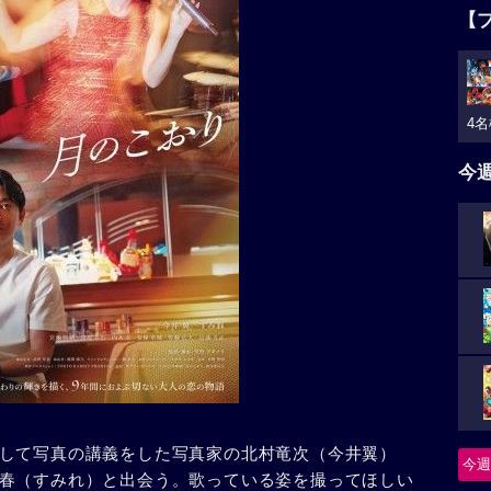
【
4名
今
して写真の講義をした写真家の北村竜次（今井翼）
今週
春（すみれ）と出会う。歌っている姿を撮ってほしい