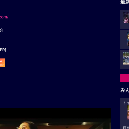
最
.com/
会
[PR]
み
ト
映