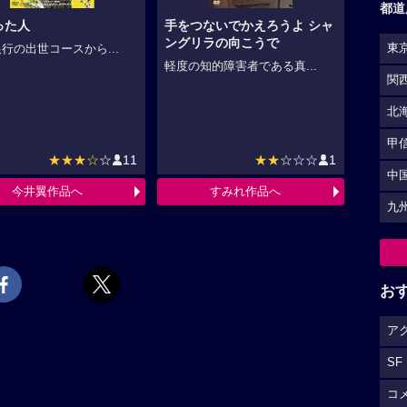
都道
った人
手をつないでかえろうよ シャ
ングリラの向こうで
東
行の出世コースから...
軽度の知的障害者である真...
関
北
甲
★★★☆
☆
11
★★
☆☆☆
1
中
今井翼作品へ
すみれ作品へ
九
お
ア
SF
コ