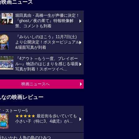
新映画ニュース
堀田真由・高橋一生が声優に決定！
『ghost／夜の果て』特報映像解
禁、コメントも到着
『みらいしのほこう』11月7日(土)
より公開決定！ポスタービジュアル
&場面写真が到着
『4アウト ─もう一度、プレイボー
ル─』物語のはじまりを感じる場面
写真が到着！スポーツイベ...
映画ニュースへ
んなの映画レビュー
イ・ストーリー5
★★★★★
最近街を歩いていても
小さい子（特に3、4歳児）がi...
画ちいかわ 人魚の島のひみつ