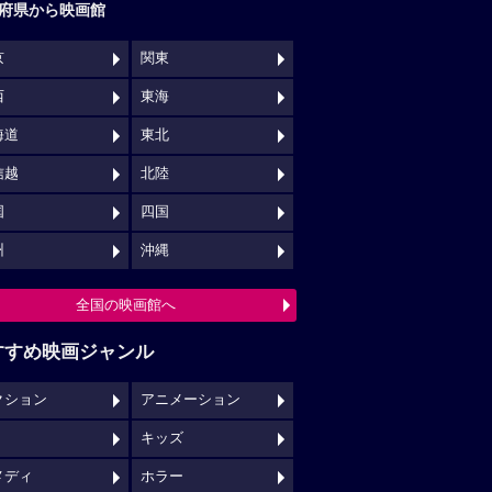
府県から映画館
京
関東
西
東海
海道
東北
信越
北陸
国
四国
州
沖縄
全国の映画館へ
すすめ映画ジャンル
クション
アニメーション
キッズ
メディ
ホラー