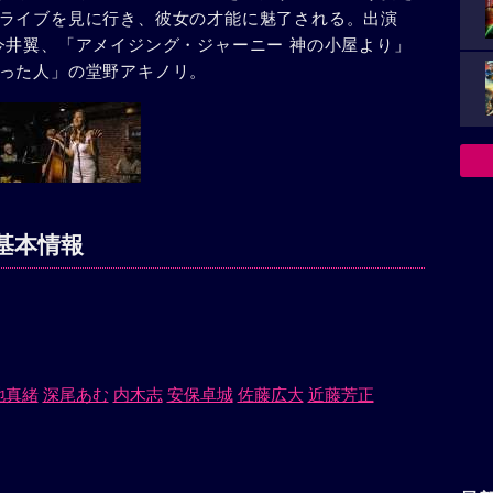
ライブを見に行き、彼女の才能に魅了される。出演
色」の今井翼、「アメイジング・ジャーニー 神の小屋より」
った人」の堂野アキノリ。
基本情報
地真緒
深尾あむ
内木志
安保卓城
佐藤広大
近藤芳正