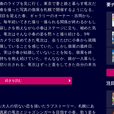
春のライブを見に行く。東京で妻と娘と暮らす竜次だ
要
春を撮った写真の個展を札幌で開催するようになる。
回目を迎えた春、ギャラリーのオーナー・吉岡から、
。毎年続いてきた撮り・撮られる関係が終わるかもし
寂しさを抱えながら小春はステージに立ち、秘めた気
、竜次はそんな小春の姿を黙々と撮り続ける。9年
カメラに収めてきた竜次は、会うたびに小春から就職
展していることを感じていた。しかし個展の最終日、
、実は小春が結婚していないことを知る。個展を終
持ちを抱え続けていた。そんななか、娘が一人暮らし
切り出される。竜次はずっと蓋をしてきた自分の本当
。
続きを読む
注
ぶ大人の切ない恋を描いたラブストーリー。札幌にあ
真家の竜次とジャズシンガーを目指す小春。歌う姿を