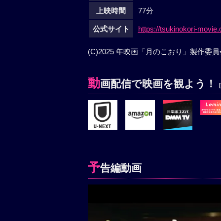
上映時間
77分
公式サイト
https://tsukinokori-movie
(C)2025 年映画「月のこおり」製作委員
動
画配信で映画を観よう！
予
告編動画