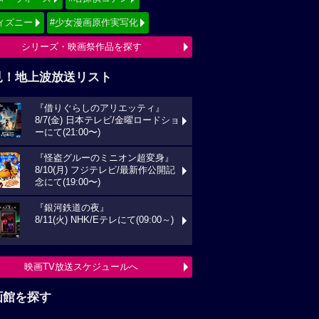
ィズニー
#少女漫画原作実写化
シリーズ・映画祭作品を探す
見！地上波放送リスト
『借りぐらしのアリエッティ』
8/7(金) 日本テレビ/金曜ロードショ
ーにて(21:00〜)
『怪盗グルーのミニオン超変身』
8/10(月) フジテレビ/最新作公開記
念にて(19:00〜)
『銀河鉄道の夜』
8/11(火) NHK/Eテレにて(09:00～)
映画TV放送スケジュールへ
画館を探す