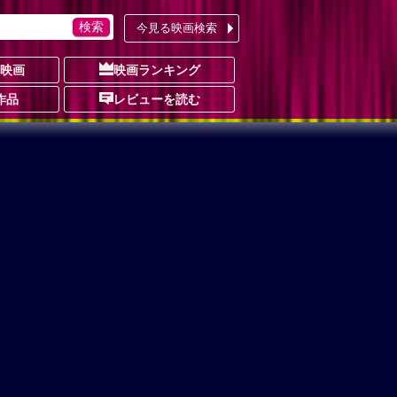
今見る映画検索
の映画
映画ランキング
作品
レビューを読む