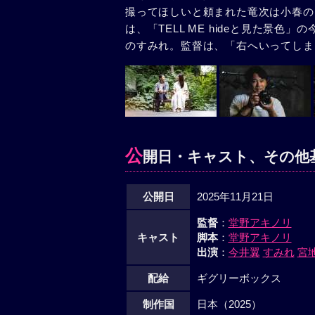
撮ってほしいと頼まれた竜次は小春の
は、「TELL ME hideと見た景
のすみれ。監督は、「右へいってしま
公
開日・キャスト、その他
公開日
2025年11月21日
監督
：
堂野アキノリ
キャスト
脚本
：
堂野アキノリ
出演
：
今井翼
すみれ
宮
配給
ギグリーボックス
制作国
日本（2025）