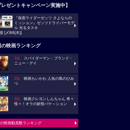
プレゼントキャンペーン実施中】
『仮面ライダーゼッツ さよならの
ミッション』ゼッツドライバーモデ
ル 光るタスキ
様 [〆8/6(木)]
週の映画ランキング
1位
スパイダーマン：ブランド・
ニュー・デイ
2位
映画ちいかわ 人魚の島のひみ
つ
3位
映画クレヨンしんちゃん 奇々
怪々！オラの妖怪バケ～ション
の映画動員数ランキング