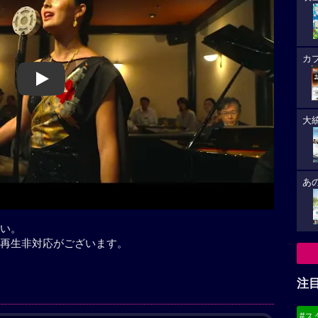
カ
Play
大
あ
い。
再生非対応がございます。
注
#ス