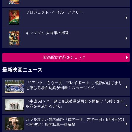
プロジェクト・ヘイル・メアリー
キングダム 大将軍の帰還
動画配信作品をチェック
最新映画ニュース
『4アウト ─もう一度、プレイボール─』物語のはじまり
を感じる場面写真が到着！スポーツイベ...
＜生成 AI＞と一緒に完成披露試写会を開催!?『5秒で完全
犯罪を生成する方法』
時空を超えた愛の軌跡『僕の一年、君の一日』9月4日(金)
公開決定！場面写真一挙解禁