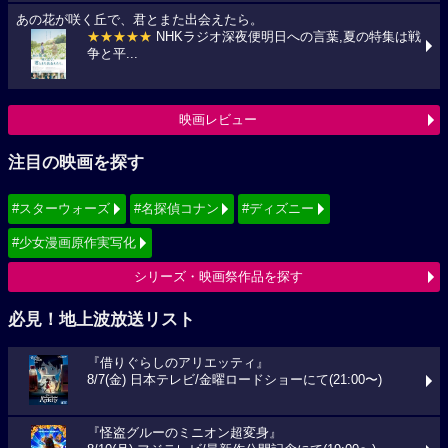
あの花が咲く丘で、君とまた出会えたら。
★★★★★
NHKラジオ深夜便明日への言葉,夏の特集は戦
争と平...
映画レビュー
注目の映画を探す
#スターウォーズ
#名探偵コナン
#ディズニー
#少女漫画原作実写化
シリーズ・映画祭作品を探す
必見！地上波放送リスト
『借りぐらしのアリエッティ』
8/7(金) 日本テレビ/金曜ロードショーにて(21:00〜)
『怪盗グルーのミニオン超変身』