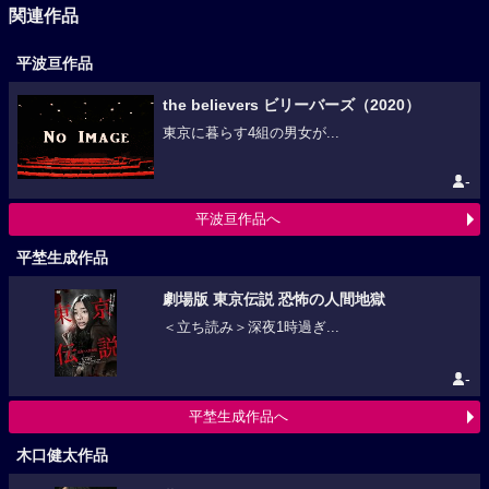
関連作品
平波亘作品
the believers ビリーバーズ（2020）
東京に暮らす4組の男女が...
-
平波亘作品へ
平埜生成作品
劇場版 東京伝説 恐怖の人間地獄
＜立ち読み＞深夜1時過ぎ...
-
平埜生成作品へ
木口健太作品