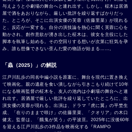
与えようと小劇場の舞台へと連れ出す。しかし、柾木は居酒
屋で酒をあおりながら、厳しい批評を繰り返すばかりだっ
た。ところが、そこに出演女優の芙蓉（佐藤里菜）が現れる
と、反応が一変する。自分の演技論を熱心に聞く芙蓉に心を
動かされ、創作意欲が湧き出した柾木は、彼女を主役にした
脚本を執筆し始める。その空回りする想いが次第に狂気を孕
み、誰も想像できない歪んだ愛の物語が始まる……。
「蟲（2025）」の解説
江戸川乱歩の同名中編小説を原案に、舞台を現代に置き換え
て映画化。親の遺産を食い潰しながら引きこもり続けて10年
になる映画監督の柾木を、友人の池内は小劇場の舞台へと連
れ出す。居酒屋で厳しい批評を繰り返していたところに、出
演女優の芙蓉が現れる。出演は、ドラマ『虎に翼』の平埜生
成、「在りのままで咲け」の佐藤里菜、「クオリア」の木口
健太。監督は、「餓鬼が笑う」の平波亘。2025年に没後60年
を迎える江戸川乱歩の3作品を映画化する『RAMPO