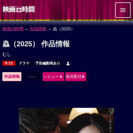
映画の時間
→
作品情報
→ 蟲（2025）
蟲（2025） 作品情報
むし
R-15
ドラマ
予告編動画あり
-
作品情報
------
レビュー
動画配信