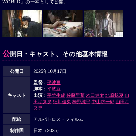
WORLD』の一本として公開。
公
開日・キャスト、その他基本情報
公開日
2025年10月17日
監督
：
平波亘
脚本
：
平波亘
キャスト
出演
：
平埜生成
佐藤里菜
木口健太
北原帆夏
山
田キヌヲ
細川佳央
橋野純平
中山求一郎
山田キ
ヌヲ
配給
アルバトロス・フィルム
制作国
日本（2025）