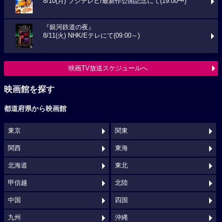
8/10(月) フジテレビ/最新作公開記念にて(19:00〜)
『銀河鉄道の夜』
8/11(火) NHK/Eテレにて(09:00～)
映画TV放送スケジュールへ
映画館を探す
都道府県から映画館
東京
関東
関西
東海
北海道
東北
甲信越
北陸
中国
四国
九州
沖縄