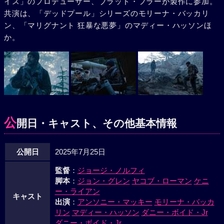
イス」のプロデューサー、ブラッド・フラーが製作に参加。
共演は、「デッドプール」シリーズのモリーナ・バッカリ
ン、「マリグナント 狂暴な悪夢」のマディー・ハッソンほ
か。
公
開日・キャスト、その他基本情報
公開日
2025年7月25日
監督
：
ジョージ・ノルフィ
脚本
：
ジョン・グレン
ヤコブ・ローマン
ケニ
ー・ライアン
キャスト
出演
：
アンソニー・マッキー
モリーナ・バッカ
リン
マディー・ハッソン
ダニー・ボイド・Jr
ダニー・ボイド・Jr