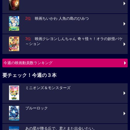
2位
映画ちいかわ 人魚の島のひみつ
3位
映画クレヨンしんちゃん 奇々怪々！オラの妖怪バケ
～ション
今週の映画動員数ランキング
要チェック！今週の３本
ミニオンズ＆モンスターズ
ブルーロック
あの星が降る丘で、君とまた出会いたい。