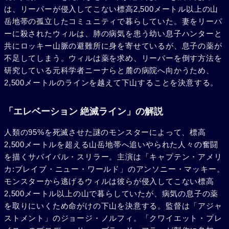
は、リーパーが侵入してこない標高2,500メートル以上の山
岳地帯の孤立したコミュニティで暮らしていた。妻をリーパ
ーに殺されたウィルは、肺の病気を患う幼い息子ハンターと
共にロッキー山脈の避難所に身を寄せているが、息子の薬が
不足してしまう。ウィルは薬を求め、リーパーを倒す方法を
研究している元科学者ニーナらと麓の病院へ向かうため、
2,500メートルのラインを越えて下山することを決意する。
「エレベーション 絶滅ライン」の解説
人類の95%を死滅させた謎のモンスターによって、標高
2,500メートルを超える山岳地帯へ追いやられた人々の奮闘
を描くサバイバル・スリラー。主演は「キャプテン・アメリ
カ:ブレイブ・ニュー・ワールド」のアンソニー・マッキー。
モンスターから逃げるウィルは彼らが侵入してこない標高
2,500メートル以上の山で暮らしていたが、病気の息子の薬
を取りにいくため命がけの下山を決意する。監督は「アジャ
ストメント」のジョージ・ノルフィ。「クワイエット・プレ