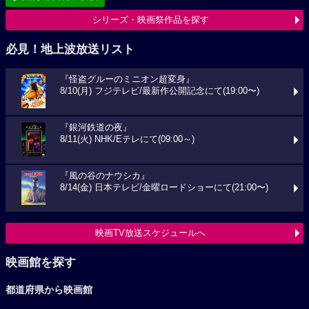
シリーズ・映画祭作品を探す
必見！地上波放送リスト
『怪盗グルーのミニオン超変身』
8/10(月) フジテレビ/最新作公開記念にて(19:00〜)
『銀河鉄道の夜』
8/11(火) NHK/Eテレにて(09:00～)
『風の谷のナウシカ』
8/14(金) 日本テレビ/金曜ロードショーにて(21:00〜)
映画TV放送スケジュールへ
映画館を探す
都道府県から映画館