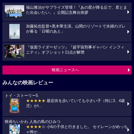
福山雅治がサプライズ登壇！『あの星が降る丘で、君とま
た出会いたい。』公開記念舞台挨拶
加藤拓也監督×黒木華主演。山間のリゾートで夫婦のズレ
が募る「日曜のあと」
『仮面ライダーゼッツ』『超宇宙刑事ギャバン インフィ
ニティ』オフショット11点が解禁
映画ニュースへ
みんなの映画レビュー
トイ・ストーリー5
★★★★★
最近街を歩いていても小さい子（特に3、4歳
児）がi...
映画ちいかわ 人魚の島のひみつ
★★★★
☆ 小6の子供と行きました。 セイレーンがめっち
ゃ怖か...