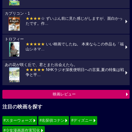
カプリコン・1
★★★★
☆ ずいぶん前に見た感じがしますが、面白かっ
たです。作...
トロフィー
★★★★★
いい映画でしたね。 本来ならこの作品も「福
山シネマ...
あの花が咲く丘で、君とまた出会えたら。
★★★★★
NHKラジオ深夜便明日への言葉,夏の特集は戦
争と平...
映画レビュー
注目の映画を探す
#スターウォーズ
#名探偵コナン
#ディズニー
#少女漫画原作実写化