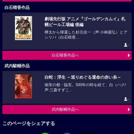
白石晴香作品
劇場先行版 アニメ『ゴールデンカムイ』札
幌ビール工場編 後編
樺太から帰還した杉元佐一（声:小林親弘）とア
シリパ（白石晴香...
-
白石晴香作品へ
武内駿輔作品
白蛇：浮生 ～巡りめぐる運命の赤い糸～
南宋の都・臨安。500年の時を経て、白（ハク/
声:三森すずこ...
-
武内駿輔作品へ
このページをシェアする