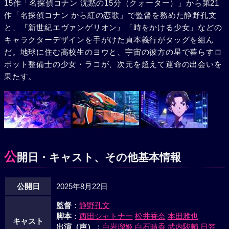
15作「名探偵コナン 沈黙の15分（クォーター）」から第21
作「名探偵コナン から紅の恋歌」で監督を務めた静野孔文
と、『新世紀エヴァンゲリオン』「時をかける少女」などの
キャラクターデザインを手がけた貞本義行がタッグを組ん
だ。地球に住む高校生のヨウと、宇宙の彼方の星で暮らすロ
ボット整備士の少女・ラコが、次元を超えて運命の出会いを
果たす。
公
開日・キャスト、その他基本情報
公開日
2025年8月22日
監督
：
静野孔文
脚本
：
西田シャトナー
松井香奈
本田雅也
キャスト
出演（声）
：
白岩瑠姫
白石晴香
武内駿輔
日笠