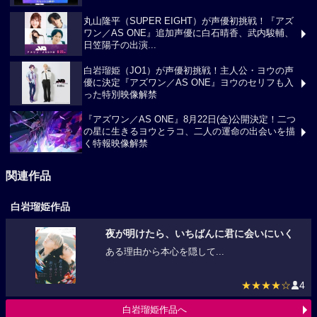
丸山隆平（SUPER EIGHT）が声優初挑戦！『アズ
ワン／AS ONE』追加声優に白石晴香、武内駿輔、
日笠陽子の出演...
白岩瑠姫（JO1）が声優初挑戦！主人公・ヨウの声
優に決定『アズワン／AS ONE』ヨウのセリフも入
った特別映像解禁
『アズワン／AS ONE』8月22日(金)公開決定！二つ
の星に生きるヨウとラコ、二人の運命の出会いを描
く特報映像解禁
関連作品
白岩瑠姫作品
夜が明けたら、いちばんに君に会いにいく
ある理由から本心を隠して...
★★★★☆
4
白岩瑠姫作品へ