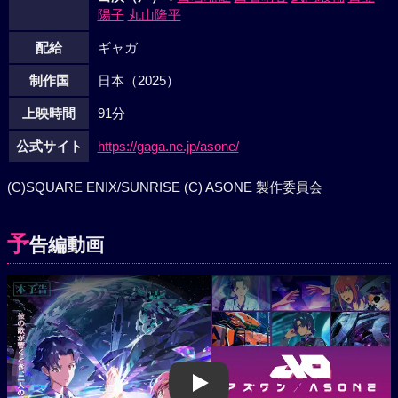
陽子
丸山隆平
配給
ギャガ
制作国
日本（2025）
上映時間
91分
公式サイト
https://gaga.ne.jp/asone/
(C)SQUARE ENIX/SUNRISE (C) ASONE 製作委員会
予
告編動画
Play