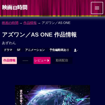
映画の時間
→
作品情報
→ アズワン／AS ONE
アズワン／AS ONE 作品情報
あずわん
ドラマ
SF
アニメーション
予告編動画あり
-
作品情報
------
レビュー
動画配信