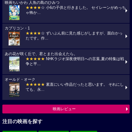
映画ちいかわ 人魚の島のひみつ
★★★★
☆ 小6の子供と行きました。 セイレーンがめっち
ゃ怖か...
カプリコン・1
★★★★
☆ ずいぶん前に見た感じがしますが、面白かっ
たです。作...
あの花が咲く丘で、君とまた出会えたら。
★★★★★
NHKラジオ深夜便明日への言葉,夏の特集は戦
争と平...
オールド・オーク
★★★★★
素直にいい作品だったと思います。 それにし
ても、永...
映画レビュー
注目の映画を探す