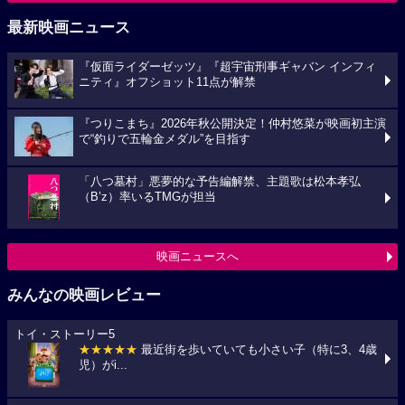
最新映画ニュース
『仮面ライダーゼッツ』『超宇宙刑事ギャバン インフィ
ニティ』オフショット11点が解禁
『つりこまち』2026年秋公開決定！仲村悠菜が映画初主演
で“釣りで五輪金メダル”を目指す
「八つ墓村」悪夢的な予告編解禁、主題歌は松本孝弘
（B’z）率いるTMGが担当
映画ニュースへ
みんなの映画レビュー
トイ・ストーリー5
★★★★★
最近街を歩いていても小さい子（特に3、4歳
児）がi...