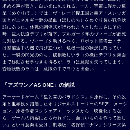
求める声が響き、白い光に包まれる。一方、宇宙に浮かぶ巡
星（めぐりぼし）では、ヴ・レード惺王国と轟ア・スレッガ
国とがエネルギー源の星血（ほしのち）をめぐり長い戦争状
態にあった。休戦の調停式が行われようとしたまさにその
時、巨大軌道デブリが落下、プルガード隊のヴィーゴが必死
に対処する。ヴィーゴを助けるべく、ロボット整備士・ラコ
は整備途中の機で飛び立つが、危機一髪の状況に陥ってい
た。一瞬の閃光ののち、破損激しいラコの機はデブリを海面
まで移動させ事なきを得るが、ラコは意識を失ってしまう。
昏睡状態のラコは、意識の中でヨウと出会い……。
「アズワン／AS ONE」の解説
アーケードゲーム『星と翼のパラドクス』を原作に、その設
定と世界観を踏襲したオリジナルストーリーのSFアニメーシ
ョン。原著作者スクウェアエニックスから「映像化するな
ら、ゲームの内容にとらわれずに、面白いものを作って欲し
い」という意向を受け、劇場版「名探偵コナン」シリーズ第