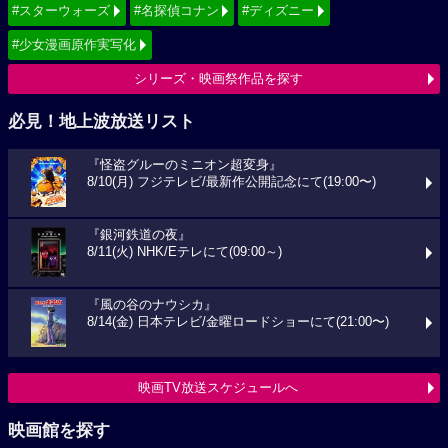
#スターウォーズ
#名探偵コナン
#ディズニー
#少女漫画原作実写化
シリーズ・映画祭作品を探す
必見！地上波放送リスト
『怪盗グルーのミニオン超変身』
8/10(月) フジテレビ/最新作公開記念にて(19:00〜)
『銀河鉄道の夜』
8/11(火) NHK/Eテレにて(09:00～)
『風の谷のナウシカ』
8/14(金) 日本テレビ/金曜ロードショーにて(21:00〜)
映画TV放送スケジュールへ
映画館を探す