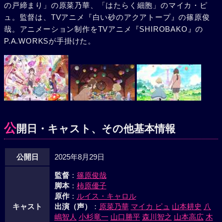
の戸締まり」の原菜乃華、「はたらく細胞」のマイカ・ピ
ュ。監督は、TVアニメ『白い砂のアクアトープ』の篠原俊
哉。アニメーション制作をTVアニメ『SHIROBAKO』の
P.A.WORKSが手掛けた。
公
開日・キャスト、その他基本情報
公開日
2025年8月29日
監督
：
篠原俊哉
脚本
：
柿原優子
原作
：
ルイス・キャロル
キャスト
出演（声）
：
原菜乃華
マイカ ピュ
山本耕史
八
嶋智人
小杉竜一
山口勝平
森川智之
山本高広
木