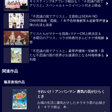
キャスティング&アフレコ秘話も！『不思議の国で
アリスと』スペシャルトークイベント付き上映会
『不思議の国でアリスと』主題歌はSEKAI NO
OWARI新曲「図鑑」！本予告映像解禁＆超豪華声優
陣の出演も発表
アリスたちがマナーを指南♪マナーCM上映決定＆
「水曜日のアリス」コラボ特典付きムビチケ情報解
禁
『不思議の国でアリスと』豪華声優陣一挙解禁！新
たな不思議の国の世界がお披露目となる特報映像も
到着
関連作品
篠原俊哉作品
それいけ！アンパンマン 勇気の花がひらく
とき
お城の生活に嫌気がさしたキラキラ星のお姫さ
ま・キララ姫は、本...