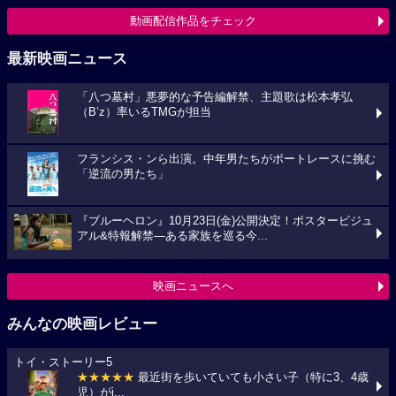
動画配信作品をチェック
最新映画ニュース
「八つ墓村」悪夢的な予告編解禁、主題歌は松本孝弘
（B’z）率いるTMGが担当
フランシス・ンら出演。中年男たちがボートレースに挑む
「逆流の男たち」
『ブルーヘロン』10月23日(金)公開決定！ポスタービジュ
アル&特報解禁―ある家族を巡る今...
映画ニュースへ
みんなの映画レビュー
トイ・ストーリー5
★★★★★
最近街を歩いていても小さい子（特に3、4歳
児）がi...