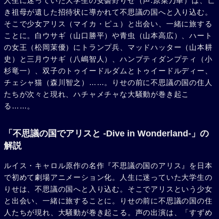
人生に迷っていた大学生の安曇野りせ（声:原菜乃華）は、亡
き祖母が遺した招待状に導かれて不思議の国へと入り込む。
そこで少女アリス（マイカ・ピュ）と出会い、一緒に旅する
ことに。白ウサギ（山口勝平）や青虫（山本高広）、ハート
の女王（松岡茉優）にトランプ兵、マッドハッター（山本耕
史）と三月ウサギ（八嶋智人）、ハンプティダンプティ（小
杉竜一）、双子のトゥイードルダムとトゥイードルディー、
チェシャ猫（森川智之）……。りせの前に不思議の国の住人
たちが次々と現れ、ハチャメチャな大騒動が巻き起こ
る……。
「不思議の国でアリスと -Dive in Wonderland-」の
解説
ルイス・キャロル原作の名作『不思議の国のアリス』を日本
で初めて劇場アニメーション化。人生に迷っていた大学生の
りせは、不思議の国へと入り込む。そこでアリスという少女
と出会い、一緒に旅することに。りせの前に不思議の国の住
人たちが現れ、大騒動が巻き起こる。声の出演は、「すずめ