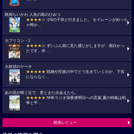
映画ちいかわ 人魚の島のひみつ
★★★★
☆ 小6の子供と行きました。 セイレーンがめっち
ゃ怖か...
カプリコン・1
★★★★
☆ ずいぶん前に見た感じがしますが、面白かっ
たです。作...
大統領のケーキ
★★★★★
戦禍や圧政の中でどう生きていくのか、下劣
にならなく...
あの花が咲く丘で、君とまた出会えたら。
★★★★★
NHKラジオ深夜便明日への言葉,夏の特集は戦
争と平...
映画レビュー