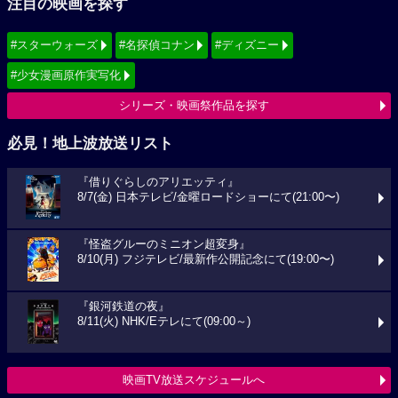
注目の映画を探す
#スターウォーズ
#名探偵コナン
#ディズニー
#少女漫画原作実写化
シリーズ・映画祭作品を探す
必見！地上波放送リスト
『借りぐらしのアリエッティ』
8/7(金) 日本テレビ/金曜ロードショーにて(21:00〜)
『怪盗グルーのミニオン超変身』
8/10(月) フジテレビ/最新作公開記念にて(19:00〜)
『銀河鉄道の夜』
8/11(火) NHK/Eテレにて(09:00～)
映画TV放送スケジュールへ