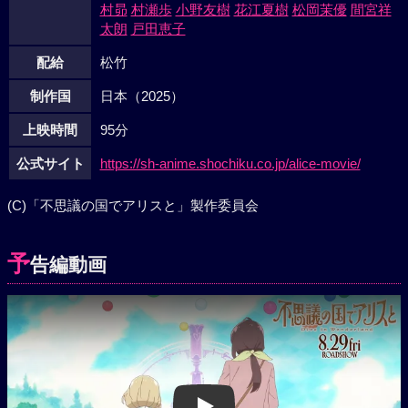
村昴
村瀬歩
小野友樹
花江夏樹
松岡茉優
間宮祥
太朗
戸田恵子
配給
松竹
制作国
日本（2025）
上映時間
95分
公式サイト
https://sh-anime.shochiku.co.jp/alice-movie/
(C)「不思議の国でアリスと」製作委員会
予
告編動画