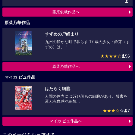
-
篠原俊哉作品へ
原菜乃華作品
すずめの戸締まり
九州の静かな町で暮らす 17 歳の少女・鈴芽（す
ずめ）は、「...
★★★★☆
56
原菜乃華作品へ
マイカ ピュ作品
はたらく細胞
人間の体内には37兆個もの細胞があり、酸素を
運ぶ赤血球や細菌...
★★★☆
☆
7
マイカ ピュ作品へ
このページをシェアする