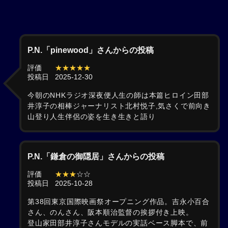
P.N.「pinewood」さんからの投稿
評価
★★★★★
投稿日
2025-12-30
今朝のNHKラジオ深夜便人生の師は本篇ヒロイン田部
井淳子の相棒ジャーナリスト北村悦子,気さくで前向き
山登り人生伴侶の姿を生き生きと語り
P.N.「鎌倉の御隠居」さんからの投稿
評価
★★★
☆☆
投稿日
2025-10-28
第38回東京国際映画祭オープニング作品。吉永小百合
さん、のんさん、阪本順治監督の挨拶付き上映。
登山家田部井淳子さんモデルの実話ベース脚本で、前