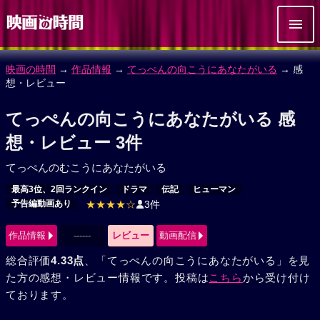
映画の時間
→
作品情報
→
てっぺんの向こうにあなたがいる
→ 感
想・レビュー
てっぺんの向こうにあなたがいる 感
想・レビュー 3件
てっぺんのむこうにあなたがいる
最高3位、2回ランクイン
ドラマ
伝記
ヒューマン
予告編動画あり
★★★★☆
3件
作品情報
------
レビュー
動画配信
総合評価
4.33点
、「てっぺんの向こうにあなたがいる」を見
た方の感想・レビュー情報です。投稿は
こちら
から受け付け
ております。