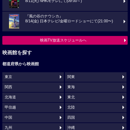
8/11(火) NHK/Eテレにて(09:00～)
『風の谷のナウシカ』
8/14(金) 日本テレビ/金曜ロードショーにて(21:00〜)
映画TV放送スケジュールへ
映画館を探す
都道府県から映画館
東京
関東
関西
東海
北海道
東北
甲信越
北陸
中国
四国
九州
沖縄