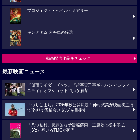
プロジェクト・ヘイル・メアリー
キングダム 大将軍の帰還
動画配信作品をチェック
最新映画ニュース
『仮面ライダーゼッツ』『超宇宙刑事ギャバン インフィ
ニティ』オフショット11点が解禁
『つりこまち』2026年秋公開決定！仲村悠菜が映画初主演
で“釣りで五輪金メダル”を目指す
「八つ墓村」悪夢的な予告編解禁、主題歌は松本孝弘
（B’z）率いるTMGが担当