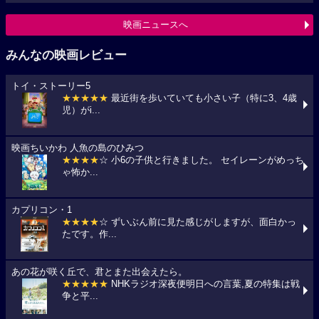
映画ニュースへ
みんなの映画レビュー
トイ・ストーリー5
★★★★★
最近街を歩いていても小さい子（特に3、4歳
児）がi...
映画ちいかわ 人魚の島のひみつ
★★★★
☆ 小6の子供と行きました。 セイレーンがめっち
ゃ怖か...
カプリコン・1
★★★★
☆ ずいぶん前に見た感じがしますが、面白かっ
たです。作...
あの花が咲く丘で、君とまた出会えたら。
★★★★★
NHKラジオ深夜便明日への言葉,夏の特集は戦
争と平...