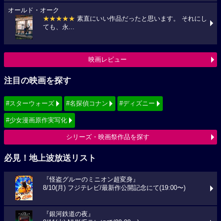
オールド・オーク
★★★★★
素直にいい作品だったと思います。 それにし
ても、永...
映画レビュー
注目の映画を探す
#スターウォーズ
#名探偵コナン
#ディズニー
#少女漫画原作実写化
シリーズ・映画祭作品を探す
必見！地上波放送リスト
『怪盗グルーのミニオン超変身』
8/10(月) フジテレビ/最新作公開記念にて(19:00〜)
『銀河鉄道の夜』