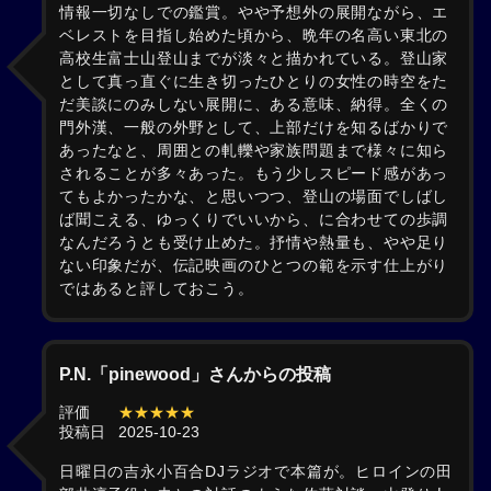
情報一切なしでの鑑賞。やや予想外の展開ながら、エ
ベレストを目指し始めた頃から、晩年の名高い東北の
高校生富士山登山までが淡々と描かれている。登山家
として真っ直ぐに生き切ったひとりの女性の時空をた
だ美談にのみしない展開に、ある意味、納得。全くの
門外漢、一般の外野として、上部だけを知るばかりで
あったなと、周囲との軋轢や家族問題まで様々に知ら
されることが多々あった。もう少しスピード感があっ
てもよかったかな、と思いつつ、登山の場面でしばし
ば聞こえる、ゆっくりでいいから、に合わせての歩調
なんだろうとも受け止めた。抒情や熱量も、やや足り
ない印象だが、伝記映画のひとつの範を示す仕上がり
ではあると評しておこう。
P.N.「pinewood」さんからの投稿
評価
★★★★★
投稿日
2025-10-23
日曜日の吉永小百合DJラジオで本篇が。ヒロインの田