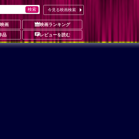
今見る映画検索
の映画
映画ランキング
作品
レビューを読む