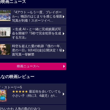
新映画ニュース
『4アウト ─もう一度、プレイボー
ル─』物語のはじまりを感じる場面
写真が到着！スポーツイベ...
＜生成 AI＞と一緒に完成披露試写
会を開催!?『5秒で完全犯罪を生成
する方法』
時空を超えた愛の軌跡『僕の一年、
君の一日』9月4日(金)公開決定！場
面写真一挙解禁
映画ニュースへ
んなの映画レビュー
イ・ストーリー5
★★★★★
最近街を歩いていても
小さい子（特に3、4歳児）がi...
画ちいかわ 人魚の島のひみつ