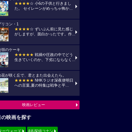
★★★★
☆ 小6の子供と行きまし
た。 セイレーンがめっちゃ怖か...
プリコン・1
★★★★
☆ ずいぶん前に見た感じ
がしますが、面白かったです。作...
統領のケーキ
★★★★★
戦禍や圧政の中でどう
生きていくのか、下劣にならなく...
の花が咲く丘で、君とまた出会えたら。
★★★★★
NHKラジオ深夜便明日
への言葉,夏の特集は戦争と平...
映画レビュー
目の映画を探す
ターウォーズ
#名探偵コナン