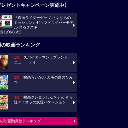
プレゼントキャンペーン実施中】
『仮面ライダーゼッツ さよならの
ミッション』ゼッツドライバーモデ
ル 光るタスキ
様 [〆8/6(木)]
週の映画ランキング
1位
スパイダーマン：ブランド・
ニュー・デイ
2位
映画ちいかわ 人魚の島のひみ
つ
3位
映画クレヨンしんちゃん 奇々
怪々！オラの妖怪バケ～ション
の映画動員数ランキング