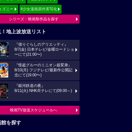
ィズニー
#少女漫画原作実写化
シリーズ・映画祭作品を探す
見！地上波放送リスト
『借りぐらしのアリエッティ』
8/7(金) 日本テレビ/金曜ロードショ
ーにて(21:00〜)
『怪盗グルーのミニオン超変身』
8/10(月) フジテレビ/最新作公開記
念にて(19:00〜)
『銀河鉄道の夜』
8/11(火) NHK/Eテレにて(09:00～)
映画TV放送スケジュールへ
画館を探す