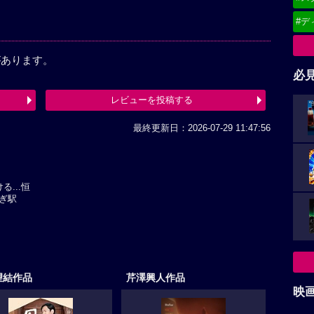
#デ
があります。
必
レビューを投稿する
最終更新日：2026-07-29 11:47:56
...恒
ぎ駅
開
望結作品
芹澤興人作品
映