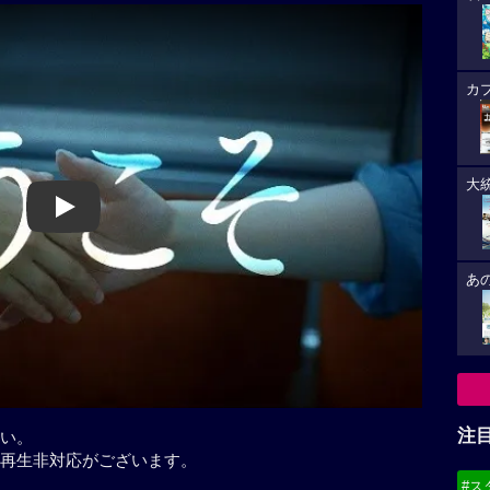
カ
大
Play
あ
注
い。
再生非対応がございます。
#ス