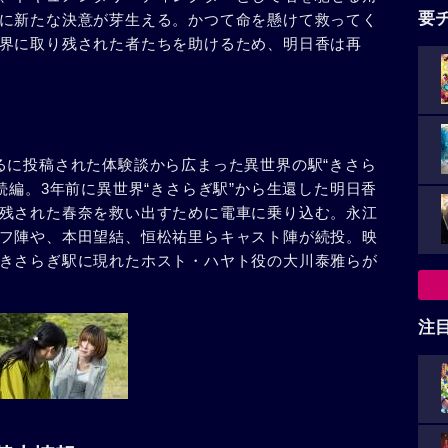
要
に新たな決意が芽生える。かつて命を懸けて救ってく
界に取り残された者たちを助けるため、明日香は再
るに投稿された体験談から広まった異世界の駅“きさら
続編。3年前に異世界“きさらぎ駅”から生還した明日香
残された春奈を救い出すために電車に乗り込む。永江
フ陣や、本田望結、恒松祐里らキャスト陣が続投。映
きさらぎ駅に現れたホスト・ハヤト役の大川泰雅らが
注