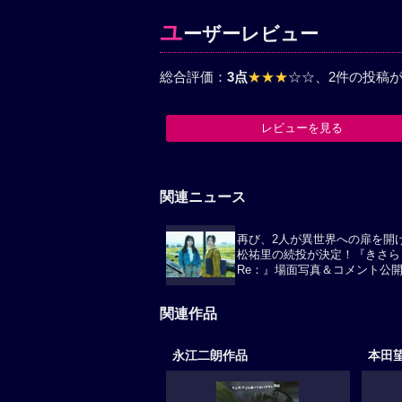
ユ
ーザーレビュー
総合評価：
3点
★★★
☆☆
、2件の投稿
レビューを見る
関連ニュース
再び、2人が異世界への扉を開ける
松祐里の続投が決定！『きさら
Re：』場面写真＆コメント公
関連作品
永江二朗作品
本田