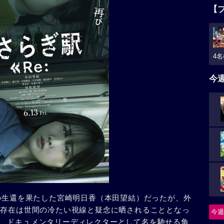
【
4名
今
跡の生還を果たした宮崎明日香（本田望結）だったが、外
な存在は世間の冷たい視線と疑念に晒されることとなっ
今週
、ドキュメンタリーディレクターとして名を馳せる角