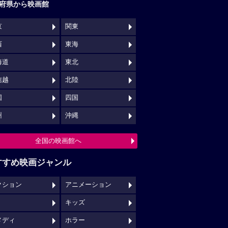
府県から映画館
京
関東
西
東海
海道
東北
信越
北陸
国
四国
州
沖縄
全国の映画館へ
すすめ映画ジャンル
クション
アニメーション
キッズ
メディ
ホラー