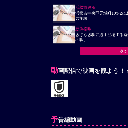
浜松市役所
浜松市中央区元城町103-2に
共施設
新浜松駅
きさらぎ駅に必ず登場する遠
の駅。
きさ
動
画配信で映画を観よう！
予
告編動画