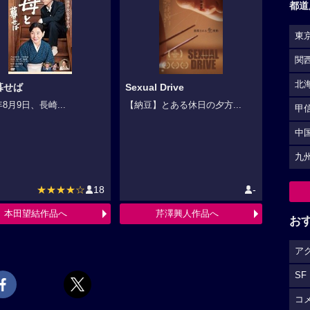
都道
東
関
北
暮せば
Sexual Drive
年8月9日、長崎...
【納豆】とある休日の夕方...
甲
中
九
★★★★☆
18
-
本田望結作品へ
芹澤興人作品へ
お
ア
SF
コ