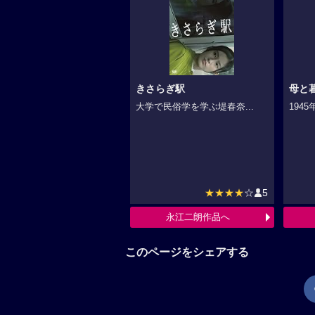
きさらぎ駅
母と
大学で民俗学を学ぶ堤春奈...
1945
★★★★
☆
5
永江二朗作品へ
このページをシェアする