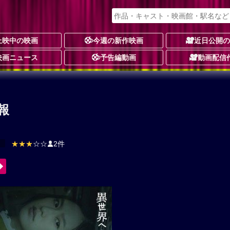
上映中の映画
今週の新作映画
近日公開
映画ニュース
予告編動画
動画配信
：
報
り
★★★
☆☆
2件