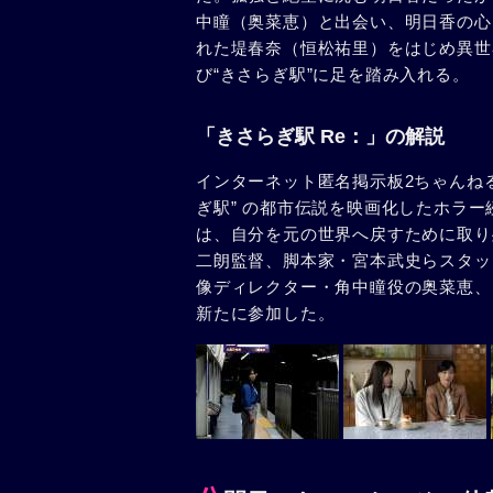
中瞳（奥菜恵）と出会い、明日香の心
れた堤春奈（恒松祐里）をはじめ異世
び“きさらぎ駅”に足を踏み入れる。
「きさらぎ駅 Re：」の解説
インターネット匿名掲示板2ちゃんね
ぎ駅” の都市伝説を映画化したホラー
は、自分を元の世界へ戻すために取り
二朗監督、脚本家・宮本武史らスタッ
像ディレクター・角中瞳役の奥菜恵、
新たに参加した。