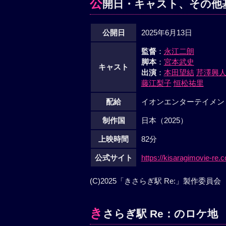
公
開日・キャスト、その他
公開日
2025年6月13日
監督
：
永江二朗
脚本
：
宮本武史
キャスト
出演
：
本田望結
芹澤興
藤江梨子
恒松祐里
配給
イオンエンターテイメン
制作国
日本（2025）
上映時間
82分
公式サイト
https://kisaragimovie-re.
(C)2025「きさらぎ駅 Re:」製作委員会
き
さらぎ駅 Re：のロケ地