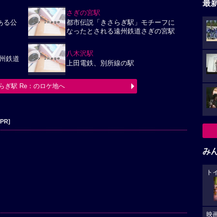
最
さぎの宮駅
ある公
都市伝説「きさらぎ駅」モチーフに
なったとされる遠州鉄道さぎの宮駅
八木沢駅
州鉄道
上田電鉄、別所線の駅
らぎ駅 Re：のロケ地へ
[PR]
み
ト
映