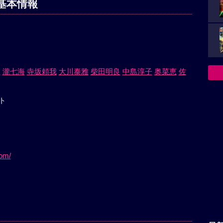
基本情報
人
瀧七海
寺坂頼我
大川泰雅
柴田明良
中島淳子
奥菜恵
佐
ト
com/