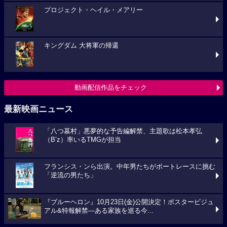
プロジェクト・ヘイル・メアリー
キングダム 大将軍の帰還
動画配信作品をチェック
最新映画ニュース
「八つ墓村」悪夢的な予告編解禁、主題歌は松本孝弘
（B’z）率いるTMGが担当
フランシス・ンら出演。中年男たちがボートレースに挑む
「逆流の男たち」
『ブルーヘロン』10月23日(金)公開決定！ポスタービジュ
アル&特報解禁―ある家族を巡る今...