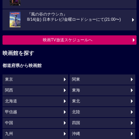
『風の谷のナウシカ』
8/14(金) 日本テレビ/金曜ロードショーにて(21:00〜)
映画TV放送スケジュールへ
映画館を探す
都道府県から映画館
東京
関東
関西
東海
北海道
東北
甲信越
北陸
中国
四国
九州
沖縄