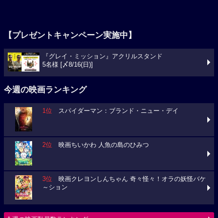
【プレゼントキャンペーン実施中】
『グレイ・ミッション』アクリルスタンド
5名様 [〆8/16(日)]
今週の映画ランキング
1位
スパイダーマン：ブランド・ニュー・デイ
2位
映画ちいかわ 人魚の島のひみつ
3位
映画クレヨンしんちゃん 奇々怪々！オラの妖怪バケ
～ション