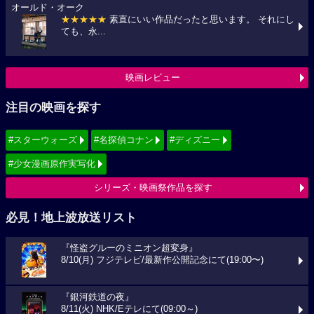
オールド・オーク
★★★★★
素直にいい作品だったと思います。 それにし
ても、永...
映画レビュー
注目の映画を探す
#スターウォーズ
#名探偵コナン
#ディズニー
#少女漫画原作実写化
シリーズ・映画祭作品を探す
必見！地上波放送リスト
『怪盗グルーのミニオン超変身』
8/10(月) フジテレビ/最新作公開記念にて(19:00〜)
『銀河鉄道の夜』
8/11(火) NHK/Eテレにて(09:00～)