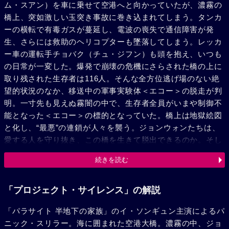
ム・スアン）を車に乗せて空港へと向かっていたが、濃霧の
橋上、突如激しい玉突き事故に巻き込まれてしまう。タンカ
ーの横転で有毒ガスが蔓延し、電波の喪失で通信障害が発
生、さらには救助のヘリコプターも墜落してしまう。レッカ
ー車の運転手チョバク（チュ・ジフン）も頭を抱え、いつも
の日常が一変した。爆発で崩壊の危機にさらされた橋の上に
取り残された生存者は116人。そんな全方位逃げ場のない絶
望的状況のなか、移送中の軍事実験体＜エコー＞の脱走が判
明。一寸先も見えぬ霧闇の中で、生存者全員がいまや制御不
能となった＜エコー＞の標的となっていた。橋上は地獄絵図
と化し、“最悪”の連鎖が人々を襲う。ジョンウォンたちは、
愛する人を守り抜き、この橋を生きて脱出できるのか。そし
て、国家の機密計画「プロジェクト・サイレンス」と
続きを読む
は……。
「プロジェクト・サイレンス」の解説
「パラサイト 半地下の家族」のイ・ソンギュン主演によるパ
ニック・スリラー。海に囲まれた空港大橋。濃霧の中、ジョ