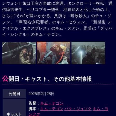
ンウォンと娘は玉突き事故に遭遇。タンクローリー横転、通
信障害発生、ヘリコプター墜落。地獄絵図と化した橋の上、
さらに“それ”が襲いかかる。共演は「暗数殺人」のチュ・ジ
フン、「声/姿なき犯罪者」のキム・ヒウォン、「新感染 フ
ァイナル・エクスプレス」のキム・スアン。監督は「グッバ
イ・シングル」のキム・テゴン。
公
開日・キャスト、その他基本情報
公開日
2025年2月28日
監督
：
キム・テゴン
脚本
：
キム・テゴン
パク・ジュソク
キム・ヨ
キャスト
ンファ