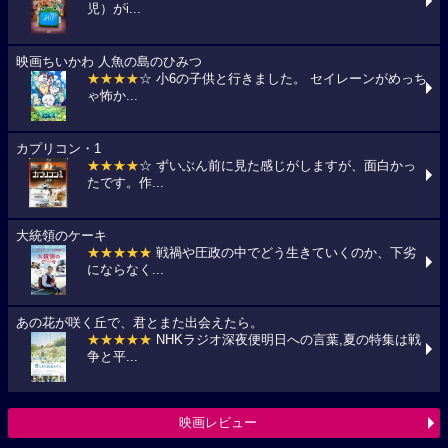
児）がi...
映画ちいかわ 人魚の島のひみつ
★★★★
☆ 小6の子供と行きました。 セイレーンがめっち
ゃ怖か...
カプリコン・1
★★★★
☆ ずいぶん前に見た感じがしますが、面白かっ
たです。作...
大統領のケーキ
★★★★★
戦禍や圧政の中でどう生きていくのか、下劣
にならなく...
あの花が咲く丘で、君とまた出会えたら。
★★★★★
NHKラジオ深夜便明日への言葉,夏の特集は戦
争と平...
映画レビュー