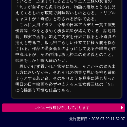
ていると、広瀬すずにとどまらず三人三様の女優の
「旬」が自ずから炙り出され、物語の進展とともに見
えてくるものが広範で興味深いものとなる。トリプル
キャストが「奇跡」と称される所以である。
これに大河ドラマ、今年の日本アカデミー賞主演男
優賞等、今をときめく横浜流星が絡んでくる。話題沸
騰、確実である。加えて内実を仔細に観ると小道具の
揃えも秀逸で、坂元裕二らしい仕立てに様々胸を揺ら
される。作品の通奏低音のようにしてある合唱曲が作
中流れるが、その作詞は坂元裕二の別名義とのこと。
歌詞をしかと噛み締めたい。
思いがけず置かれた状況に悩み、そこからの踏み出
し方に迷いながら、それぞれの切実な思いを抱き締め
ようとする若い命。そのありようを見事に演じ切った
明日の日本映画を必ずや支える人気女優三様の「旬」
に心揺蕩う可憐な佳品である。
レビュー投稿お待ちしております
最終更新日：2026-07-29 11:52:07