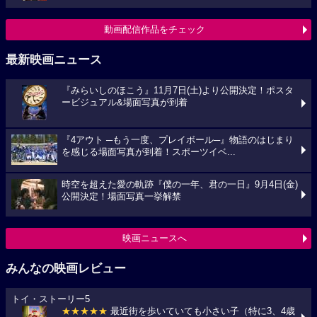
動画配信作品をチェック
最新映画ニュース
『みらいしのほこう』11月7日(土)より公開決定！ポスタ
ービジュアル&場面写真が到着
『4アウト ─もう一度、プレイボール─』物語のはじまり
を感じる場面写真が到着！スポーツイベ...
時空を超えた愛の軌跡『僕の一年、君の一日』9月4日(金)
公開決定！場面写真一挙解禁
映画ニュースへ
みんなの映画レビュー
トイ・ストーリー5
★★★★★
最近街を歩いていても小さい子（特に3、4歳