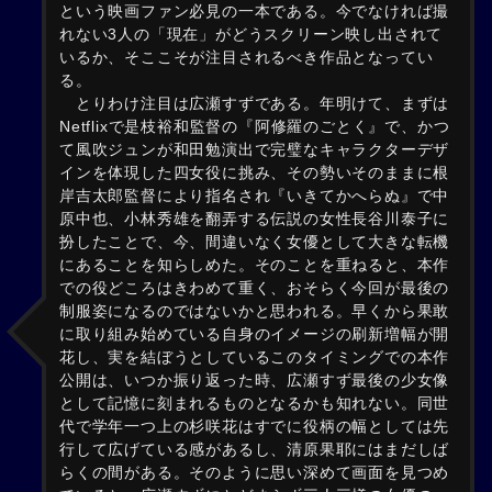
という映画ファン必見の一本である。今でなければ撮
れない3人の「現在」がどうスクリーン映し出されて
いるか、そここそが注目されるべき作品となってい
る。
とりわけ注目は広瀬すずである。年明けて、まずは
Netflixで是枝裕和監督の『阿修羅のごとく』で、かつ
て風吹ジュンが和田勉演出で完璧なキャラクターデザ
インを体現した四女役に挑み、その勢いそのままに根
岸吉太郎監督により指名され『いきてかへらぬ』で中
原中也、小林秀雄を翻弄する伝説の女性長谷川泰子に
扮したことで、今、間違いなく女優として大きな転機
にあることを知らしめた。そのことを重ねると、本作
での役どころはきわめて重く、おそらく今回が最後の
制服姿になるのではないかと思われる。早くから果敢
に取り組み始めている自身のイメージの刷新増幅が開
花し、実を結ぼうとしているこのタイミングでの本作
公開は、いつか振り返った時、広瀬すず最後の少女像
として記憶に刻まれるものとなるかも知れない。同世
代で学年一つ上の杉咲花はすでに役柄の幅としては先
行して広げている感があるし、清原果耶にはまだしば
らくの間がある。そのように思い深めて画面を見つめ