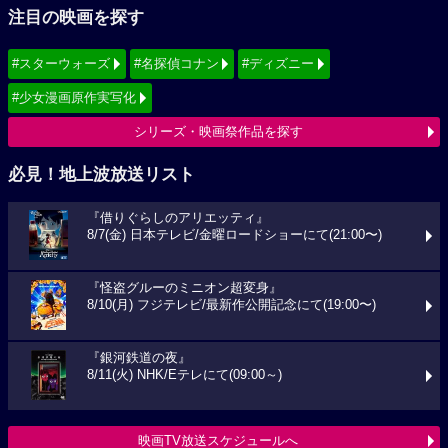
注目の映画を探す
#スターウォーズ
#名探偵コナン
#ディズニー
#少女漫画原作実写化
シリーズ・映画祭作品を探す
必見！地上波放送リスト
『借りぐらしのアリエッティ』
8/7(金) 日本テレビ/金曜ロードショーにて(21:00〜)
『怪盗グルーのミニオン超変身』
8/10(月) フジテレビ/最新作公開記念にて(19:00〜)
『銀河鉄道の夜』
8/11(火) NHK/Eテレにて(09:00～)
映画TV放送スケジュールへ