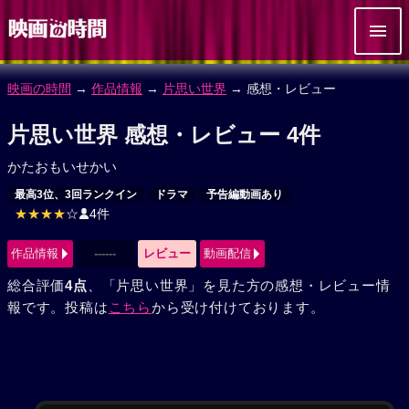
映画の時間
→
作品情報
→
片思い世界
→ 感想・レビュー
片思い世界 感想・レビュー 4件
かたおもいせかい
最高3位、3回ランクイン
ドラマ
予告編動画あり
★★★★
☆
4件
作品情報
------
レビュー
動画配信
総合評価
4点
、「片思い世界」を見た方の感想・レビュー情
報です。投稿は
こちら
から受け付けております。