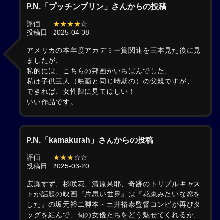
P.N.「プッチンプリン」さんからの投稿
評価
★★★★
☆
投稿日
2025-04-08
アメリカの本年度アカデミー賞関連を三本見た後に見
ましたが、
私的には、こちらの邦画がいちばんでした、
私は子供三人（映画と同じ時期の）の父親ですが、
できれば、女性陣に見てほしい！
いい作品です。
P.N.「kamakurah」さんからの投稿
評価
★★★
☆☆
投稿日
2025-03-20
広瀬すず、杉咲花、清原果耶、奇跡のトリプルキャス
トが話題の映画『片思い世界』は『花束みたいな恋を
した』の坂元裕二脚本・土井裕泰監督コンビが再びタ
ッグを組んで、旬の女優たちをどう魅せてくれるか、