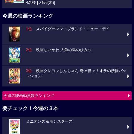
4名様 [〆8/6(木)]
今週の映画ランキング
1位
スパイダーマン：ブランド・ニュー・デイ
2位
映画ちいかわ 人魚の島のひみつ
3位
映画クレヨンしんちゃん 奇々怪々！オラの妖怪バケ
～ション
今週の映画動員数ランキング
要チェック！今週の３本
ミニオンズ＆モンスターズ