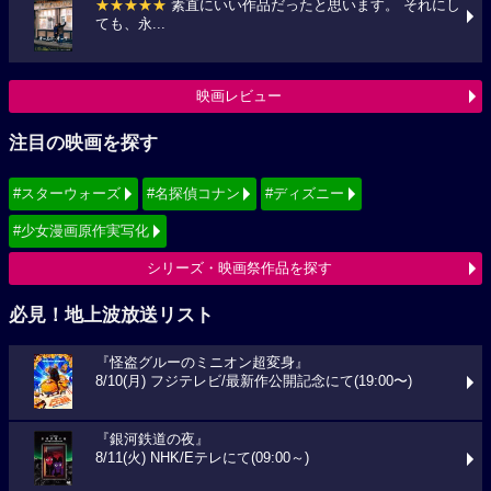
★★★★★
素直にいい作品だったと思います。 それにし
ても、永...
映画レビュー
注目の映画を探す
#スターウォーズ
#名探偵コナン
#ディズニー
#少女漫画原作実写化
シリーズ・映画祭作品を探す
必見！地上波放送リスト
『怪盗グルーのミニオン超変身』
8/10(月) フジテレビ/最新作公開記念にて(19:00〜)
『銀河鉄道の夜』
8/11(火) NHK/Eテレにて(09:00～)