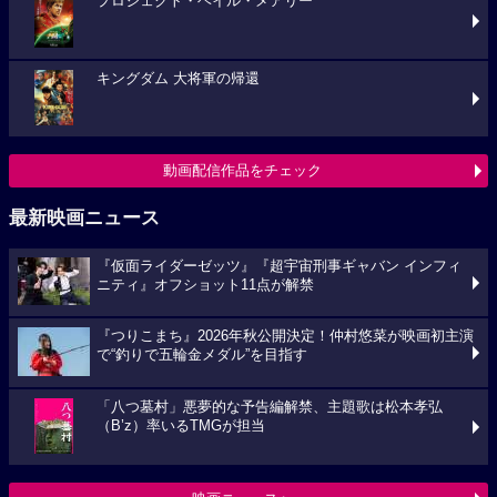
プロジェクト・ヘイル・メアリー
キングダム 大将軍の帰還
動画配信作品をチェック
最新映画ニュース
『仮面ライダーゼッツ』『超宇宙刑事ギャバン インフィ
ニティ』オフショット11点が解禁
『つりこまち』2026年秋公開決定！仲村悠菜が映画初主演
で“釣りで五輪金メダル”を目指す
「八つ墓村」悪夢的な予告編解禁、主題歌は松本孝弘
（B’z）率いるTMGが担当