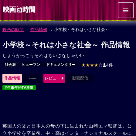
映画の時間
→
作品情報
→ 小学校～それは小さな社会～
小学校～それは小さな社会～ 作品情報
しょうがっこうそれはちいさなしゃかい
社会派
ヒューマン
ドキュメンタリー
★★★★
☆
4件
作品情報
------
レビュー
動画配信
#年末年始TV放送
英国人の父と日本人の母の下に生まれた山崎エマ監督は、公
立小学校を卒業後、中・高はインターナショナルスクールに