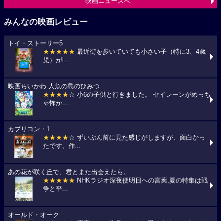
映画ニュースへ
みんなの映画レビュー
トイ・ストーリー5
★★★★★
最近街を歩いていても小さい子（特に3、4歳
児）がi...
映画ちいかわ 人魚の島のひみつ
★★★★
☆ 小6の子供と行きました。 セイレーンがめっち
ゃ怖か...
カプリコン・1
★★★★
☆ ずいぶん前に見た感じがしますが、面白かっ
たです。作...
あの花が咲く丘で、君とまた出会えたら。
★★★★★
NHKラジオ深夜便明日への言葉,夏の特集は戦
争と平...
オールド・オーク