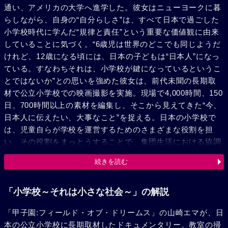
通い、アメリカの大学へ進学した。彼女はニューヨークに暮
らしながら、自身の“自分らしさ”は、すべて日本で過ごした
小学校時代に学んだ“規律と責任”という重要な価値観に由来
していることに気づく。“6歳児は世界のどこでも同じようだ
けれど、12歳になる頃には、日本の子どもは“日本人”になっ
ている。すなわちそれは、小学校が鍵になっているというこ
とではないか”との思いを強めた彼女は、前代未聞の長期取
材で公立小学校での映画撮影を実施。現場で4,000時間、150
日、700時間以上の素材を編集し、そこから見えてきた“今、
日本人に伝えたい、大事なこと”を捉える。日本の小学校で
は、児童自らが学校を運営するためのさまざまな役割を担
い、その役割をまっとうすることで、集団生活における協調
性を身につける。教室の掃除や給食の配膳などを子どもたち
続きを読む
自身が行う国は少なく、日本式教育“TOKKATSU”が今、海外
で注目を集めている。日本人の私たちが当たり前にやってい
ることも、海外から見ると驚きでいっぱいだ。今、小学校を
「小学校～それは小さな社会～」の解説
知ることは、未来の日本を考えることだと、この作品は投げ
「甲子園:フィールド・オブ・ドリームス」の山崎エマが、日
かける。
本の公立小学校に長期取材したドキュメンタリー。教室の掃