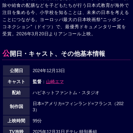
除や給食の配膳などを子どもたちが行う日本式教育が海外で
注目を集める今、小学校を知ることは、未来の日本を考える
ことにつながる。ヨーロッパ最大の日本映画祭“ニッポン・
コネクション”（ドイツ）で、最優秀ドキュメンタリー賞を
受賞。2026年3月20日よりアンコール上映。
公
開日・キャスト、その他基本情報
公開日
2024年12月13日
キャスト
監督
：
山崎エマ
配給
ハピネットファントム・スタジオ
日本=アメリカ=フィンランド=フランス（202
制作国
3）
上映時間
99分
TV放映
2025年12月31日 Eテレ 特別番組