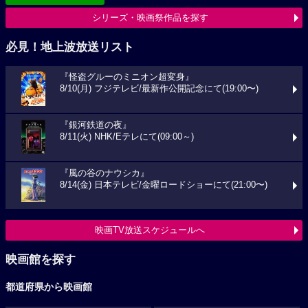
シリーズ・映画祭作品を探す
必見！地上波放送リスト
『怪盗グルーのミニオン超変身』
8/10(月) フジテレビ/最新作公開記念にて(19:00〜)
『銀河鉄道の夜』
8/11(火) NHK/Eテレにて(09:00～)
『風の谷のナウシカ』
8/14(金) 日本テレビ/金曜ロードショーにて(21:00〜)
映画TV放送スケジュールへ
映画館を探す
都道府県から映画館