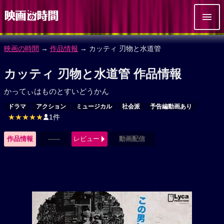
映画の時間
→
作品情報
→ カッティ 刃物と水道管
カッティ 刃物と水道管 作品情報
かってぃはものとすいどうかん
ドラマ
アクション
ミュージカル
社会派
予告編動画あり
★★★★★
1件
作品情報
------
レビュー
動画配信