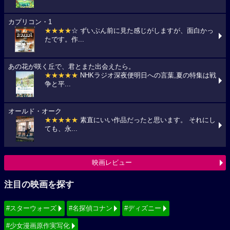
カプリコン・1
★★★★
☆ ずいぶん前に見た感じがしますが、面白かっ
たです。作...
あの花が咲く丘で、君とまた出会えたら。
★★★★★
NHKラジオ深夜便明日への言葉,夏の特集は戦
争と平...
オールド・オーク
★★★★★
素直にいい作品だったと思います。 それにし
ても、永...
映画レビュー
注目の映画を探す
#スターウォーズ
#名探偵コナン
#ディズニー
#少女漫画原作実写化