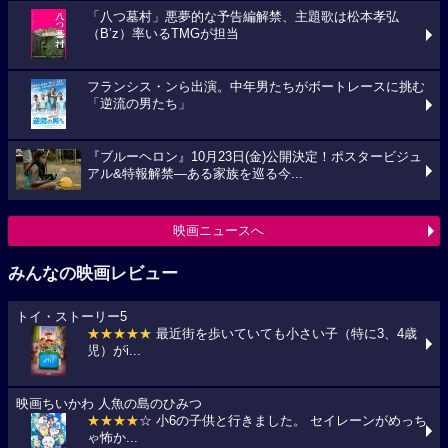
「八つ墓村」悪夢的な予告編解禁、主題歌は松本孝弘
（B’z）率いるTMGが担当
フランシス・ンら出演。中年男たちがボートレースに挑む
「逆流の男たち」
『ブルーヘロン』10月23日(金)公開決定！ポスタービジュ
アル&特報解禁―ある家族を巡る今...
映画ニュースへ
みんなの映画レビュー
トイ・ストーリー5
★★★★★
最近街を歩いていても小さい子（特に3、4歳
児）がi...
映画ちいかわ 人魚の島のひみつ
★★★★
☆ 小6の子供と行きました。 セイレーンがめっち
ゃ怖か...