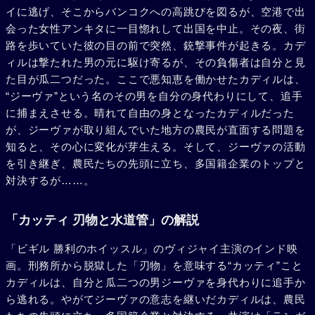
イに逃げ、そこからバンコクへの高跳びを図るが、空港で出
会った女性アンキタに一目惚れして出国を中止。その夜、街
路を歩いていた彼の目の前で突然、銃撃事件が起きる。カデ
ィルは撃たれた男の元に駆け寄るが、その負傷者は自分と見
た目が瓜二つだった。ここで悪知恵を働かせたカディルは、
“ジーヴァ”という名のその男を自分の身代わりにして、追手
に捕まえさせる。晴れて自由の身となったカディルだった
が、ジーヴァが取り組んでいた地方の農民が直面する問題を
知ると、その心に変化が芽生える。そして、ジーヴァの活動
を引き継ぎ、農民たちの先頭に立ち、多国籍企業のトップと
対決するが……。
「カッティ 刃物と水道管」の解説
「ビギル 勝利のホイッスル」のヴィジャイ主演のインド映
画。刑務所から脱獄した「刃物」を意味する“カッティ”こと
カディルは、自分と瓜二つの男ジーヴァを身代わりに追手か
ら逃れる。やがてジーヴァの意志を継いだカディルは、農民