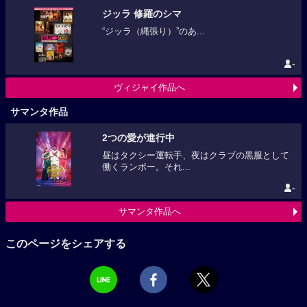
ジッラ 修羅のシマ
“ジッラ（縄張り）”のあ...
-
ヴィジャイ作品へ
サマンタ作品
2つの愛が進行中
昼はタクシー運転手、夜はクラブの黒服として
働くランボー。それ...
-
サマンタ作品へ
このページをシェアする