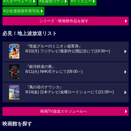
#スターウォーズ
#名探偵コナン
#ディズニー
#少女漫画原作実写化
シリーズ・映画祭作品を探す
必見！地上波放送リスト
『怪盗グルーのミニオン超変身』
8/10(月) フジテレビ/最新作公開記念にて(19:00〜)
『銀河鉄道の夜』
8/11(火) NHK/Eテレにて(09:00～)
『風の谷のナウシカ』
8/14(金) 日本テレビ/金曜ロードショーにて(21:00〜)
映画TV放送スケジュールへ
映画館を探す