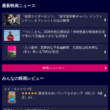
最新映画ニュース
『仮面ライダーゼッツ』『超宇宙刑事ギャバン インフィ
ニティ』オフショット11点が解禁
『つりこまち』2026年秋公開決定！仲村悠菜が映画初主演
で“釣りで五輪金メダル”を目指す
「八つ墓村」悪夢的な予告編解禁、主題歌は松本孝弘
（B’z）率いるTMGが担当
映画ニュースへ
みんなの映画レビュー
トイ・ストーリー5
★★★★★
最近街を歩いていても小さい子（特に3、4歳
児）がi...