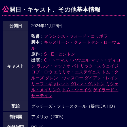
公
開日・キャスト、その他基本情報
公開日
2024年11月29日
監督
：
フランシス・フォード・コッポラ
脚本
：
キャスリーン・クヌートセン・ローウェ
ル
原作
：
S・E・ヒントン
出演
：
C・トーマス・ハウエル
マット・ディロ
キャスト
ン
ラルフ・マッチオ
パトリック・スウェイジ
ロブ・ロウ
エミリオ・エステヴェス
トム・ク
ルーズ
グレン・ウィスロー
ダイアン・レイン
リーフ・ギャレット
ダレン・ダルトン
ミシェ
ル・メイリンク
トム・ウェイツ
ゲイラード・
サーテイン
配給
グッチーズ・フリースクール（提供:JAIHO）
制作国
アメリカ（2005）