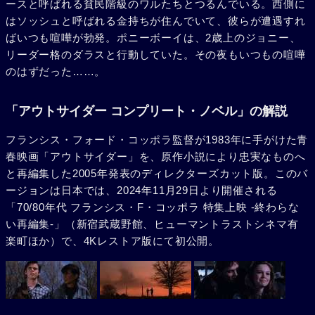
ースと呼ばれる貧民階級のワルたちとつるんでいる。西側に
はソッシュと呼ばれる金持ちが住んでいて、彼らが遭遇すれ
ばいつも喧嘩が勃発。ポニーボーイは、2歳上のジョニー、
リーダー格のダラスと行動していた。その夜もいつもの喧嘩
のはずだった……。
「アウトサイダー コンプリート・ノベル」の解説
フランシス・フォード・コッポラ監督が1983年に手がけた青
春映画「アウトサイダー」を、原作小説により忠実なものへ
と再編集した2005年発表のディレクターズカット版。このバ
ージョンは日本では、2024年11月29日より開催される
「70/80年代 フランシス・F・コッポラ 特集上映 -終わらな
い再編集-」（新宿武蔵野館、ヒューマントラストシネマ有
楽町ほか）で、4Kレストア版にて初公開。