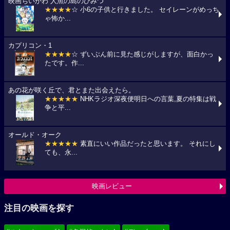
映画ちいかわ 人魚の島のひみつ
★★★★
☆ 小6の子供と行きました。 セイレーンがめっち
ゃ怖か...
カプリコン・1
★★★★
☆ ずいぶん前に見た感じがしますが、面白かっ
たです。作...
あの花が咲く丘で、君とまた出会えたら。
★★★★★
NHKラジオ深夜便明日への言葉,夏の特集は戦
争と平...
オールド・オーク
★★★★★
素直にいい作品だったと思います。 それにし
ても、永...
映画レビュー
注目の映画を探す