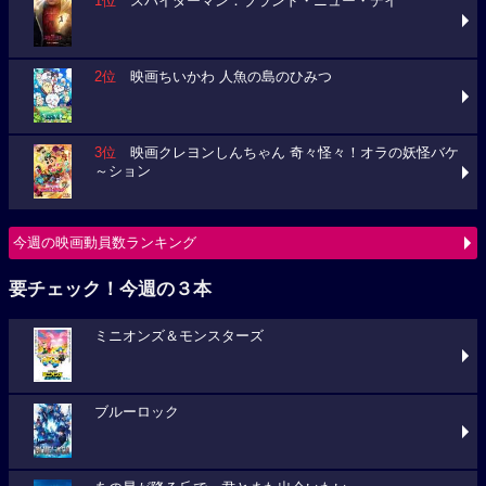
1位
スパイダーマン：ブランド・ニュー・デイ
2位
映画ちいかわ 人魚の島のひみつ
3位
映画クレヨンしんちゃん 奇々怪々！オラの妖怪バケ
～ション
今週の映画動員数ランキング
要チェック！今週の３本
ミニオンズ＆モンスターズ
ブルーロック