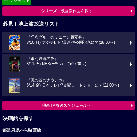
#キングダム
シリーズ・映画祭作品を探す
必見！地上波放送リスト
『怪盗グルーのミニオン超変身』
8/10(月) フジテレビ/最新作公開記念にて(19:00〜)
『銀河鉄道の夜』
8/11(火) NHK/Eテレにて(09:00～)
『風の谷のナウシカ』
8/14(金) 日本テレビ/金曜ロードショーにて(21:00〜)
映画TV放送スケジュールへ
映画館を探す
都道府県から映画館