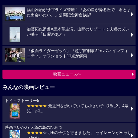
福山雅治がサプライズ登壇！『あの星が降る丘で、君とま
た出会いたい。』公開記念舞台挨拶
加藤拓也監督×黒木華主演。山間のリゾートで夫婦のズレ
が募る「日曜のあと」
『仮面ライダーゼッツ』『超宇宙刑事ギャバン インフィ
ニティ』オフショット11点が解禁
映画ニュースへ
みんなの映画レビュー
トイ・ストーリー5
★★★★★
最近街を歩いていても小さい子（特に3、4歳
児）がi...
映画ちいかわ 人魚の島のひみつ
★★★★
☆ 小6の子供と行きました。 セイレーンがめっち
ゃ怖か...