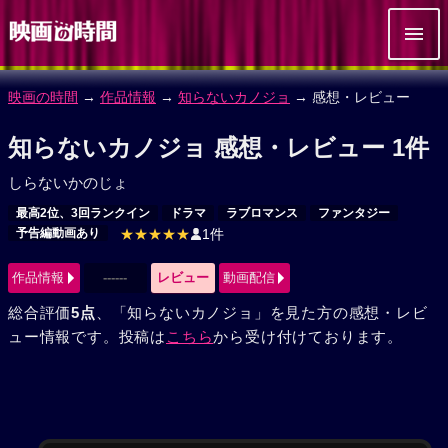
映画の時間
→
作品情報
→
知らないカノジョ
→ 感想・レビュー
知らないカノジョ 感想・レビュー 1件
しらないかのじょ
最高2位、3回ランクイン
ドラマ
ラブロマンス
ファンタジー
予告編動画あり
★★★★★
1件
作品情報
------
レビュー
動画配信
総合評価
5点
、「知らないカノジョ」を見た方の感想・レビ
ュー情報です。投稿は
こちら
から受け付けております。