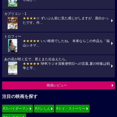
カプリコン・1
★★★★
☆ ずいぶん前に見た感じがしますが、面白かっ
たです。作...
トロフィー
★★★★★
いい映画でしたね。 本来ならこの作品も「福
山シネマ...
あの花が咲く丘で、君とまた出会えたら。
★★★★★
NHKラジオ深夜便明日への言葉,夏の特集は戦
争と平...
映画レビュー
注目の映画を探す
#スパイダーマン
#クレしん
#トイ・ストーリー