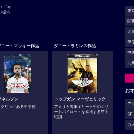
！『キ
東
×盾を
関
北
甲
ソニー・マッキー作品
ダニー・ラミレス作品
中
九
お
フネルソン
トップガン マーヴェリック
ア
クリンにある中学校...
アメリカ海軍エリート中のエリ
ートパイロットを養成する空中
SF
戦訓...
コ