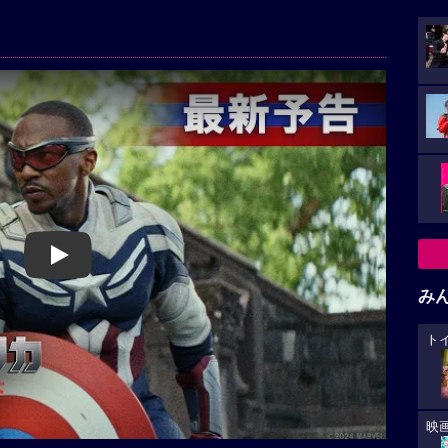
Play
み
ト
映