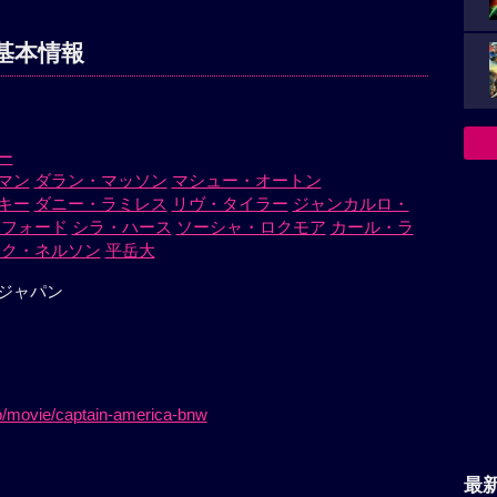
基本情報
ー
マン
ダラン・マッソン
マシュー・オートン
キー
ダニー・ラミレス
リヴ・タイラー
ジャンカルロ・
・フォード
シラ・ハース
ソーシャ・ロクモア
カール・ラ
イク・ネルソン
平岳大
ジャパン
jp/movie/captain-america-bnw
最