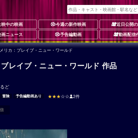
上映中の映画
今週の新作映画
近日公開
映画ニュース
予告編動画
動画配信
アメリカ：ブレイブ・ニュー・ワールド
ブレイブ・ニュー・ワールド 作品
るど
冒険
予告編動画あり
★★★
☆☆
2件
信