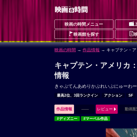
映画の時間メニュー
映画館を探す
映画の時間
→
作品情報
→ キャプテン・
キャプテン・アメリカ：
情報
きゃぷてんあめりかぶれいぶにゅーわー
最高2位、3回ランクイン
アクション
SF
作品情報
------
レビュー
動画配
#ディズニー
#マーベル作品