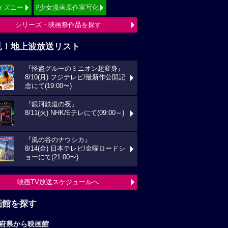
ィズニー
#少女漫画原作実写化
シリーズ・映画祭作品を探す
見！地上波放送リスト
『怪盗グルーのミニオン超変身』
8/10(月) フジテレビ/最新作公開記
念にて(19:00〜)
『銀河鉄道の夜』
8/11(火) NHK/Eテレにて(09:00～)
『風の谷のナウシカ』
8/14(金) 日本テレビ/金曜ロードシ
ョーにて(21:00〜)
映画TV放送スケジュールへ
画館を探す
府県から映画館