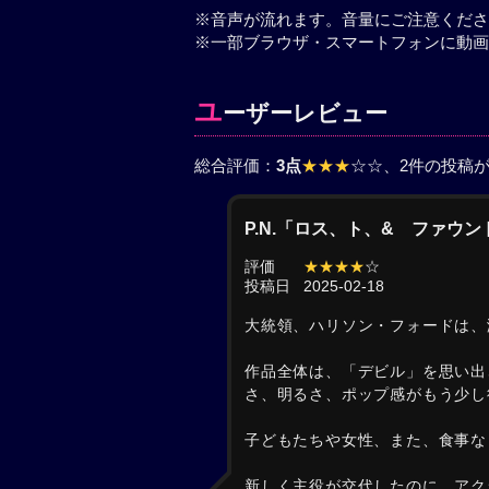
※音声が流れます。音量にご注意くださ
※一部ブラウザ・スマートフォンに動画
ユ
ーザーレビュー
総合評価：
3点
★★★
☆☆
、2件の投稿
P.N.「ロス、ト、& ファウ
評価
★★★★
☆
投稿日
2025-02-18
大統領、ハリソン・フォードは、
作品全体は、「デビル」を思い出
さ、明るさ、ポップ感がもう少し
子どもたちや女性、また、食事な
新しく主役が交代したのに、アク