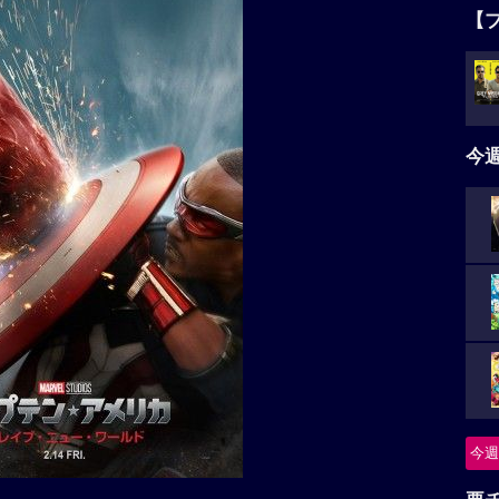
【
今
今週