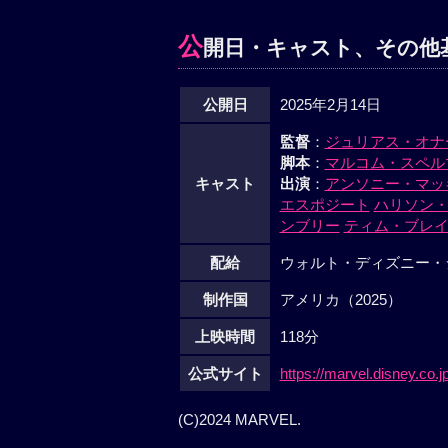
公
開日・キャスト、その他
公開日
2025年2月14日
監督
：
ジュリアス・オナ
脚本
：
マルコム・スペル
キャスト
出演
：
アンソニー・マッ
エスポジート
ハリソン
ンブリー
ティム・ブレ
配給
ウォルト・ディズニー・
制作国
アメリカ（2025）
上映時間
118分
公式サイト
https://marvel.disney.co.
(C)2024 MARVEL.