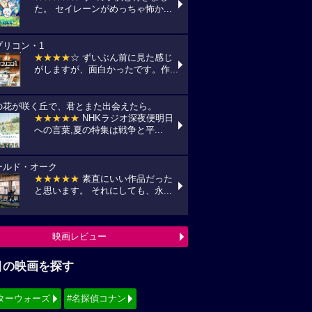
た。 セイレーンがめっちゃ怖か...
プリコン・1
★★★★
☆ ずいぶん前に見た感じ
がしますが、面白かったです。作...
の花が咲く丘で、君とまた出会えたら。
★★★★★
NHKラジオ深夜便明日
への言葉,夏の特集は戦争と平...
ールド・オーク
★★★★★
素直にいい作品だった
と思います。 それにしても、永...
映画レビュー
目の映画を探す
ターウォーズ
#名探偵コナン