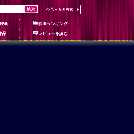
今見る映画検索
の映画
映画ランキング
作品
レビューを読む