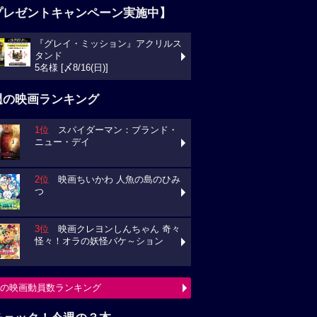
プレゼントキャンペーン実施中】
『グレイ・ミッション』アクリルス
タンド
5名様 [〆8/16(日)]
週の映画ランキング
1位
スパイダーマン：ブランド・
ニュー・デイ
2位
映画ちいかわ 人魚の島のひみ
つ
3位
映画クレヨンしんちゃん 奇々
怪々！オラの妖怪バケ～ション
の映画動員数ランキング