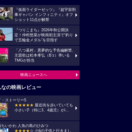
『仮面ライダーゼッツ』『超宇宙刑
事ギャバン インフィニティ』オフ
ショット11点が解禁
『つりこまち』2026年秋公開決
定！仲村悠菜が映画初主演で“釣り
で五輪金メダル”を目指す
「八つ墓村」悪夢的な予告編解禁、
主題歌は松本孝弘（B’z）率いる
TMGが担当
映画ニュースへ
んなの映画レビュー
イ・ストーリー5
★★★★★
最近街を歩いていても
小さい子（特に3、4歳児）がi...
画ちいかわ 人魚の島のひみつ
★★★★
☆ 小6の子供と行きまし